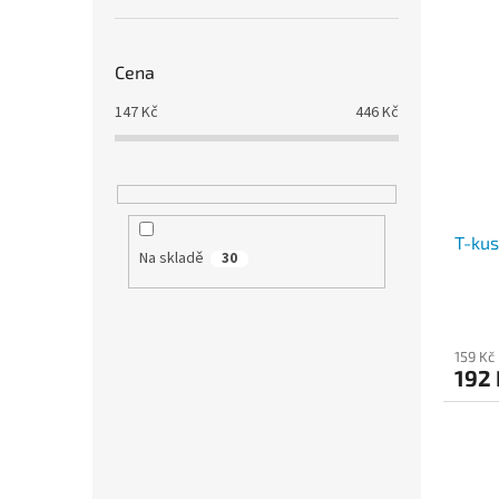
Cena
147
Kč
446
Kč
T-kus
Na skladě
30
159 Kč
192