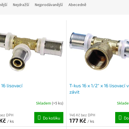
nější
Nejdražší
Nejprodávanější
Abecedně
 16 lisovací
T-kus 16 x 1/2" x 16 lisovací v
závit
Skladem
(>5 ks)
Sklad
 bez DPH
146 Kč bez DPH
Do košíku
Do
 Kč
177 Kč
/ ks
/ ks