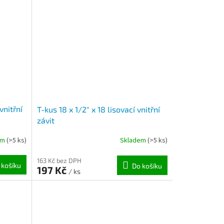
vnitřní
T-kus 18 x 1/2" x 18 lisovací vnitřní
závit
em
(>5 ks)
Skladem
(>5 ks)
163 Kč bez DPH
 košíku
Do košíku
197 Kč
/ ks