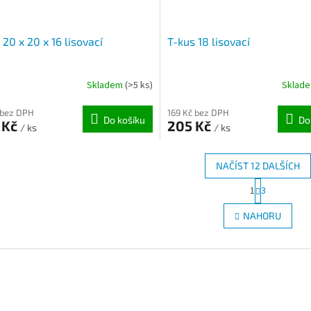
 20 x 20 x 16 lisovací
T-kus 18 lisovací
Skladem
(>5 ks)
Sklad
 bez DPH
169 Kč bez DPH
Do košíku
Do
 Kč
205 Kč
/ ks
/ ks
NAČÍST 12 DALŠÍCH
S
1
3
O
t
r
v
NAHORU
á
l
n
á
k
d
o
a
v
c
á
í
n
p
í