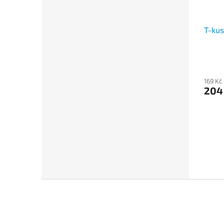
T-kus
169 Kč
204
Z
á
p
a