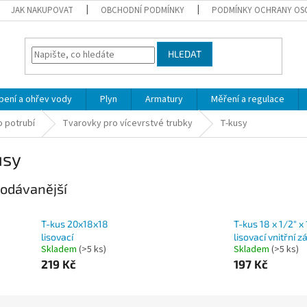
JAK NAKUPOVAT
OBCHODNÍ PODMÍNKY
PODMÍNKY OCHRANY OS
HLEDAT
pení a ohřev vody
Plyn
Armatury
Měření a regulace
 potrubí
Tvarovky pro vícevrstvé trubky
T-kusy
usy
odávanější
T-kus 20x18x18
T-kus 18 x 1/2" x
lisovací
lisovací vnitřní zá
Skladem
(>5 ks)
Skladem
(>5 ks)
219 Kč
197 Kč