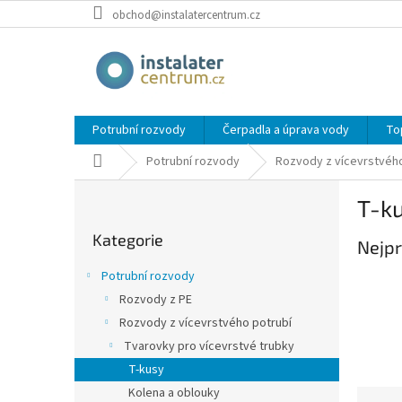
Přejít
obchod@instalatercentrum.cz
na
obsah
Potrubní rozvody
Čerpadla a úprava vody
To
Domů
Potrubní rozvody
Rozvody z vícevrstvého
P
T-k
o
Přeskočit
s
Kategorie
kategorie
Nejpr
t
r
Potrubní rozvody
a
Rozvody z PE
n
Rozvody z vícevrstvého potrubí
n
í
Tvarovky pro vícevrstvé trubky
p
T-kusy
a
Kolena a oblouky
Ř