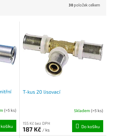
30
položek celkem
nitřní
T-kus 20 lisovací
em
(>5 ks)
Skladem
(>5 ks)
155 Kč bez DPH
 košíku
Do košíku
187 Kč
/ ks