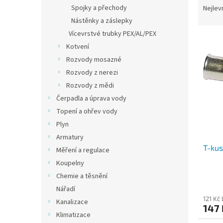
n
a
Spojky a přechody
Nejlev
e
z
Nástěnky a záslepky
l
e
Vícevrstvé trubky PEX/AL/PEX
V
n
Kotvení
ý
í
Rozvody mosazné
p
p
i
r
Rozvody z nerezi
s
o
Rozvody z mědi
p
d
Čerpadla a úprava vody
r
u
Topení a ohřev vody
o
k
Plyn
d
t
Armatury
u
ů
T-kus
k
Měření a regulace
t
Koupelny
ů
Chemie a těsnění
Nářadí
121 Kč
Kanalizace
147
Klimatizace