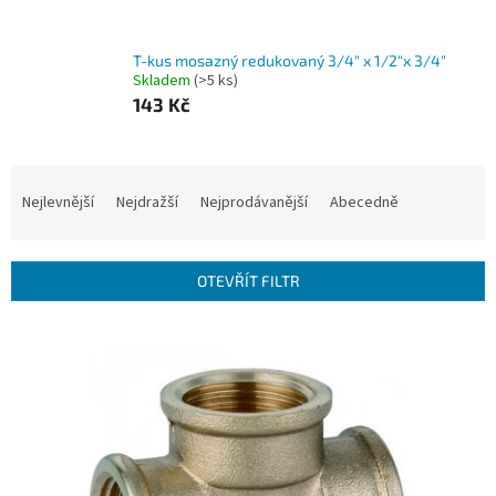
T-kus mosazný redukovaný 3/4" x 1/2"x 3/4"
Skladem
(>5 ks)
143 Kč
Ř
a
Nejlevnější
Nejdražší
Nejprodávanější
Abecedně
z
e
n
OTEVŘÍT FILTR
í
p
V
r
ý
o
p
d
i
u
s
k
p
t
r
ů