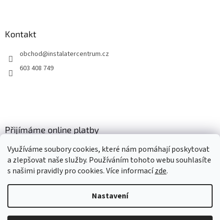
ý
p
i
Kontakt
s
u
obchod
@
instalatercentrum.cz
603 408 749
Přijímáme online platby
Využíváme soubory cookies, které nám pomáhají poskytovat
a zlepšovat naše služby. Používáním tohoto webu souhlasíte
s našimi pravidly pro cookies
. Více informací
zde
.
Nastavení
Vytvořil Shoptet