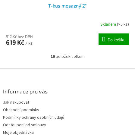
T-kus mosazný 2"
Skladem
(>5 ks)
512 Kč bez DPH
Do košíku
619 Kč
/ ks
10
položek celkem
O
v
l
Z
á
á
d
p
a
a
Informace pro vás
c
t
í
Jak nakupovat
í
p
Obchodní podmínky
r
v
Podmínky ochrany osobních údajů
k
Odstoupení od smlouvy
y
Moje objednávka
v