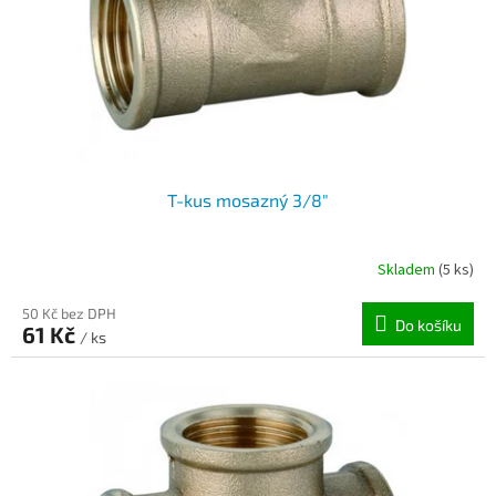
o
d
u
k
t
ů
T-kus mosazný 3/8"
Skladem
(5 ks)
50 Kč bez DPH
Do košíku
61 Kč
/ ks