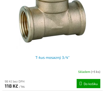
T-kus mosazný 3/4"
Skladem
(>5 ks)
98 Kč bez DPH
Do košíku
118 Kč
/ ks