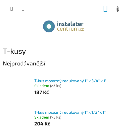
Přejít
NÁKUP
na
obsah
KOŠÍK
T-kusy
Nejprodávanější
T-kus mosazný redukovaný 1" x 3/4" x 1"
Skladem
(>5 ks)
187 Kč
T-kus mosazný redukovaný 1" x 1/2" x 1"
Skladem
(>5 ks)
204 Kč