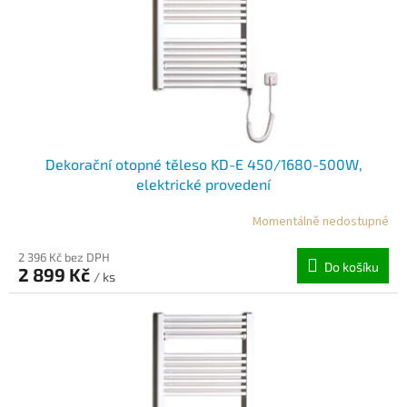
o
d
u
k
t
ů
Dekorační otopné těleso KD-E 450/1680-500W,
elektrické provedení
Momentálně nedostupné
2 396 Kč bez DPH
Do košíku
2 899 Kč
/ ks