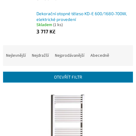
Dekorační otopné těleso KD-E 600/1680-700W,
elektrické provedení
Skladem
(1 ks)
3 717 Kč
Ř
a
Nejlevnější
Nejdražší
Nejprodávanější
Abecedně
z
e
n
OTEVŘÍT FILTR
í
p
V
r
ý
o
p
d
i
u
s
k
p
t
r
ů