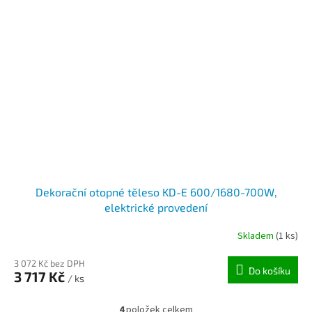
Dekorační otopné těleso KD-E 600/1680-700W,
elektrické provedení
Skladem
(1 ks)
3 072 Kč bez DPH
Do košíku
3 717 Kč
/ ks
4
položek celkem