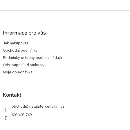
O
v
l
Z
á
á
d
p
a
a
Informace pro vás
c
t
í
Jak nakupovat
í
p
Obchodní podmínky
r
v
Podmínky ochrany osobních údajů
k
Odstoupení od smlouvy
y
Moje objednávka
v
ý
p
i
Kontakt
s
u
obchod
@
instalatercentrum.cz
603 408 749