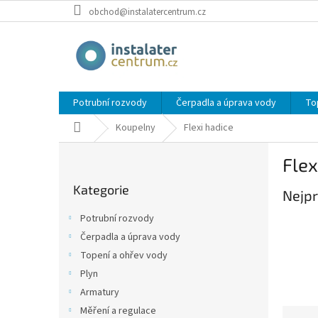
Přejít
obchod@instalatercentrum.cz
na
obsah
Potrubní rozvody
Čerpadla a úprava vody
To
Domů
Koupelny
Flexi hadice
P
Flex
o
Přeskočit
s
Kategorie
kategorie
Nejpr
t
r
Potrubní rozvody
a
Čerpadla a úprava vody
n
Topení a ohřev vody
n
í
Plyn
p
Armatury
a
Měření a regulace
Ř