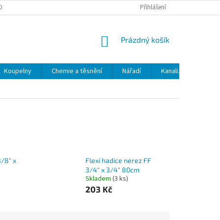
OBNÍCH ÚDAJŮ
ODSTOUPENÍ OD SMLOUVY
Přihlášení
MOJE OBJEDNÁVKA
NÁKUPNÍ
Prázdný košík
KOŠÍK
Koupelny
Chemie a těsnění
Nářadí
Kanalizace
Kl
3/8" x
Flexi hadice nerez FF
3/4" x 3/4" 80cm
Skladem
(3 ks)
203 Kč