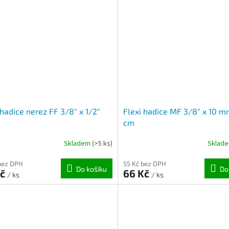
 hadice nerez FF 3/8" x 1/2"
Flexi hadice MF 3/8" x 10 m
m
cm
Skladem
(>5 ks)
Sklad
bez DPH
55 Kč bez DPH
Do košíku
Do
Kč
66 Kč
/ ks
/ ks