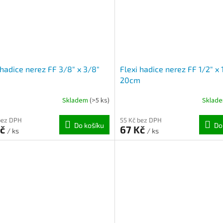
 hadice nerez FF 3/8" x 3/8"
Flexi hadice nerez FF 1/2" x 
m
20cm
Skladem
(>5 ks)
Sklad
bez DPH
55 Kč bez DPH
Do košíku
Do
Kč
67 Kč
/ ks
/ ks