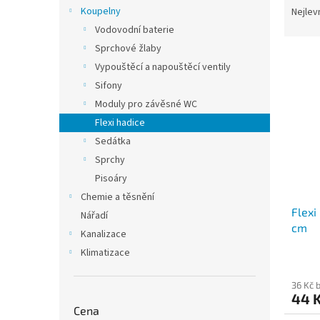
n
a
Koupelny
Nejlev
e
z
Vodovodní baterie
l
e
Sprchové žlaby
V
n
Vypouštěcí a napouštěcí ventily
ý
í
Sifony
p
p
i
r
Moduly pro závěsné WC
s
o
Flexi hadice
p
d
Sedátka
r
u
Sprchy
o
k
Pisoáry
d
t
Chemie a těsnění
u
ů
Flexi
k
Nářadí
cm
t
Kanalizace
ů
Klimatizace
36 Kč 
44 
Cena