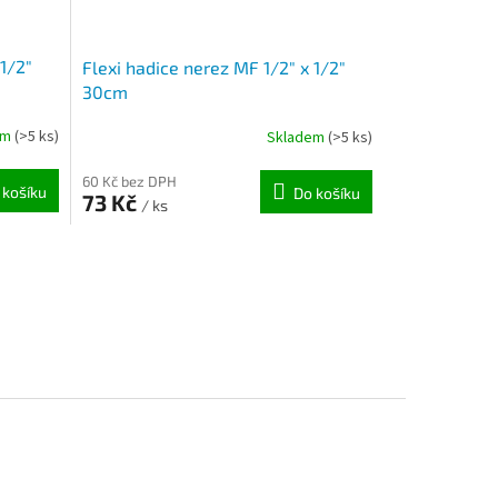
 1/2"
Flexi hadice nerez MF 1/2" x 1/2"
30cm
em
(>5 ks)
Skladem
(>5 ks)
60 Kč bez DPH
 košíku
Do košíku
73 Kč
/ ks