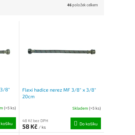
46
položek celkem
 3/8"
Flexi hadice nerez MF 3/8" x 3/8"
20cm
em
(>5 ks)
Skladem
(>5 ks)
48 Kč bez DPH
 košíku
Do košíku
58 Kč
/ ks