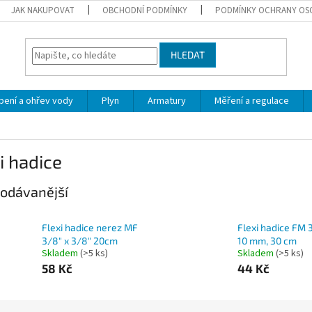
JAK NAKUPOVAT
OBCHODNÍ PODMÍNKY
PODMÍNKY OCHRANY OS
HLEDAT
pení a ohřev vody
Plyn
Armatury
Měření a regulace
i hadice
odávanější
Flexi hadice nerez MF
Flexi hadice FM 
3/8" x 3/8" 20cm
10 mm, 30 cm
Skladem
(>5 ks)
Skladem
(>5 ks)
58 Kč
44 Kč