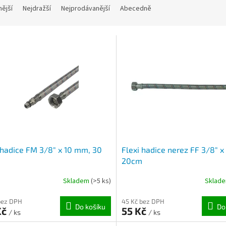
nější
Nejdražší
Nejprodávanější
Abecedně
 hadice FM 3/8" x 10 mm, 30
Flexi hadice nerez FF 3/8" x
20cm
Skladem
(>5 ks)
Sklad
bez DPH
45 Kč bez DPH
Do košíku
Do
Kč
55 Kč
/ ks
/ ks