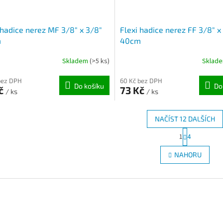
 hadice nerez MF 3/8" x 3/8"
Flexi hadice nerez FF 3/8" x
m
40cm
Skladem
(>5 ks)
Sklad
bez DPH
60 Kč bez DPH
Do košíku
Do
Kč
73 Kč
/ ks
/ ks
NAČÍST 12 DALŠÍCH
S
1
4
O
t
r
v
NAHORU
á
l
n
á
k
d
o
a
v
c
á
í
n
p
í