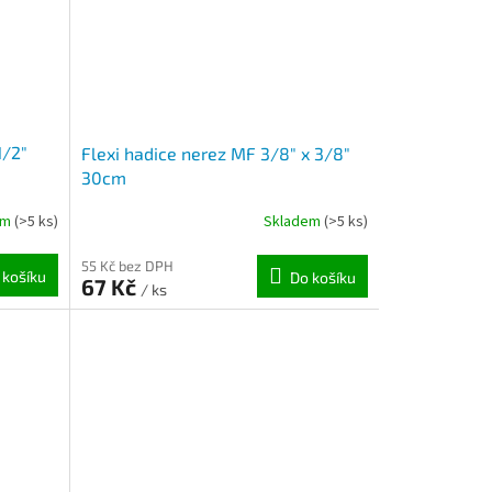
1/2"
Flexi hadice nerez MF 3/8" x 3/8"
30cm
em
(>5 ks)
Skladem
(>5 ks)
55 Kč bez DPH
 košíku
Do košíku
67 Kč
/ ks