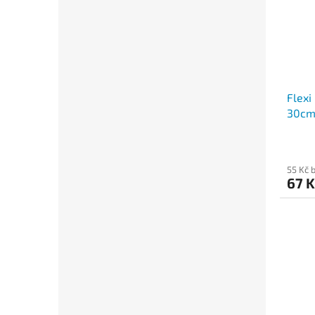
Flexi
30c
55 Kč 
67 