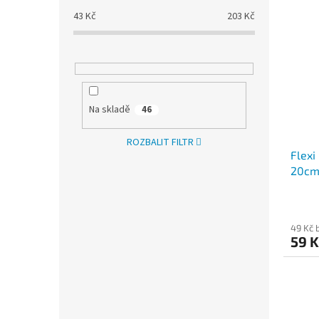
43
Kč
203
Kč
Na skladě
46
ROZBALIT FILTR
Flexi
20c
49 Kč 
59 