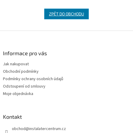
ZPĚT DO OBCHODU
Z
á
p
a
Informace pro vás
t
Jak nakupovat
í
Obchodní podmínky
Podmínky ochrany osobních údajů
Odstoupení od smlouvy
Moje objednávka
Kontakt
obchod
@
instalatercentrum.cz