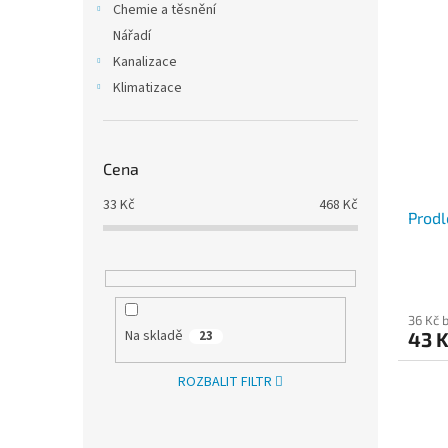
Chemie a těsnění
Nářadí
Kanalizace
Klimatizace
Cena
33
Kč
468
Kč
Prodl
36 Kč 
Na skladě
43 
23
ROZBALIT FILTR