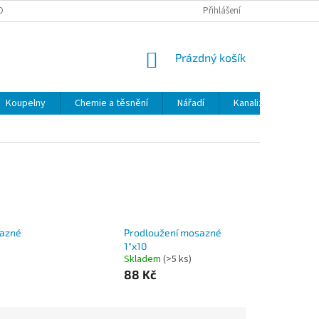
OBNÍCH ÚDAJŮ
ODSTOUPENÍ OD SMLOUVY
Přihlášení
MOJE OBJEDNÁVKA
NÁKUPNÍ
Prázdný košík
KOŠÍK
Koupelny
Chemie a těsnění
Nářadí
Kanalizace
Kl
sazné
Prodloužení mosazné
1"x10
Skladem
(>5 ks)
88 Kč