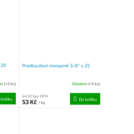
 20
Prodloužení mosazné 3/8" x 25
em
(>5 ks)
Skladem
(>5 ks)
44 Kč bez DPH
 košíku
Do košíku
53 Kč
/ ks