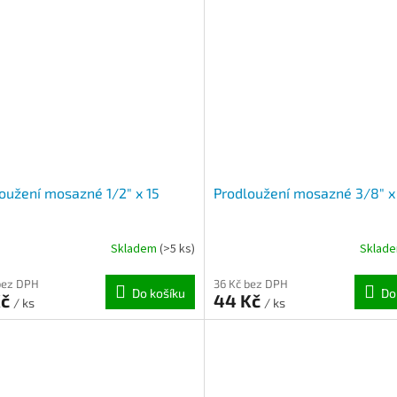
oužení mosazné 1/2" x 15
Prodloužení mosazné 3/8" x
Skladem
(>5 ks)
Sklad
bez DPH
36 Kč bez DPH
Do košíku
Do
Kč
44 Kč
/ ks
/ ks