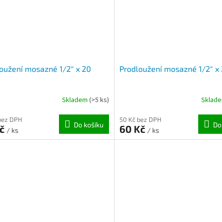
oužení mosazné 1/2" x 20
Prodloužení mosazné 1/2" x
Skladem
(>5 ks)
Sklad
bez DPH
50 Kč bez DPH
Do košíku
Do
Kč
60 Kč
/ ks
/ ks