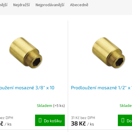
nější
Nejdražší
Nejprodávanější
Abecedně
oužení mosazné 3/8" x 10
Prodloužení mosazné 1/2" x 
Skladem
(>5 ks)
Sklad
bez DPH
31 Kč bez DPH
Do košíku
Do
Kč
38 Kč
/ ks
/ ks