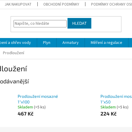
JAK NAKUPOVAT
OBCHODNÍ PODMÍNKY
PODMÍNKY OCHRANY OS
HLEDAT
pení a ohřev vody
Plyn
Armatury
Měření a regulace
Prodloužení
dloužení
odávanější
Prodloužení mosazné
Prodloužení mo
1"x100
1"x50
Skladem
(>5 ks)
Skladem
(>5 ks)
467 Kč
224 Kč