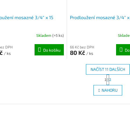
oužení mosazné 3/4" x 15
Prodloužení mosazné 3/4" x
Skladem
(>5 ks)
Sklad
bez DPH
66 Kč bez DPH
Do košíku
Do
Kč
80 Kč
/ ks
/ ks
NAČÍST 11 DALŠÍCH
S
1
2
O
t
r
v
NAHORU
á
l
n
á
k
d
o
a
v
c
á
í
n
p
í