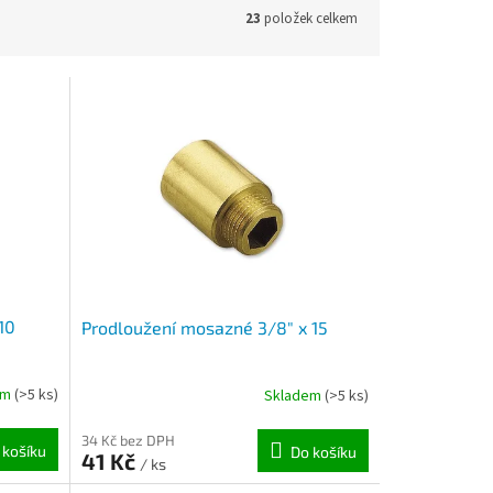
23
položek celkem
10
Prodloužení mosazné 3/8" x 15
em
(>5 ks)
Skladem
(>5 ks)
34 Kč bez DPH
 košíku
Do košíku
41 Kč
/ ks