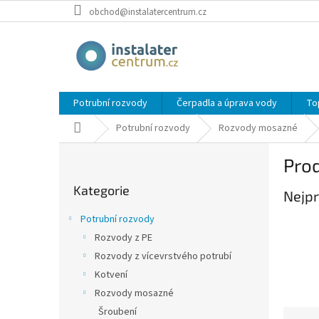
Přejít
obchod@instalatercentrum.cz
na
obsah
Potrubní rozvody
Čerpadla a úprava vody
To
Domů
Potrubní rozvody
Rozvody mosazné
P
Pro
o
Přeskočit
s
Kategorie
kategorie
Nejpr
t
r
Potrubní rozvody
a
Rozvody z PE
n
Rozvody z vícevrstvého potrubí
n
í
Kotvení
p
Rozvody mosazné
a
Šroubení
Ř