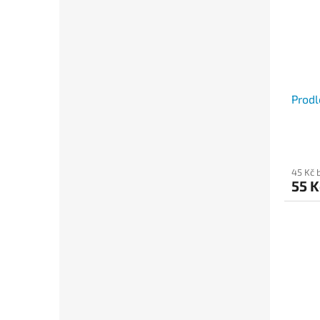
Prodl
45 Kč 
55 