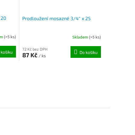
 20
Prodloužení mosazné 3/4" x 25
em
(>5 ks)
Skladem
(>5 ks)
72 Kč bez DPH
 košíku
Do košíku
87 Kč
/ ks