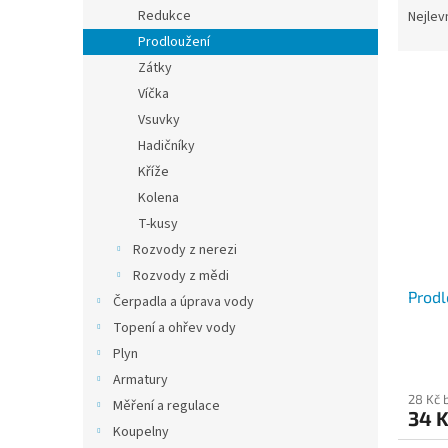
n
a
Redukce
Nejlev
e
z
Prodloužení
l
e
Zátky
V
n
Víčka
ý
í
Vsuvky
p
p
i
r
Hadičníky
s
o
Kříže
p
d
Kolena
r
u
T-kusy
o
k
Rozvody z nerezi
d
t
Rozvody z mědi
u
ů
Prodl
k
Čerpadla a úprava vody
t
Topení a ohřev vody
ů
Plyn
Armatury
28 Kč 
Měření a regulace
34 
Koupelny