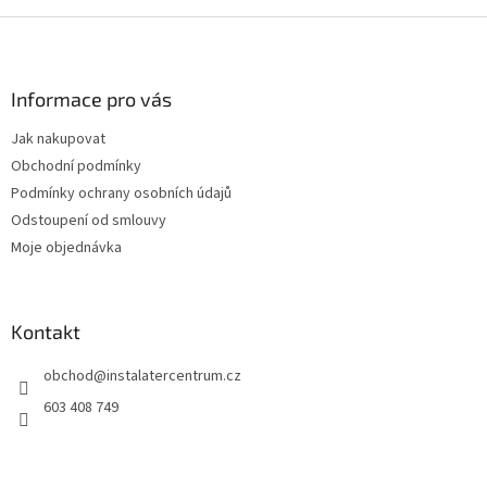
d
o
v
Z
a
á
c
á
n
í
p
í
p
a
Informace pro vás
r
t
v
Jak nakupovat
í
k
Obchodní podmínky
y
v
Podmínky ochrany osobních údajů
ý
Odstoupení od smlouvy
p
Moje objednávka
i
s
u
Kontakt
obchod
@
instalatercentrum.cz
603 408 749