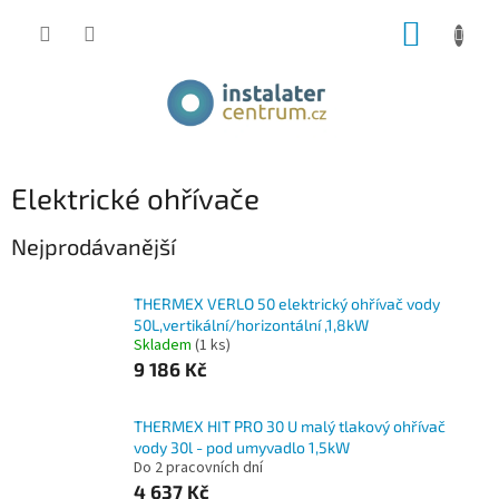
Přejít
NÁKUP
na
obsah
KOŠÍK
Elektrické ohřívače
Nejprodávanější
THERMEX VERLO 50 elektrický ohřívač vody
50L,vertikální/horizontální ,1,8kW
Skladem
(1 ks)
9 186 Kč
THERMEX HIT PRO 30 U malý tlakový ohřívač
vody 30l - pod umyvadlo 1,5kW
Do 2 pracovních dní
4 637 Kč