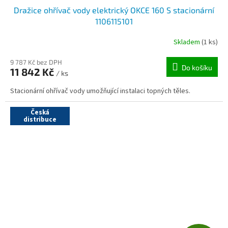
Dražice ohřívač vody elektrický OKCE 160 S stacionární
1106115101
Skladem
(1 ks)
9 787 Kč bez DPH
Do košíku
11 842 Kč
/ ks
Stacionární ohřívač vody umožňující instalaci topných těles.
Česká
distribuce