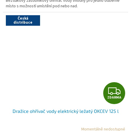
Beztlakový zásobníkový ohřívač vody vhodný pro jedno odběrné
místo s možností umístění pod nebo nad.
Česká
distribuce
Z
ZDARMA
D
Dražice ohřívač vody elektrický ležatý OKCEV 125 l
A
R
Momentálně nedostupné