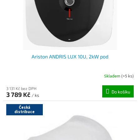
o
d
u
k
t
ů
Ariston ANDRIS LUX 10U, 2kW pod
Skladem
(>5 ks)
3 131 Kč bez DPH
Do košíku
3 789 Kč
/ ks
Česká
distribuce