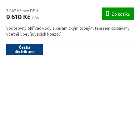
M
7 942 Kč bez DPH
Do košíku
9 610 Kč
/ ks
A
Vodorovný ohřívač vody s keramickým topným tělesem dodávaný
včetně upevňovacích konzolí.
Česká
distribuce