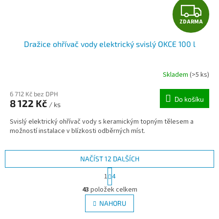
Z
ZDARMA
D
Dražice ohřívač vody elektrický svislý OKCE 100 l
A
R
Skladem
(>5 ks)
M
6 712 Kč bez DPH
Do košíku
8 122 Kč
/ ks
A
Svislý elektrický ohřívač vody s keramickým topným tělesem a
možností instalace v blízkosti odběrných míst.
NAČÍST 12 DALŠÍCH
S
1
4
t
O
r
43
položek celkem
v
á
l
NAHORU
n
á
k