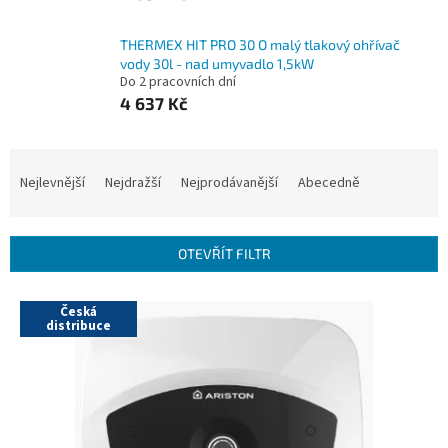
THERMEX HIT PRO 30 O malý tlakový ohřívač
vody 30l - nad umyvadlo 1,5kW
Do 2 pracovních dní
4 637 Kč
Ř
a
Nejlevnější
Nejdražší
Nejprodávanější
Abecedně
z
e
n
OTEVŘÍT FILTR
í
p
V
r
Česká
ý
distribuce
o
p
d
i
u
s
k
p
t
r
ů