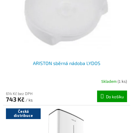
ARISTON sběrná nádoba LYDOS
Skladem
(1 ks)
614 Kč bez DPH
Do košíku
743 Kč
/ ks
Česká
distribuce