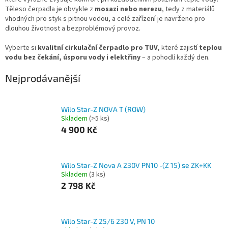
Těleso čerpadla je obvykle z
mosazi nebo nerezu
, tedy z materiálů
vhodných pro styk s pitnou vodou, a celé zařízení je navrženo pro
dlouhou životnost a bezproblémový provoz.
Vyberte si
kvalitní cirkulační čerpadlo pro TUV
, které zajistí
teplou
vodu bez čekání, úsporu vody i elektřiny
– a pohodlí každý den.
Nejprodávanější
Wilo Star-Z NOVA T (ROW)
Skladem
(>5 ks)
4 900 Kč
Wilo Star-Z Nova A 230V PN10 -(Z 15) se ZK+KK
Skladem
(3 ks)
2 798 Kč
Wilo Star-Z 25/6 230 V, PN 10