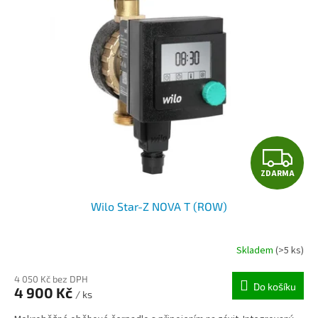
Z
ZDARMA
D
Wilo Star-Z NOVA T (ROW)
A
R
Skladem
(>5 ks)
M
4 050 Kč bez DPH
Do košíku
4 900 Kč
/ ks
A