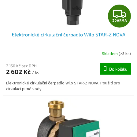
k
t
Z
ů
ZDARMA
D
Elektronické cirkulační čerpadlo Wilo STAR-Z NOVA
A
R
Skladem
(>5 ks)
M
2 150 Kč bez DPH
Do košíku
2 602 Kč
/ ks
A
Elektronické cirkulační čerpadlo Wilo STAR-Z NOVA. Použití pro
cirkulaci pitné vody.