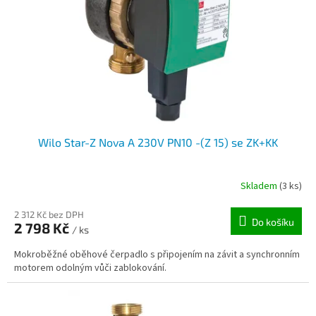
Wilo Star-Z Nova A 230V PN10 -(Z 15) se ZK+KK
Skladem
(3 ks)
2 312 Kč bez DPH
Do košíku
2 798 Kč
/ ks
Mokroběžné oběhové čerpadlo s připojením na závit a synchronním
motorem odolným vůči zablokování.