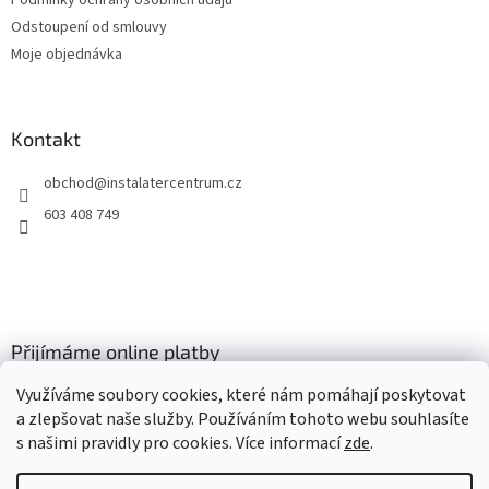
Podmínky ochrany osobních údajů
k
Odstoupení od smlouvy
y
Moje objednávka
v
ý
p
i
Kontakt
s
u
obchod
@
instalatercentrum.cz
603 408 749
Přijímáme online platby
Využíváme soubory cookies, které nám pomáhají poskytovat
a zlepšovat naše služby. Používáním tohoto webu souhlasíte
s našimi pravidly pro cookies
. Více informací
zde
.