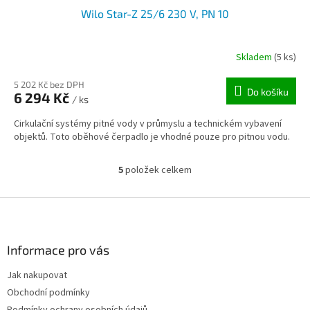
Wilo Star-Z 25/6 230 V, PN 10
Skladem
(5 ks)
5 202 Kč bez DPH
Do košíku
6 294 Kč
/ ks
Cirkulační systémy pitné vody v průmyslu a technickém vybavení
objektů. Toto oběhové čerpadlo je vhodné pouze pro pitnou vodu.
5
položek celkem
O
v
l
Z
á
á
d
p
a
a
Informace pro vás
c
t
í
Jak nakupovat
í
p
Obchodní podmínky
r
v