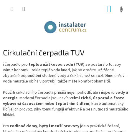
Přejít
NÁKUP
na
obsah
KOŠÍK
Cirkulační čerpadla TUV
í čerpadlo pro
teplou užitkovou vodu (TUV)
se postará o to, aby
vám z kohoutku tekla teplá voda hned, jak ho otočíte. Už žádné
zbytečné odpouštění studené vody a čekání, než se rozběhne ohřev –
voda neustále obíhá v potrubí, takže máte komfort okamžitě.
Použití cirkulačního čerpadla přináší nejen pohodlí, ale i
úsporu vody a
energie
. Moderní čerpadla jsou navíc
velmi tichá, úsporná a často
vybavená časovačem nebo teplotním čidlem
, které automaticky
řídí jejich provoz. Díky tomu fungují efektivně a bez nutnosti neustálého
hlídání.
Pro
rodinné domy, byty i menší provozy
jde o praktické řešení,
které výrazně zvyšuje komfort při každodenním používání teplé vody.