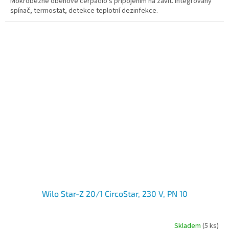
Mokroběžné oběhové čerpadlo s připojením na závit. Integrovaný
spínač, termostat, detekce teplotní dezinfekce.
Wilo Star-Z 20/1 CircoStar, 230 V, PN 10
Skladem
(5 ks)