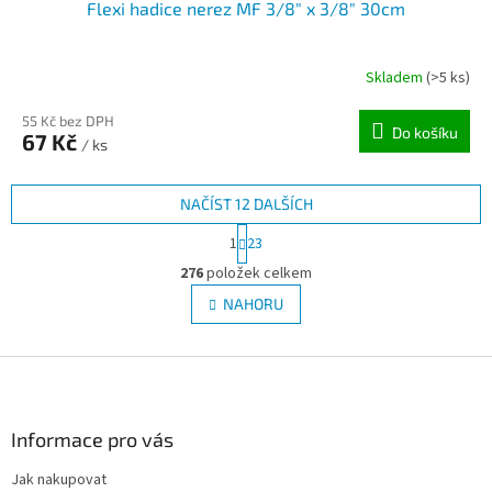
Flexi hadice nerez MF 3/8" x 3/8" 30cm
Skladem
(>5 ks)
55 Kč bez DPH
Do košíku
67 Kč
/ ks
NAČÍST 12 DALŠÍCH
S
1
23
t
O
r
276
položek celkem
v
á
l
NAHORU
n
á
k
d
o
v
Z
a
á
c
á
n
í
p
í
p
a
Informace pro vás
r
t
v
Jak nakupovat
í