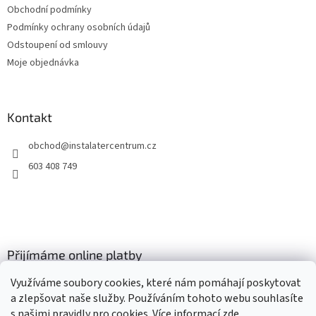
k
Obchodní podmínky
y
v
Podmínky ochrany osobních údajů
ý
Odstoupení od smlouvy
p
Moje objednávka
i
s
u
Kontakt
obchod
@
instalatercentrum.cz
603 408 749
Přijímáme online platby
Využíváme soubory cookies, které nám pomáhají poskytovat
a zlepšovat naše služby. Používáním tohoto webu souhlasíte
s našimi pravidly pro cookies
. Více informací
zde
.