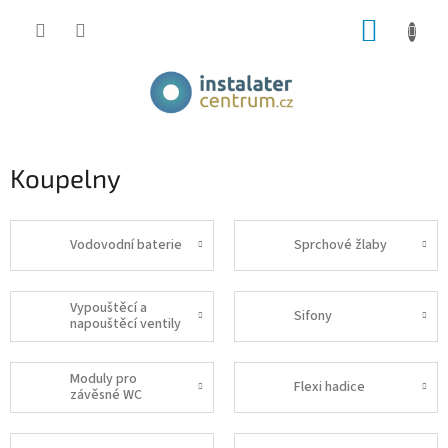
Přejít
NÁKUP
na
obsah
KOŠÍK
Koupelny
Vodovodní baterie
Sprchové žlaby
Vypouštěcí a
Sifony
napouštěcí ventily
Moduly pro
Flexi hadice
závěsné WC