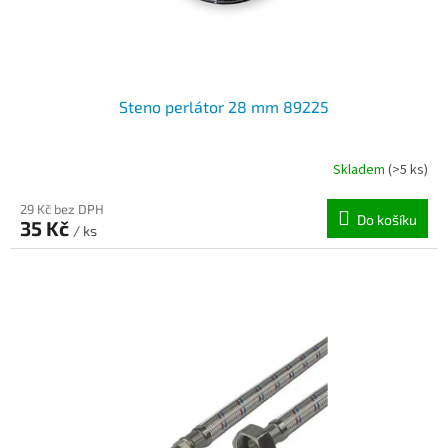
t
ů
Steno perlátor 28 mm 89225
Skladem
(>5 ks)
29 Kč bez DPH
Do košíku
35 Kč
/ ks