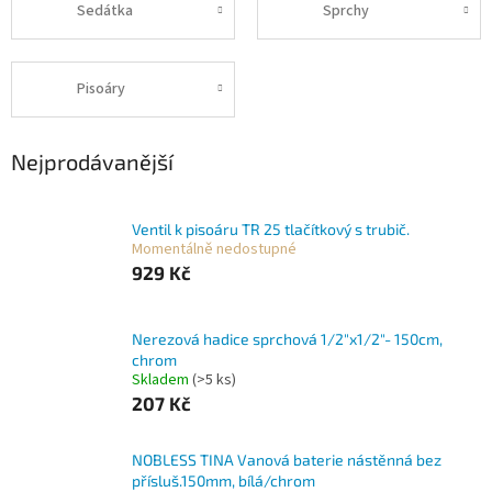
Sedátka
Sprchy
Pisoáry
Nejprodávanější
Ventil k pisoáru TR 25 tlačítkový s trubič.
Momentálně nedostupné
929 Kč
Nerezová hadice sprchová 1/2"x1/2"- 150cm,
chrom
Skladem
(>5 ks)
207 Kč
NOBLESS TINA Vanová baterie nástěnná bez
přísluš.150mm, bílá/chrom