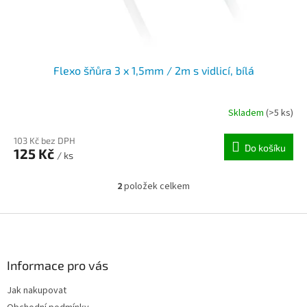
Flexo šňůra 3 x 1,5mm / 2m s vidlicí, bílá
Skladem
(>5 ks)
103 Kč bez DPH
Do košíku
125 Kč
/ ks
2
položek celkem
O
v
l
Z
á
á
d
p
a
a
Informace pro vás
c
t
í
Jak nakupovat
í
p