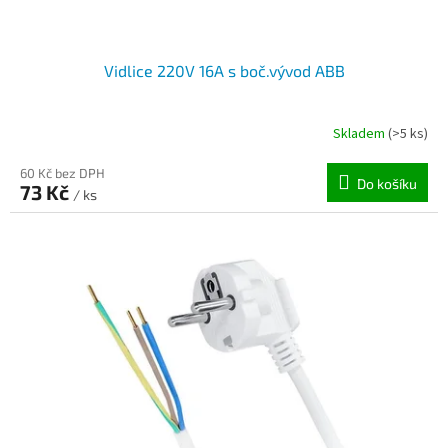
ů
Vidlice 220V 16A s boč.vývod ABB
Skladem
(>5 ks)
60 Kč bez DPH
Do košíku
73 Kč
/ ks