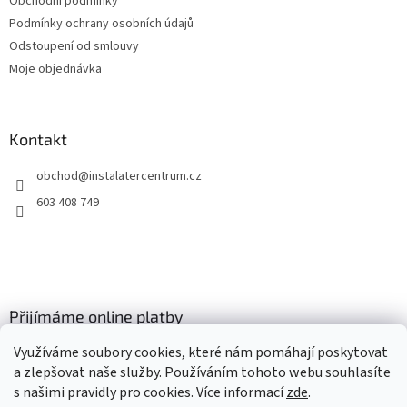
Obchodní podmínky
r
v
Podmínky ochrany osobních údajů
k
Odstoupení od smlouvy
y
Moje objednávka
v
ý
p
i
Kontakt
s
u
obchod
@
instalatercentrum.cz
603 408 749
Přijímáme online platby
Využíváme soubory cookies, které nám pomáhají poskytovat
a zlepšovat naše služby. Používáním tohoto webu souhlasíte
s našimi pravidly pro cookies
. Více informací
zde
.