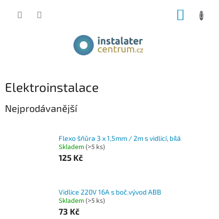
Přejít
NÁKUP
na
obsah
KOŠÍK
Elektroinstalace
Nejprodávanější
Flexo šňůra 3 x 1,5mm / 2m s vidlicí, bílá
Skladem
(>5 ks)
125 Kč
Vidlice 220V 16A s boč.vývod ABB
Skladem
(>5 ks)
73 Kč