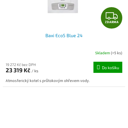
Z
ZDARMA
D
Baxi Eco5 Blue 24
A
R
Skladem
(>5 ks)
M
19 272 Kč bez DPH
Do košíku
23 319 Kč
/ ks
A
Atmosferický kotel s průtokovým ohřevem vody.