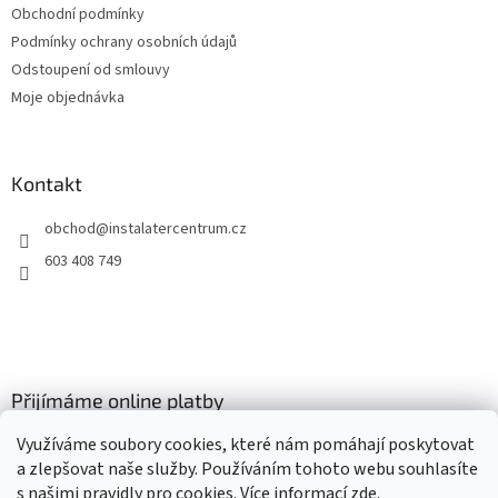
Obchodní podmínky
y
v
Podmínky ochrany osobních údajů
ý
Odstoupení od smlouvy
p
Moje objednávka
i
s
u
Kontakt
obchod
@
instalatercentrum.cz
603 408 749
Přijímáme online platby
Využíváme soubory cookies, které nám pomáhají poskytovat
a zlepšovat naše služby. Používáním tohoto webu souhlasíte
s našimi pravidly pro cookies
. Více informací
zde
.