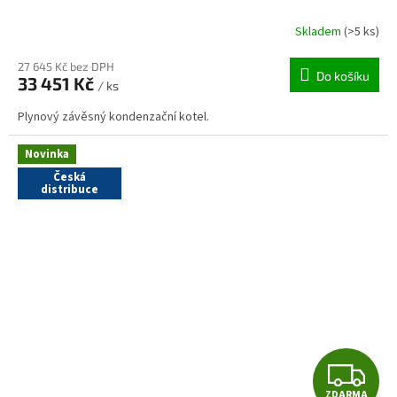
R
Skladem
(>5 ks)
M
27 645 Kč bez DPH
Do košíku
33 451 Kč
/ ks
A
Plynový závěsný kondenzační kotel.
Novinka
Česká
distribuce
Z
ZDARMA