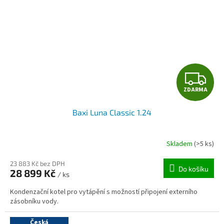
Z
ZDARMA
D
Baxi Luna Classic 1.24
A
R
Skladem
(>5 ks)
M
23 883 Kč bez DPH
Do košíku
28 899 Kč
/ ks
A
Kondenzační kotel pro vytápění s možností připojení externího
zásobníku vody.
Česká