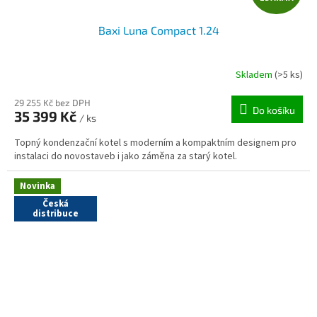
D
Baxi Luna Compact 1.24
A
R
Skladem
(>5 ks)
M
29 255 Kč bez DPH
Do košíku
35 399 Kč
/ ks
A
Topný kondenzační kotel s moderním a kompaktním designem pro
instalaci do novostaveb i jako záměna za starý kotel.
Novinka
Česká
distribuce