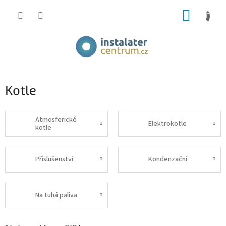
Přejít
NÁKUP
na
obsah
KOŠÍK
Kotle
Atmosferické
Elektrokotle
kotle
Příslušenství
Kondenzační
Na tuhá paliva