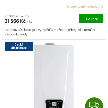
R
Momentálně nedostupné
M
26 088 Kč bez DPH
Do košíku
31 566 Kč
/ ks
A
Kondenzační kotel pro vytápění s možností připojení externího
zásobníku vody.
Česká
distribuce
Z