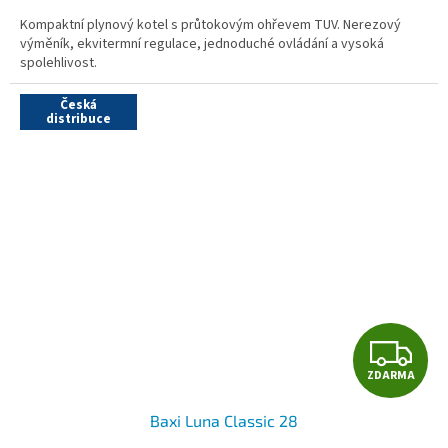
A
Kompaktní plynový kotel s průtokovým ohřevem TUV. Nerezový
výměník, ekvitermní regulace, jednoduché ovládání a vysoká
spolehlivost.
Česká
distribuce
Z
ZDARMA
D
Baxi Luna Classic 28
A