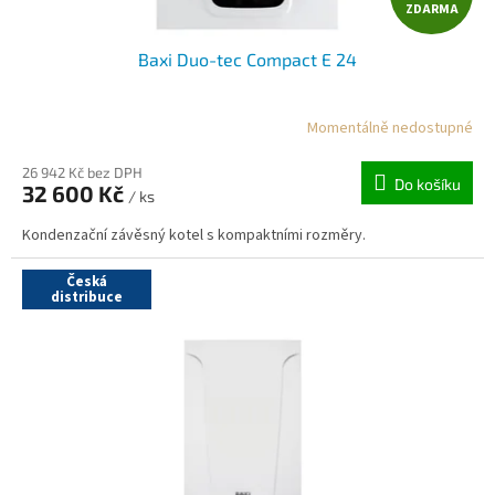
ZDARMA
D
Baxi Duo-tec Compact E 24
A
R
Momentálně nedostupné
M
26 942 Kč bez DPH
Do košíku
32 600 Kč
/ ks
A
Kondenzační závěsný kotel s kompaktními rozměry.
Česká
distribuce