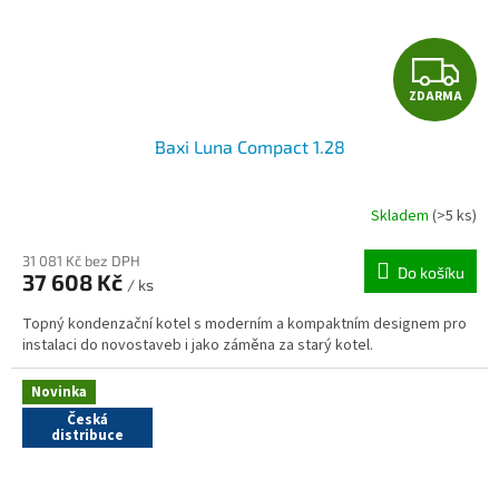
Z
ZDARMA
D
Baxi Luna Compact 1.28
A
R
Skladem
(>5 ks)
M
31 081 Kč bez DPH
Do košíku
37 608 Kč
/ ks
A
Topný kondenzační kotel s moderním a kompaktním designem pro
instalaci do novostaveb i jako záměna za starý kotel.
Novinka
Česká
distribuce