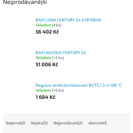
Nejprodávanější
BAXI LUNA CENTURY 24 A7870646
Skladem
(4 ks)
56 402 Kč
BAXI NUVOLA CENTURY 24
Skladem
(>5 ks)
51 006 Kč
Regulus ventil dochlazovací BVTS 1,3 m 108 °C
Skladem
(>5 ks)
1 684 Kč
Ř
a
Nejlevnější
Nejdražší
Nejprodávanější
Abecedně
z