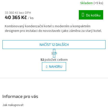
R
Skladem
(>5 ks)
M
33 360 Kč bez DPH
Do košíku
40 365 Kč
/ ks
A
Kombinovaný kondenzační kotel s moderním a kompaktním
designem pro instalaci do novostaveb i jako záměna za starý kotel.
NAČÍST 12 DALŠÍCH
S
1
5
t
O
r
52
položek celkem
v
á
l
NAHORU
n
á
k
d
o
v
Z
a
á
c
á
n
í
p
í
p
a
Informace pro vás
r
t
v
Jak nakupovat
í
k