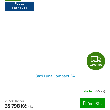
Česká
distribuce
Z
ZDARMA
D
Baxi Luna Compact 24
A
R
Skladem
(>5 ks)
M
29 585 Kč bez DPH
Do košíku
35 798 Kč
/ ks