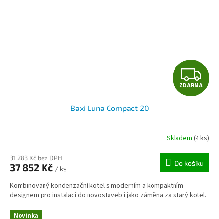
Z
ZDARMA
D
Baxi Luna Compact 20
A
R
Skladem
(4 ks)
M
31 283 Kč bez DPH
Do košíku
37 852 Kč
/ ks
A
Kombinovaný kondenzační kotel s moderním a kompaktním
designem pro instalaci do novostaveb i jako záměna za starý kotel.
Novinka