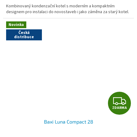
A
Kombinovaný kondenzační kotel s moderním a kompaktním
designem pro instalaci do novostaveb i jako záměna za starý kotel.
Novinka
Česká
distribuce
Z
ZDARMA
D
Baxi Luna Compact 28
A