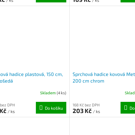
/ ks
/ ks
ová hadice plastová, 150 cm,
Sprchová hadice kovová Met
rošedá
200 cm chrom
Skladem
(4 ks)
Skla
 bez DPH
168 Kč bez DPH
Do košíku
Do
 Kč
203 Kč
/ ks
/ ks