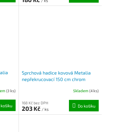
/ ks
alia
Sprchová hadice kovová Metalia
nepřekrucovací 150 cm chrom
dem
(3 ks)
Skladem
(4 ks)
168 Kč bez DPH
 košíku
Do košíku
203 Kč
/ ks