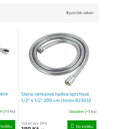
9
položek celkem
alia
Steno nerezová hadice sprchová
1/2" x 1/2" 200 cm chrom 823032
em
(>5 ks)
Skladem
(>5 ks)
149 Kč bez DPH
 košíku
Do košíku
180 Kč