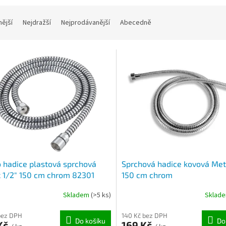
nější
Nejdražší
Nejprodávanější
Abecedně
 hadice plastová sprchová
Sprchová hadice kovová Met
x 1/2" 150 cm chrom 82301
150 cm chrom
Skladem
(>5 ks)
Sklad
bez DPH
140 Kč bez DPH
Do košíku
Do
Kč
169 Kč