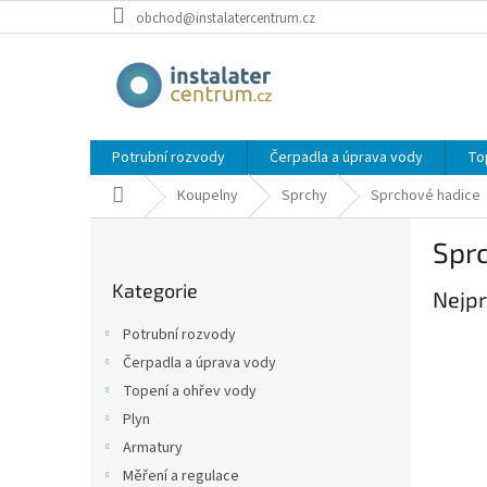
Přejít
obchod@instalatercentrum.cz
na
obsah
Potrubní rozvody
Čerpadla a úprava vody
To
Domů
Koupelny
Sprchy
Sprchové hadice
P
Spr
o
Přeskočit
s
Kategorie
kategorie
Nejpr
t
r
Potrubní rozvody
a
Čerpadla a úprava vody
n
Topení a ohřev vody
n
í
Plyn
p
Armatury
a
Měření a regulace