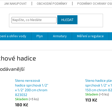
JAK NAKUPOVAT
OBCHODNÍ PODMÍNKY
PODMÍNKY OCHRANY OS
HLEDAT
pení a ohřev vody
Plyn
Armatury
Měření a regulace
chové hadice
odávanější
Steno nerezová
Steno hadice pla
hadice sprchová 1/2"
sprchová 1/2" x 
x 1/2" 200 cm chrom
150 cm chrom 8
Skladem
(>5 ks)
823032
Skladem
(>5 ks)
113 Kč
180 Kč