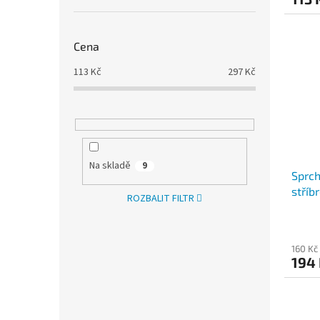
Cena
113
Kč
297
Kč
Na skladě
9
Sprch
stříb
ROZBALIT FILTR
160 Kč
194