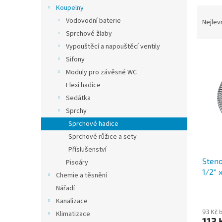
n
Koupelny
Ř
e
a
Vodovodní baterie
Nejlev
l
z
Sprchové žlaby
e
Vypouštěcí a napouštěcí ventily
V
n
Sifony
ý
í
Moduly pro závěsné WC
p
p
Flexi hadice
i
r
s
o
Sedátka
p
d
Sprchy
r
u
Sprchové hadice
o
k
Sprchové růžice a sety
d
t
Příslušenství
u
ů
Steno
k
Pisoáry
1/2" 
t
Chemie a těsnění
ů
Nářadí
Kanalizace
93 Kč 
Klimatizace
113 