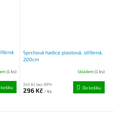
říbrná
Sprchová hadice plastová, stříbrná,
200cm
dem
(1 ks)
Skladem
(1 ks)
245 Kč bez DPH
 košíku
Do košíku
296 Kč
/ ks