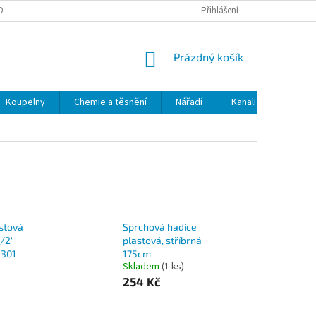
OBNÍCH ÚDAJŮ
ODSTOUPENÍ OD SMLOUVY
Přihlášení
MOJE OBJEDNÁVKA
NÁKUPNÍ
Prázdný košík
KOŠÍK
Koupelny
Chemie a těsnění
Nářadí
Kanalizace
Kl
stová
Sprchová hadice
1/2"
plastová, stříbrná
2301
175cm
Skladem
(1 ks)
254 Kč