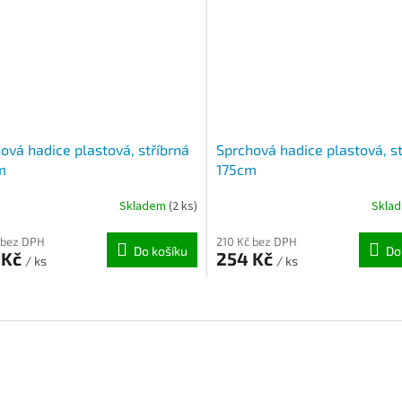
ová hadice plastová, stříbrná
Sprchová hadice plastová, st
m
175cm
Skladem
(2 ks)
Skla
 bez DPH
210 Kč bez DPH
Do košíku
Do
 Kč
254 Kč
/ ks
/ ks
O
v
l
á
d
a