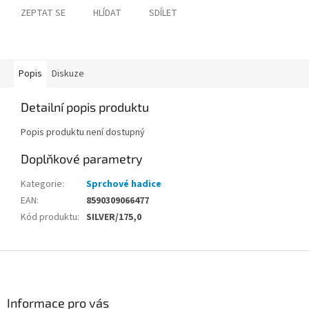
ZEPTAT SE
HLÍDAT
SDÍLET
Popis
Diskuze
Detailní popis produktu
Popis produktu není dostupný
Doplňkové parametry
Kategorie
:
Sprchové hadice
EAN
:
8590309066477
Kód produktu
:
SILVER/175,0
Z
á
p
a
Informace pro vás