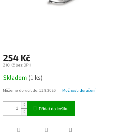
254 Kč
210 Kč bez DPH
Měrná
Skladem
(1 ks)
cena:
Můžeme doručit do:
11.8.2026
Možnosti doručení
Přidat do košíku