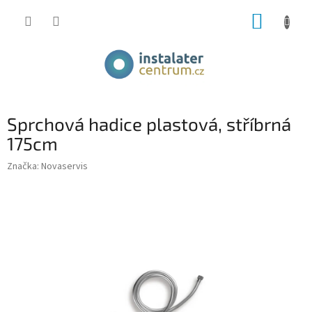
Přejít
NÁKUP
na
obsah
KOŠÍK
Sprchová hadice plastová, stříbrná
175cm
Značka:
Novaservis