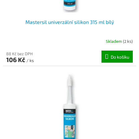
ů
Mastersil univerzální silikon 315 ml bílý
Skladem
(2 ks)
88 Kč bez DPH
Do košíku
106 Kč
/ ks