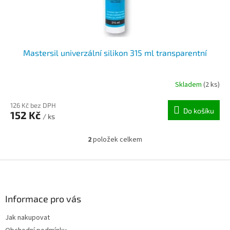
Mastersil univerzální silikon 315 ml transparentní
Skladem
(2 ks)
126 Kč bez DPH
Do košíku
152 Kč
/ ks
2
položek celkem
O
v
l
Z
á
á
d
p
a
a
Informace pro vás
c
t
í
Jak nakupovat
í
p