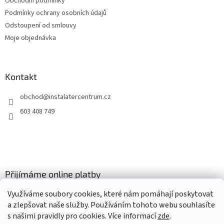
Obchodní podmínky
r
v
Podmínky ochrany osobních údajů
k
Odstoupení od smlouvy
y
Moje objednávka
v
ý
p
i
Kontakt
s
u
obchod
@
instalatercentrum.cz
603 408 749
Přijímáme online platby
Využíváme soubory cookies, které nám pomáhají poskytovat
a zlepšovat naše služby. Používáním tohoto webu souhlasíte
s našimi pravidly pro cookies
. Více informací
zde
.