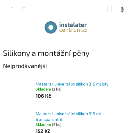
Přejít
NÁKUP
na
obsah
KOŠÍK
Silikony a montážní pěny
Nejprodávanější
Mastersil univerzální silikon 315 ml bílý
Skladem
(2 ks)
106 Kč
Mastersil univerzální silikon 315 ml
transparentní
Skladem
(2 ks)
152 Kč