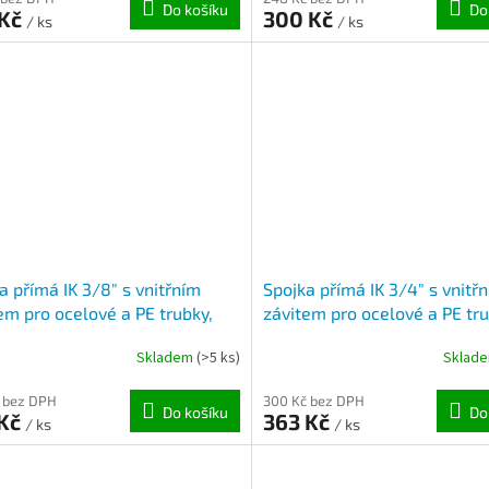
Do košíku
Do
 Kč
300 Kč
/ ks
/ ks
a přímá IK 3/8" s vnitřním
Spojka přímá IK 3/4" s vnitř
em pro ocelové a PE trubky,
závitem pro ocelové a PE tru
k ( 15,8 - 17,7mm )
pozink ( 24,3 - 27,5mm )
Skladem
(>5 ks)
Sklad
 bez DPH
300 Kč bez DPH
Do košíku
Do
 Kč
363 Kč
/ ks
/ ks