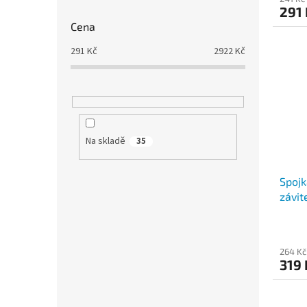
291
Cena
291
Kč
2922
Kč
Na skladě
35
Spojk
závit
pozin
264 Kč
319