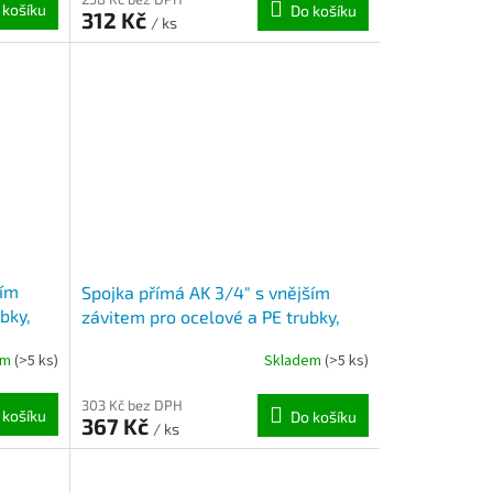
 košíku
Do košíku
312 Kč
/ ks
ním
Spojka přímá AK 3/4" s vnějším
bky,
závitem pro ocelové a PE trubky,
pozink ( 24,3 – 27,5mm )
em
(>5 ks)
Skladem
(>5 ks)
303 Kč bez DPH
 košíku
Do košíku
367 Kč
/ ks