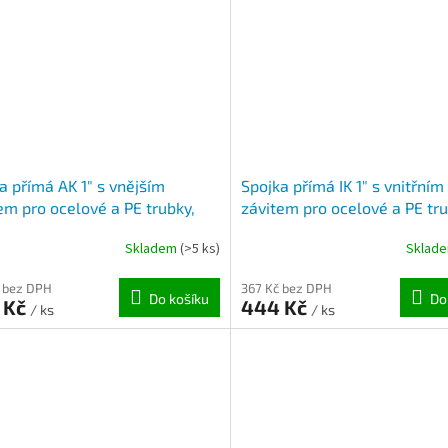
a přímá AK 1" s vnějším
Spojka přímá IK 1" s vnitřním
em pro ocelové a PE trubky,
závitem pro ocelové a PE tru
k ( 31,2 – 34,4mm )
pozink ( 31,2 - 34,4mm )
Skladem
(>5 ks)
Sklad
 bez DPH
367 Kč bez DPH
Do košíku
Do
 Kč
444 Kč
/ ks
/ ks