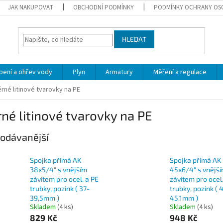
JAK NAKUPOVAT
OBCHODNÍ PODMÍNKY
PODMÍNKY OCHRANY OS
HLEDAT
pení a ohřev vody
Plyn
Armatury
Měření a regulace
rné litinové tvarovky na PE
né litinové tvarovky na PE
odávanější
Spojka přímá AK
Spojka přímá AK
38x5/4" s vnějším
45x6/4" s vnějš
závitem pro ocel. a PE
závitem pro ocel.
trubky, pozink ( 37-
trubky, pozink ( 
39,5mm )
45,1mm )
Skladem
(4 ks)
Skladem
(4 ks)
829 Kč
948 Kč