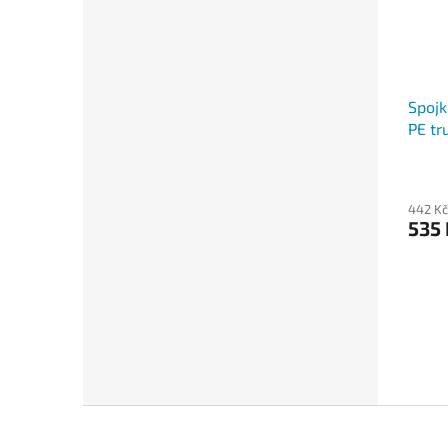
Spojk
PE tr
442 Kč
535
Z
á