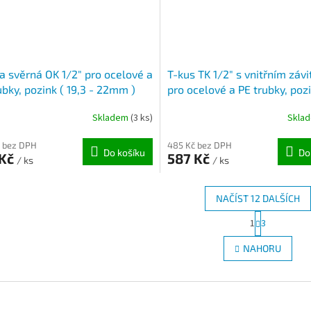
a svěrná OK 1/2" pro ocelové a
T-kus TK 1/2" s vnitřním záv
ubky, pozink ( 19,3 - 22mm )
pro ocelové a PE trubky, pozi
19,3 - 22mm )
Skladem
(3 ks)
Skla
 bez DPH
485 Kč bez DPH
Do košíku
Do
 Kč
587 Kč
/ ks
/ ks
NAČÍST 12 DALŠÍCH
S
1
3
O
t
r
v
NAHORU
á
l
n
á
k
d
o
a
v
c
á