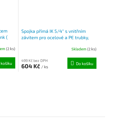
item
Spojka přímá IK 5/4" s vnitřním
nk (
závitem pro ocelové a PE trubky,
pozink ( 39,3 - 43,1mm )
dem
(2 ks)
Skladem
(2 ks)
499 Kč bez DPH
 košíku
Do košíku
604 Kč
/ ks