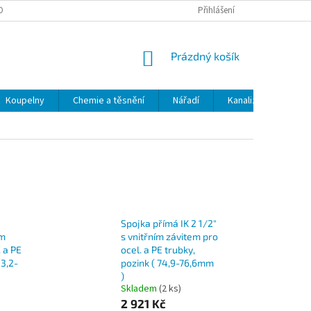
OBNÍCH ÚDAJŮ
ODSTOUPENÍ OD SMLOUVY
Přihlášení
MOJE OBJEDNÁVKA
NÁKUPNÍ
Prázdný košík
KOŠÍK
Koupelny
Chemie a těsnění
Nářadí
Kanalizace
Kl
Spojka přímá IK 2 1/2"
ím
s vnitřním závitem pro
 a PE
ocel. a PE trubky,
43,2-
pozink ( 74,9-76,6mm
)
Skladem
(2 ks)
2 921 Kč