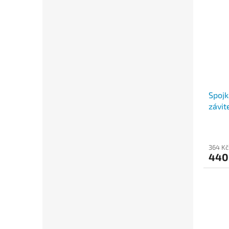
Spojk
závit
pozin
364 Kč
440