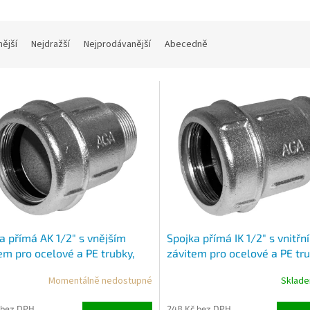
nější
Nejdražší
Nejprodávanější
Abecedně
a přímá AK 1/2" s vnějším
Spojka přímá IK 1/2" s vnitřn
em pro ocelové a PE trubky,
závitem pro ocelové a PE tru
k ( 19,3 – 22mm )
pozink ( 19,3 - 22mm )
Momentálně nedostupné
Sklad
 bez DPH
248 Kč bez DPH