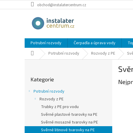
Přejít
obchod@instalatercentrum.cz
na
obsah
Potrubní rozvody
Čerpadla a úprava vody
To
Domů
Potrubní rozvody
Rozvody z PE
Svě
P
Svěr
o
Přeskočit
s
Kategorie
kategorie
Nejpr
t
r
Potrubní rozvody
a
Rozvody z PE
n
Trubky z PE pro vodu
n
í
Svěrné plastové tvarovky na PE
p
Svěrné mosazné tvarovky na PE
a
Svěrné litinové tvarovky na PE