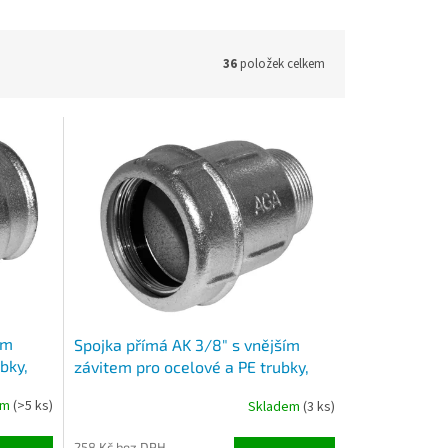
36
položek celkem
ím
Spojka přímá AK 3/8" s vnějším
bky,
závitem pro ocelové a PE trubky,
pozink ( 15,8 – 17,7mm )
em
(>5 ks)
Skladem
(3 ks)
258 Kč bez DPH