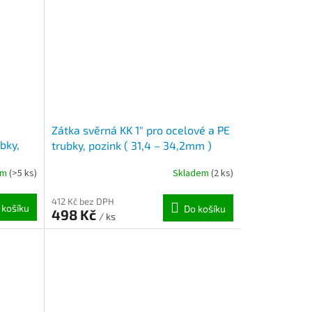
Zátka svěrná KK 1" pro ocelové a PE
bky,
trubky, pozink ( 31,4 – 34,2mm )
em
(>5 ks)
Skladem
(2 ks)
412 Kč bez DPH
 košíku
Do košíku
498 Kč
/ ks