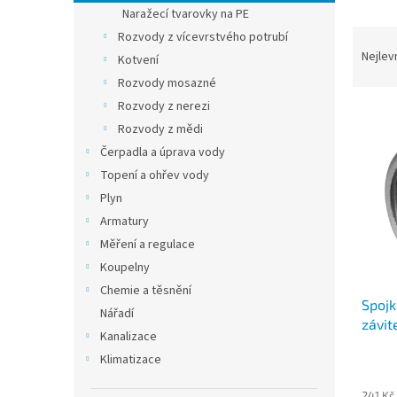
n
Naražecí tvarovky na PE
e
Ř
Rozvody z vícevrstvého potrubí
l
a
Nejlev
Kotvení
z
Rozvody mosazné
e
Rozvody z nerezi
V
n
Rozvody z mědi
ý
í
p
p
Čerpadla a úprava vody
i
r
Topení a ohřev vody
s
o
Plyn
p
d
Armatury
r
u
Měření a regulace
o
k
d
Koupelny
t
u
ů
Chemie a těsnění
Spojk
k
Nářadí
závit
t
Kanalizace
pozin
ů
Klimatizace
241 Kč