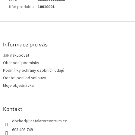
Kód produktu
:
10010001
Z
á
p
a
Informace pro vás
t
Jak nakupovat
í
Obchodní podmínky
Podmínky ochrany osobních údajů
Odstoupení od smlouvy
Moje objednávka
Kontakt
obchod
@
instalatercentrum.cz
603 408 749