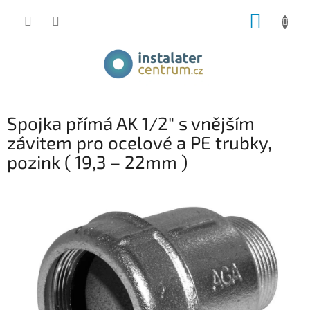
Přejít
NÁKUP
na
obsah
KOŠÍK
Spojka přímá AK 1/2" s vnějším
závitem pro ocelové a PE trubky,
pozink ( 19,3 – 22mm )