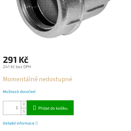
291 Kč
241 Kč bez DPH
Měrná
Momentálně nedostupné
cena:
Možnosti doručení
Přidat do košíku
Detailní informace