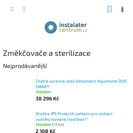
Přejít
NÁKUP
na
obsah
KOŠÍK
Změkčovače a sterilizace
Nejprodávanější
Chytrá úpravna vody Viessmann Aquahome DUO
SMART
Skladem
38 296 Kč
Dražice IPS ProtectX zařízení pro redukci
vodního kamene (red line) 1"
Skladem
(>5 ks)
2 108 Kč