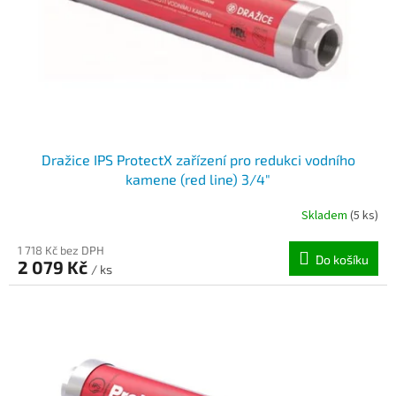
o
d
u
k
t
ů
Dražice IPS ProtectX zařízení pro redukci vodního
kamene (red line) 3/4"
Skladem
(5 ks)
1 718 Kč bez DPH
Do košíku
2 079 Kč
/ ks