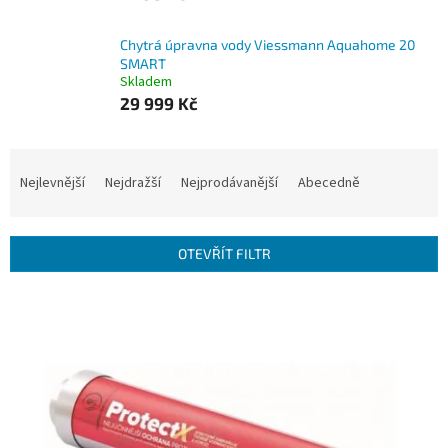
Chytrá úpravna vody Viessmann Aquahome 20
SMART
Skladem
29 999 Kč
Ř
a
Nejlevnější
Nejdražší
Nejprodávanější
Abecedně
z
e
n
OTEVŘÍT FILTR
í
p
V
r
ý
o
p
d
i
u
s
k
p
t
r
ů