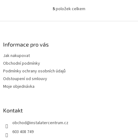
5
položek celkem
O
v
l
Z
á
á
d
p
a
a
Informace pro vás
c
t
í
Jak nakupovat
í
p
Obchodní podmínky
r
v
Podmínky ochrany osobních údajů
k
Odstoupení od smlouvy
y
Moje objednávka
v
ý
p
i
Kontakt
s
u
obchod
@
instalatercentrum.cz
603 408 749