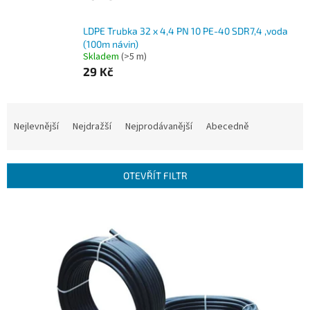
LDPE Trubka 32 x 4,4 PN 10 PE-40 SDR7,4 ,voda
(100m návin)
Skladem
(>5 m)
29 Kč
Ř
a
Nejlevnější
Nejdražší
Nejprodávanější
Abecedně
z
e
n
OTEVŘÍT FILTR
í
p
V
r
ý
o
p
d
i
u
s
k
p
t
r
ů