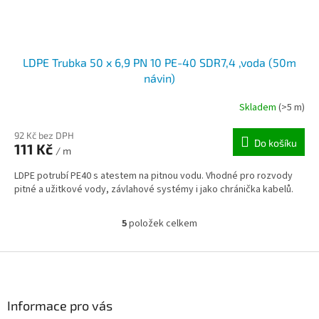
LDPE Trubka 50 x 6,9 PN 10 PE-40 SDR7,4 ,voda (50m
návin)
Skladem
(>5 m)
92 Kč bez DPH
Do košíku
111 Kč
/ m
LDPE potrubí PE40 s atestem na pitnou vodu. Vhodné pro rozvody
pitné a užitkové vody, závlahové systémy i jako chránička kabelů.
5
položek celkem
O
v
l
Z
á
á
d
p
a
a
Informace pro vás
c