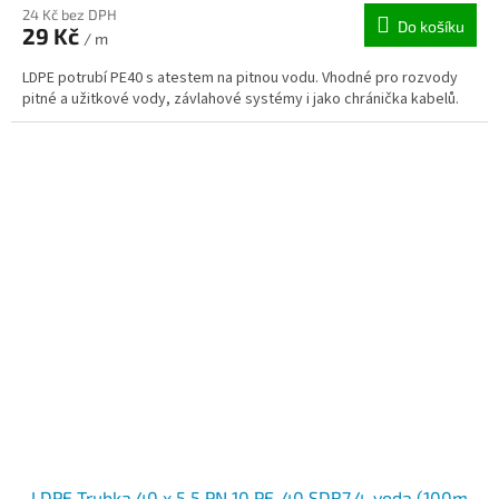
24 Kč bez DPH
Do košíku
29 Kč
/ m
LDPE potrubí PE40 s atestem na pitnou vodu. Vhodné pro rozvody
pitné a užitkové vody, závlahové systémy i jako chránička kabelů.
LDPE Trubka 40 x 5,5 PN 10 PE-40 SDR7,4 ,voda (100m