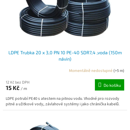
o
d
u
k
t
ů
LDPE Trubka 20 x 3,0 PN 10 PE-40 SDR7,4 ,voda (150m
návin)
Momentálně nedostupné
(>5 m)
12 Kč bez DPH
Do košíku
15 Kč
/ m
LDPE potrubí PE40 s atestem na pitnou vodu. Vhodné pro rozvody
pitné a užitkové vody, závlahové systémy i jako chránička kabelů.