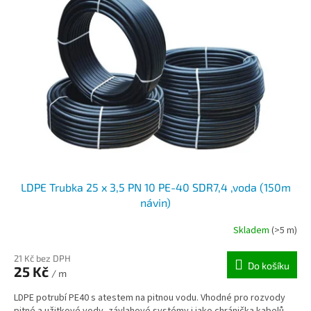
LDPE Trubka 25 x 3,5 PN 10 PE-40 SDR7,4 ,voda (150m
návin)
Skladem
(>5 m)
21 Kč bez DPH
Do košíku
25 Kč
/ m
LDPE potrubí PE40 s atestem na pitnou vodu. Vhodné pro rozvody
pitné a užitkové vody, závlahové systémy i jako chránička kabelů.