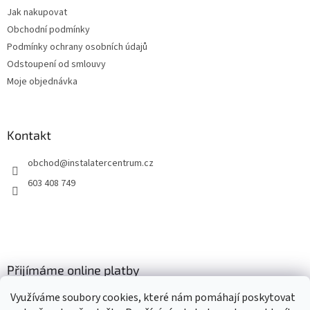
t
í
Jak nakupovat
í
p
Obchodní podmínky
r
v
Podmínky ochrany osobních údajů
k
Odstoupení od smlouvy
y
Moje objednávka
v
ý
p
i
Kontakt
s
u
obchod
@
instalatercentrum.cz
603 408 749
Přijímáme online platby
Využíváme soubory cookies, které nám pomáhají poskytovat