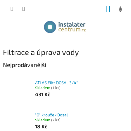
Přejít
NÁKUP
na
obsah
KOŠÍK
Filtrace a úprava vody
Nejprodávanější
ATLAS Filtr DOSAL 3/4"
Skladem
(1 ks)
431 Kč
"O" kroužek Dosal
Skladem
(2 ks)
18 Kč