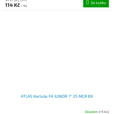
94 Kč bez DPH
Do košíku
114 Kč
/ ks
ATLAS Kartuše FA JUNIOR 7" 25 MCR BX
Skladem
(>5 ks)