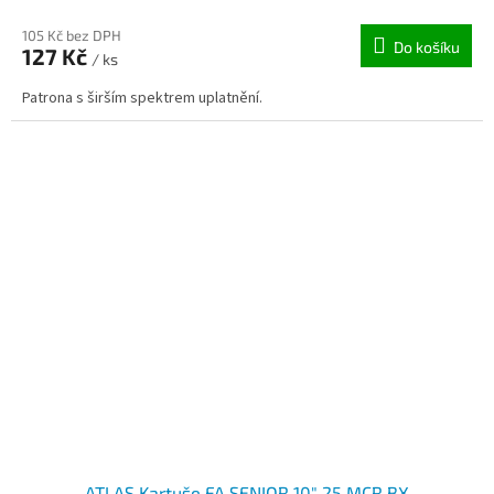
105 Kč bez DPH
Do košíku
127 Kč
/ ks
Patrona s širším spektrem uplatnění.
ATLAS Kartuše FA SENIOR 10" 25 MCR BX