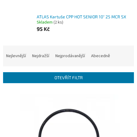
ATLAS Kartuše CPP HOT SENIOR 10" 25 MCR SX
Skladem
(2 ks)
95 Kč
Ř
a
Nejlevnější
Nejdražší
Nejprodávanější
Abecedně
z
e
n
OTEVŘÍT FILTR
í
p
V
r
ý
o
p
d
i
u
s
k
p
t
r
ů