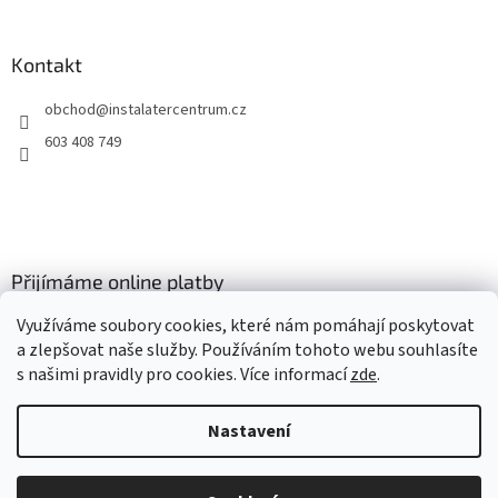
s
u
Kontakt
obchod
@
instalatercentrum.cz
603 408 749
Přijímáme online platby
Využíváme soubory cookies, které nám pomáhají poskytovat
a zlepšovat naše služby. Používáním tohoto webu souhlasíte
s našimi pravidly pro cookies
. Více informací
zde
.
Nastavení
Vytvořil Shoptet