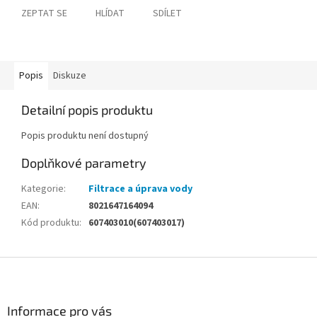
ZEPTAT SE
HLÍDAT
SDÍLET
Popis
Diskuze
Detailní popis produktu
Popis produktu není dostupný
Doplňkové parametry
Kategorie
:
Filtrace a úprava vody
EAN
:
8021647164094
Kód produktu
:
607403010(607403017)
Z
á
p
a
Informace pro vás