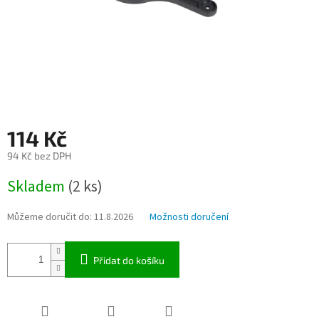
114 Kč
94 Kč bez DPH
Měrná
Skladem
(2 ks)
cena:
Můžeme doručit do:
11.8.2026
Možnosti doručení
Přidat do košíku