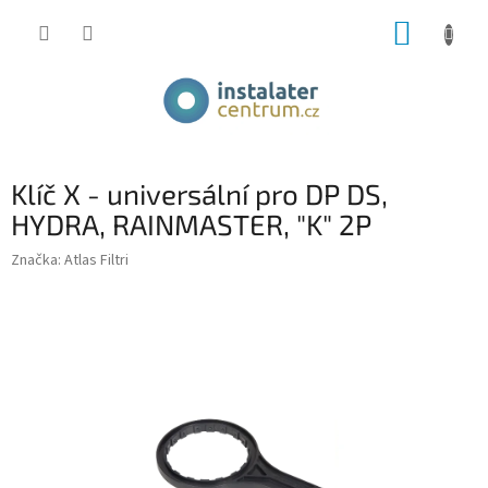
Přejít
NÁKUP
na
obsah
KOŠÍK
Klíč X - universální pro DP DS,
HYDRA, RAINMASTER, "K" 2P
Značka:
Atlas Filtri