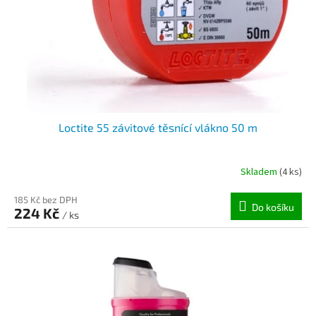
o
d
u
k
t
ů
Loctite 55 závitové těsnící vlákno 50 m
Skladem
(4 ks)
185 Kč bez DPH
Do košíku
224 Kč
/ ks