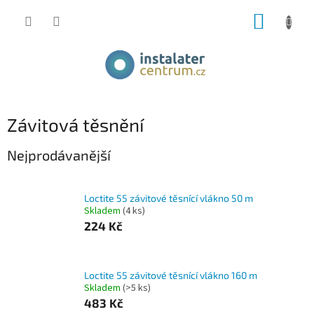
Přejít
NÁKUP
na
obsah
KOŠÍK
Závitová těsnění
Nejprodávanější
Loctite 55 závitové těsnící vlákno 50 m
Skladem
(4 ks)
224 Kč
Loctite 55 závitové těsnící vlákno 160 m
Skladem
(>5 ks)
483 Kč