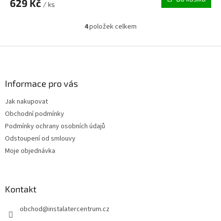
629 Kč
/ ks
4
položek celkem
O
v
l
Z
á
á
d
p
a
a
Informace pro vás
c
t
í
Jak nakupovat
í
p
Obchodní podmínky
r
v
Podmínky ochrany osobních údajů
k
Odstoupení od smlouvy
y
Moje objednávka
v
ý
p
i
Kontakt
s
u
obchod
@
instalatercentrum.cz