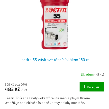
Loctite 55 závitové těsnící vlákno 160 m
Skladem
(>5 ks)
399 Kč bez DPH
Do košíku
483 Kč
/ ks
Těsnicí šňůra na závity - okamžité utěsnění s plným tlakem.
Umožňuje spolehlivé následné úpravy polohy montáže.