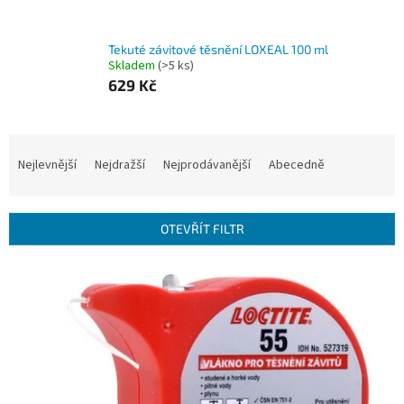
Tekuté závitové těsnění LOXEAL 100 ml
Skladem
(>5 ks)
629 Kč
Ř
a
Nejlevnější
Nejdražší
Nejprodávanější
Abecedně
z
e
n
OTEVŘÍT FILTR
í
p
V
r
ý
o
p
d
i
u
s
k
p
t
r
ů