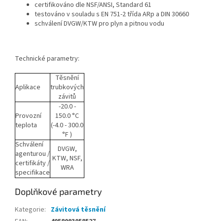
certifikováno dle NSF/ANSI, Standard 61
testováno v souladu s EN 751-2 třída ARp a DIN 30660
schválení DVGW/KTW pro plyn a pitnou vodu
Technické parametry:
Těsnění
Aplikace
trubkových
závitů
-20.0 -
Provozní
150.0 °C
teplota
(-4.0 - 300.0
°F )
Schválení
DVGW,
agenturou /
KTW, NSF,
certifikáty /
WRA
specifikace
Doplňkové parametry
Kategorie
:
Závitová těsnění