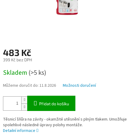
483 Kč
399 Kč bez DPH
Měrná
Skladem
(>5 ks)
cena:
Můžeme doručit do:
11.8.2026
Možnosti doručení
Přidat do košíku
Těsnicí šňůra na závity - okamžité utěsnění s plným tlakem. Umožňuje
spolehlivé následné úpravy polohy montáže.
Detailní informace