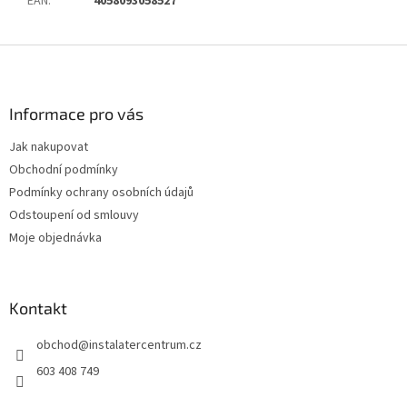
EAN
:
4058093058527
Z
á
p
a
Informace pro vás
t
Jak nakupovat
í
Obchodní podmínky
Podmínky ochrany osobních údajů
Odstoupení od smlouvy
Moje objednávka
Kontakt
obchod
@
instalatercentrum.cz
603 408 749