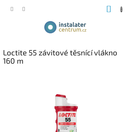
Přejít
NÁKUP
na
obsah
KOŠÍK
Loctite 55 závitové těsnící vlákno
160 m