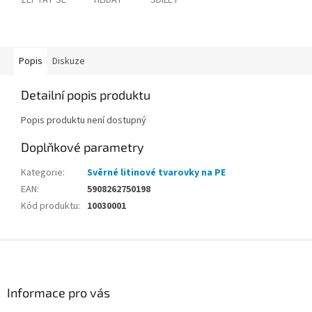
ZEPTAT SE
HLÍDAT
SDÍLET
Popis
Diskuze
Detailní popis produktu
Popis produktu není dostupný
Doplňkové parametry
Kategorie
:
Svěrné litinové tvarovky na PE
EAN
:
5908262750198
Kód produktu
:
10030001
Z
á
p
a
Informace pro vás
t