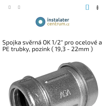
Přejít
NÁKUP
na
obsah
KOŠÍK
Spojka svěrná OK 1/2" pro ocelové a
PE trubky, pozink ( 19,3 - 22mm )