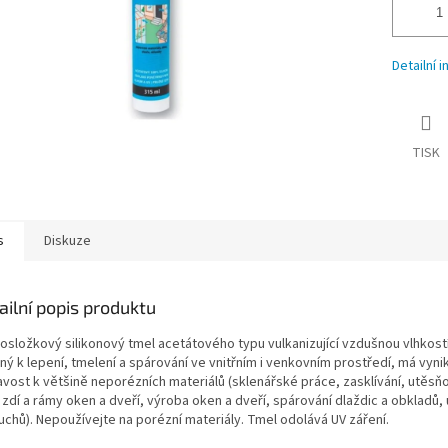
Detailní 
TISK
s
Diskuze
ailní popis produktu
osložkový silikonový tmel acetátového typu vulkanizující vzdušnou vlhkostí
ý k lepení, tmelení a spárování ve vnitřním i venkovním prostředí, má vynik
avost k většině neporézních materiálů (sklenářské práce, zasklívání, utěsň
 zdí a rámy oken a dveří, výroba oken a dveří, spárování dlaždic a obkladů,
uchů). Nepoužívejte na porézní materiály. Tmel odolává UV záření.