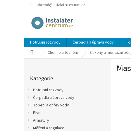
Přejít
obchod@instalatercentrum.cz
na
obsah
Potrubní rozvody
Čerpadla a úprava vody
To
Domů
Chemie a těsnění
Silikony a montážní pěn
P
Mast
o
Přeskočit
s
Kategorie
kategorie
t
r
Potrubní rozvody
a
Čerpadla a úprava vody
n
Topení a ohřev vody
n
í
Plyn
p
Armatury
a
Měření a regulace