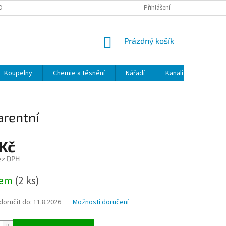
OBNÍCH ÚDAJŮ
ODSTOUPENÍ OD SMLOUVY
Přihlášení
MOJE OBJEDNÁVKA
NÁKUPNÍ
Prázdný košík
KOŠÍK
Koupelny
Chemie a těsnění
Nářadí
Kanalizace
Kl
arentní
 Kč
ez DPH
dem
(2 ks)
oručit do:
11.8.2026
Možnosti doručení