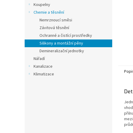
n
Koupelny
e
Chemie a těsnění
l
Nemrznoucí směsi
Závitová těsnění
Ochranné a čistící prostředky
Silikony a montážní pěny
Demineralizační jednotky
Nářadí
Kanalizace
Popi
Klimatizace
Det
Jedn
vhodn
přiln
mezi
průd