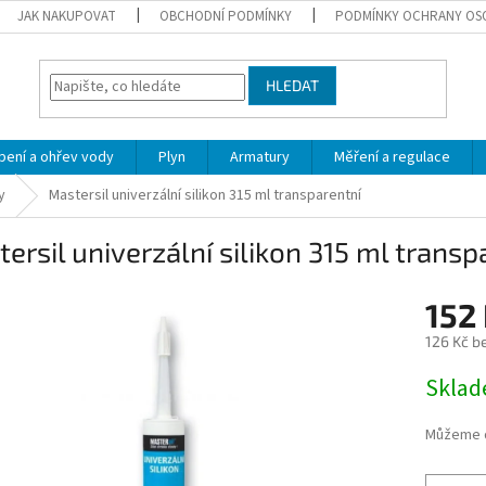
JAK NAKUPOVAT
OBCHODNÍ PODMÍNKY
PODMÍNKY OCHRANY OS
HLEDAT
pení a ohřev vody
Plyn
Armatury
Měření a regulace
y
Mastersil univerzální silikon 315 ml transparentní
ersil univerzální silikon 315 ml transp
152
126 Kč b
Měrná
Skla
cena:
Můžeme d