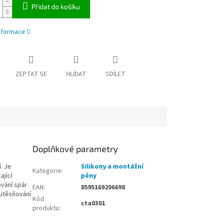
Přidat do košíku
informace
ZEPTAT SE
HLÍDAT
SDÍLET
Doplňkové parametry
. Je
Silikony a montážní
Kategorie
:
ající
pěny
ování spár
EAN
:
8595169206698
 utěsňování
Kód
cta0301
produktu
: