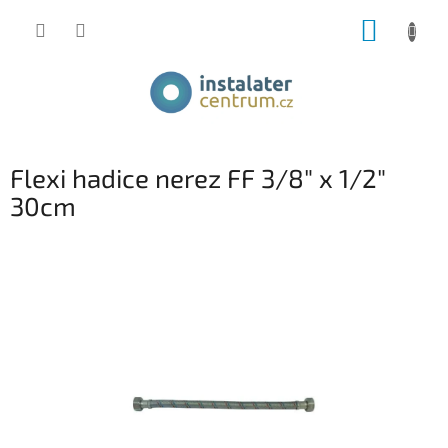
Přejít
NÁKUP
na
obsah
KOŠÍK
Flexi hadice nerez FF 3/8" x 1/2"
30cm