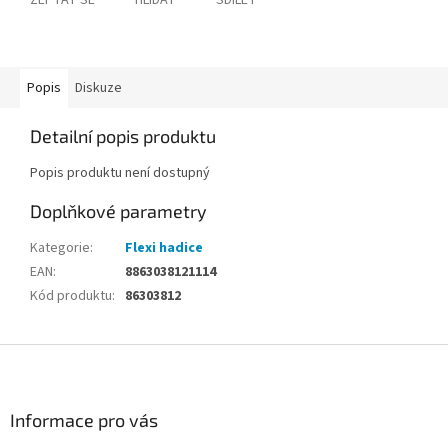
ZEPTAT SE
HLÍDAT
SDÍLET
Popis
Diskuze
Detailní popis produktu
Popis produktu není dostupný
Doplňkové parametry
Kategorie
:
Flexi hadice
EAN
:
8863038121114
Kód produktu
:
86303812
Z
á
p
a
Informace pro vás
t