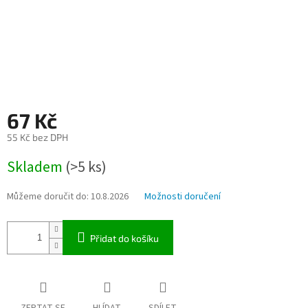
67 Kč
55 Kč bez DPH
Měrná
Skladem
(>5 ks)
cena:
Můžeme doručit do:
10.8.2026
Možnosti doručení
Přidat do košíku