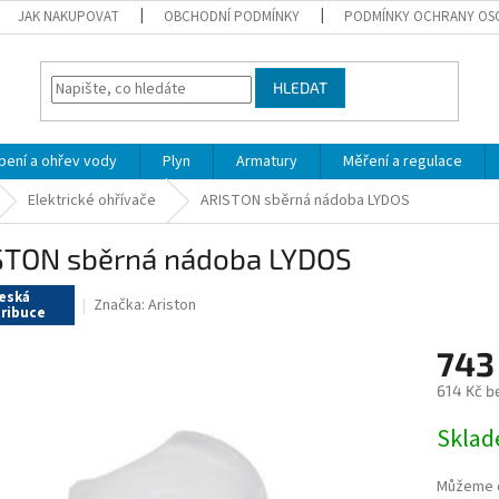
JAK NAKUPOVAT
OBCHODNÍ PODMÍNKY
PODMÍNKY OCHRANY OS
HLEDAT
pení a ohřev vody
Plyn
Armatury
Měření a regulace
Elektrické ohřívače
ARISTON sběrná nádoba LYDOS
STON sběrná nádoba LYDOS
eská
Značka:
Ariston
tribuce
743
614 Kč b
Měrná
Skla
cena:
Můžeme d