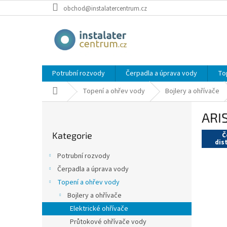
Přejít
obchod@instalatercentrum.cz
na
obsah
Potrubní rozvody
Čerpadla a úprava vody
To
Domů
Topení a ohřev vody
Bojlery a ohřívače
P
ARI
o
Přeskočit
s
Kategorie
kategorie
Č
t
dis
r
Potrubní rozvody
a
Čerpadla a úprava vody
n
Topení a ohřev vody
n
í
Bojlery a ohřívače
p
Elektrické ohřívače
a
Průtokové ohřívače vody