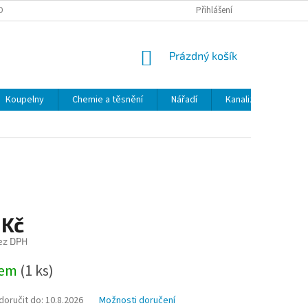
OBNÍCH ÚDAJŮ
ODSTOUPENÍ OD SMLOUVY
Přihlášení
MOJE OBJEDNÁVKA
NÁKUPNÍ
Prázdný košík
KOŠÍK
Koupelny
Chemie a těsnění
Nářadí
Kanalizace
Kl
 Kč
ez DPH
dem
(1 ks)
oručit do:
10.8.2026
Možnosti doručení