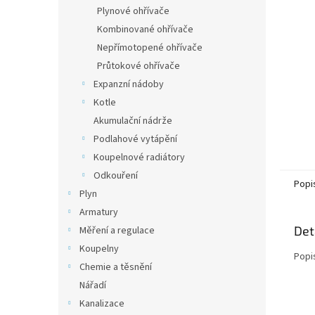
n
Plynové ohřívače
e
Kombinované ohřívače
l
Nepřímotopené ohřívače
Průtokové ohřívače
Expanzní nádoby
Kotle
Akumulační nádrže
Podlahové vytápění
Koupelnové radiátory
Odkouření
Popi
Plyn
Armatury
Det
Měření a regulace
Koupelny
Popi
Chemie a těsnění
Nářadí
Kanalizace