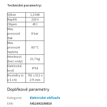
Technické parametry:
Výkon
1,5 kW
Napětí
230 V
Objem
45 l
Max.
provozní
8 bar
tlak
Max.
provozní
80
°C
teplota
Hmotnost
21,7 kg
(bez vody)
Elektrické
IPX4
krytí
Rozměry (v
781 x 511 x
x š x h)
275 mm
Doplňkové parametry
Kategorie
:
Elektrické ohřívače
EAN
:
5411692100810