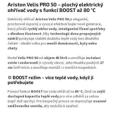
Ariston Velis PRO 50 – plochý elektrický
ohřívač vody s funkcí BOOST až 80 °C
Elektrický ohřívač
Ariston Velis PRO 50
je elegantní,
prostorově úsporný a vysoce efektivní bojler nové generace,
který přináší
rychlý ohřev vody
,
inteligentní řízení spotřeby
a
dlouhou životnost
. Díky
technologii dvou propojených
nádrží
poskytuje stabilní dodávku teplé vody bez dlouhého
čekání – ideální volba pro
menší domácnosti, byty nebo
chaty
.
Model
Velis PRO 50
má
objem 45 litrů
a umožňuje
instalaci
svisle i vodorovně
(s vývody vlevo). Jeho hloubka pouhých
27
cm
šetří místo a umožňuje montáž i v menších koupelnách.
⚙️
BOOST režim – více teplé vody, když ji
potřebujete
Pomocí funkce
BOOST
lze vodu ohřát až na
80 °C
, čímž se
zvýší
dostupná kapacita teplé vody
pro více odběrů za sebou
(např. dvě sprchy). Pro bezpečný provoz se doporučuje
osazení
směšovacího ventilu
, aby nedošlo k opaření.