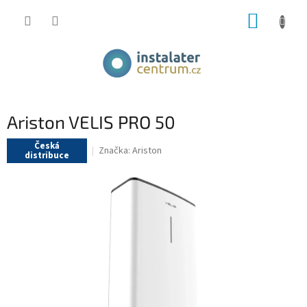
Přejít
NÁKUP
na
obsah
KOŠÍK
Ariston VELIS PRO 50
Česká
Značka:
Ariston
distribuce