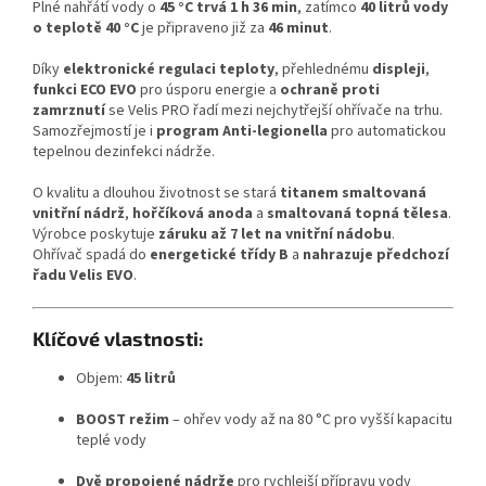
Plné nahřátí vody o
45 °C trvá 1 h 36 min
, zatímco
40 litrů vody
o teplotě 40 °C
je připraveno již za
46 minut
.
Díky
elektronické regulaci teploty
, přehlednému
displeji
,
funkci ECO EVO
pro úsporu energie a
ochraně proti
zamrznutí
se Velis PRO řadí mezi nejchytřejší ohřívače na trhu.
Samozřejmostí je i
program Anti-legionella
pro automatickou
tepelnou dezinfekci nádrže.
O kvalitu a dlouhou životnost se stará
titanem smaltovaná
vnitřní nádrž
,
hořčíková anoda
a
smaltovaná topná tělesa
.
Výrobce poskytuje
záruku až 7 let na vnitřní nádobu
.
Ohřívač spadá do
energetické třídy B
a
nahrazuje předchozí
řadu Velis EVO
.
Klíčové vlastnosti:
Objem:
45 litrů
BOOST režim
– ohřev vody až na 80 °C pro vyšší kapacitu
teplé vody
Dvě propojené nádrže
pro rychlejší přípravu vody