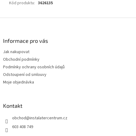
Kód produktu
:
3626135
Z
á
p
a
Informace pro vás
t
Jak nakupovat
í
Obchodní podmínky
Podmínky ochrany osobních údajů
Odstoupení od smlouvy
Moje objednávka
Kontakt
obchod
@
instalatercentrum.cz
603 408 749