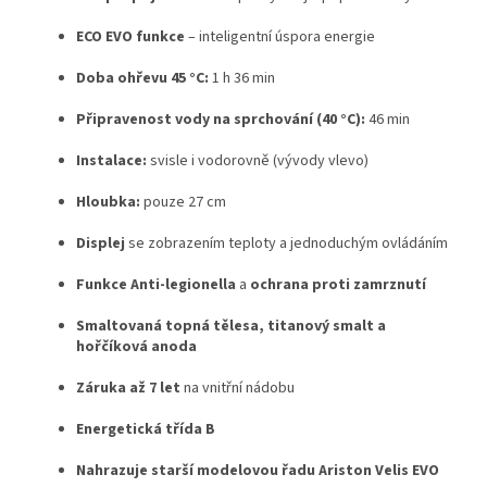
ECO EVO funkce
– inteligentní úspora energie
Doba ohřevu 45 °C:
1 h 36 min
Připravenost vody na sprchování (40 °C):
46 min
Instalace:
svisle i vodorovně (vývody vlevo)
Hloubka:
pouze 27 cm
Displej
se zobrazením teploty a jednoduchým ovládáním
Funkce Anti-legionella
a
ochrana proti zamrznutí
Smaltovaná topná tělesa, titanový smalt a
hořčíková anoda
Záruka až 7 let
na vnitřní nádobu
Energetická třída B
Nahrazuje starší modelovou řadu Ariston Velis EVO