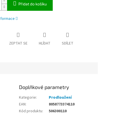
Přidat do košíku
informace
ZEPTAT SE
HLÍDAT
SDÍLET
Doplňkové parametry
Kategorie
:
Prodloužení
EAN
:
8058773374110
Kód produktu
:
506300110