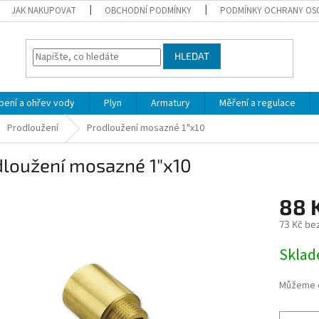
JAK NAKUPOVAT
OBCHODNÍ PODMÍNKY
PODMÍNKY OCHRANY OS
HLEDAT
pení a ohřev vody
Plyn
Armatury
Měření a regulace
Prodloužení
Prodloužení mosazné 1"x10
dloužení mosazné 1"x10
88 
73 Kč be
Měrná
Skla
cena:
Můžeme d