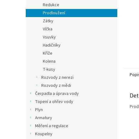
n
Redukce
e
Prodloužení
l
Zátky
Víčka
Vsuvky
Hadičníky
Kříže
Kolena
T-kusy
Popi
Rozvody z nerezi
Rozvody z mědi
Čerpadla a úprava vody
Det
Topení a ohřev vody
Prod
Plyn
Armatury
Měření a regulace
Koupelny