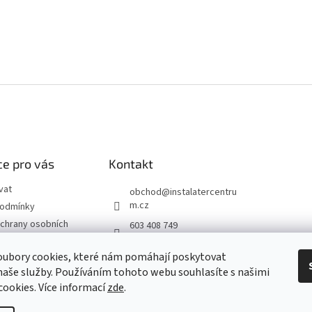
e pro vás
Kontakt
vat
obchod
@
instalatercentru
m.cz
podmínky
chrany osobních
603 408 749
 od smlouvy
oubory cookies, které nám pomáhají poskytovat
naše služby. Používáním tohoto webu souhlasíte s našimi
návka
 cookies
. Více informací
zde
.