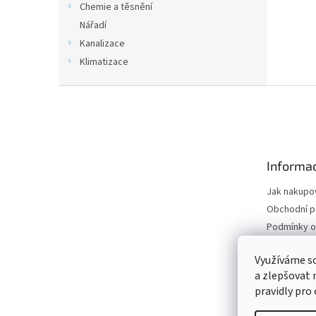
Chemie a těsnění
Nářadí
Kanalizace
Klimatizace
Z
á
p
a
t
Informac
í
Jak nakupo
Obchodní 
Podmínky o
údajů
Odstoupení
Využíváme s
a zlepšovat 
Moje objed
pravidly pro