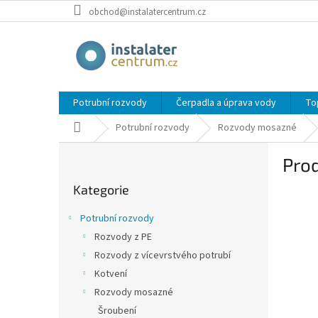
Přejít
obchod@instalatercentrum.cz
na
obsah
Potrubní rozvody
Čerpadla a úprava vody
To
Domů
Potrubní rozvody
Rozvody mosazné
P
Pro
o
Přeskočit
s
Kategorie
kategorie
t
r
Potrubní rozvody
a
Rozvody z PE
n
Rozvody z vícevrstvého potrubí
n
í
Kotvení
p
Rozvody mosazné
a
Šroubení