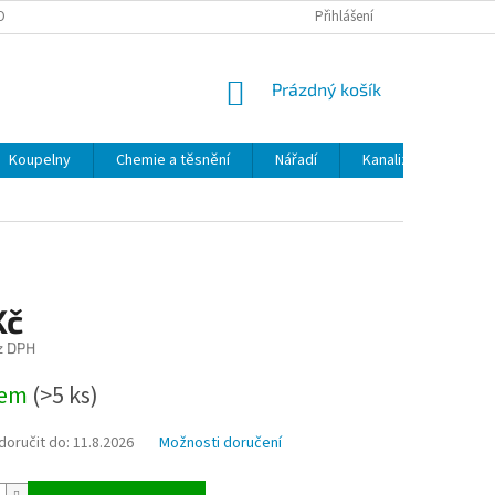
OBNÍCH ÚDAJŮ
ODSTOUPENÍ OD SMLOUVY
Přihlášení
MOJE OBJEDNÁVKA
NÁKUPNÍ
Prázdný košík
KOŠÍK
Koupelny
Chemie a těsnění
Nářadí
Kanalizace
Kl
Kč
z DPH
dem
(>5 ks)
oručit do:
11.8.2026
Možnosti doručení