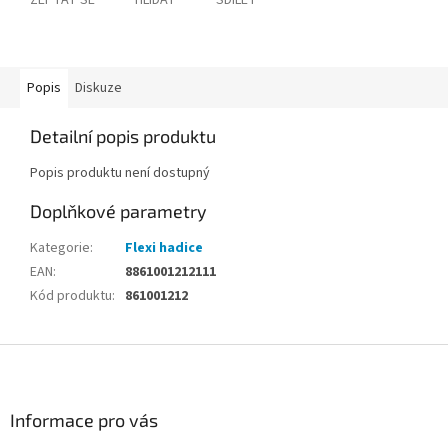
ZEPTAT SE
HLÍDAT
SDÍLET
Popis
Diskuze
Detailní popis produktu
Popis produktu není dostupný
Doplňkové parametry
Kategorie
:
Flexi hadice
EAN
:
8861001212111
Kód produktu
:
861001212
Z
á
p
a
Informace pro vás
t