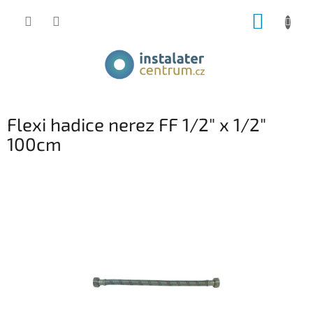
Přejít
NÁKUP
na
obsah
KOŠÍK
Flexi hadice nerez FF 1/2" x 1/2"
100cm