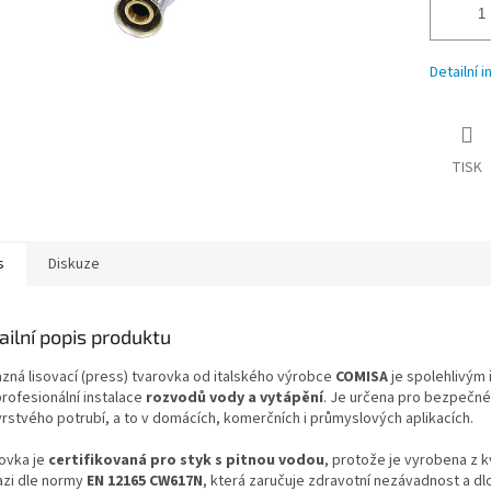
Detailní 
TISK
s
Diskuze
ailní popis produktu
zná lisovací (press) tvarovka od italského výrobce
COMISA
je spolehlivým
profesionální instalace
rozvodů vody a vytápění
. Je určena pro bezpečné
vrstvého potrubí, a to v domácích, komerčních i průmyslových aplikacích.
ovka je
certifikovaná pro styk s pitnou vodou
, protože je vyrobena z kv
zi dle normy
EN 12165 CW617N
, která zaručuje zdravotní nezávadnost a d