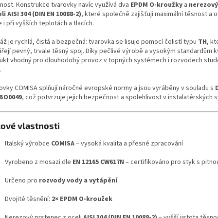
tnost. Konstrukce tvarovky navíc využívá dva
EPDM O-kroužky
a
nerezový
li AISI 304 (DIN EN 10088-2)
, které společně zajišťují maximální těsnost a 
 i při vyšších teplotách a tlacích.
ž je rychlá, čistá a bezpečná: tvarovka se lisuje pomocí čelistí typu
TH
, kt
řejí pevný, trvale těsný spoj. Díky pečlivé výrobě a vysokým standardům kv
ukt vhodný pro dlouhodobý provoz v topných systémech i rozvodech stud
.
ovky COMISA splňují náročné evropské normy a jsou vyráběny v souladu s
BO0049
, což potvrzuje jejich bezpečnost a spolehlivost v instalatérských
čové vlastnosti
Italský výrobce
COMISA
– vysoká kvalita a přesné zpracování
Vyrobeno z mosazi dle
EN 12165 CW617N
– certifikováno pro styk s pitn
Určeno pro
rozvody vody a vytápění
Dvojité těsnění:
2× EPDM O-kroužek
Nerezový prstenec z oceli
AISI 304 (DIN EN 10088-2)
– vyšší jistota těsno