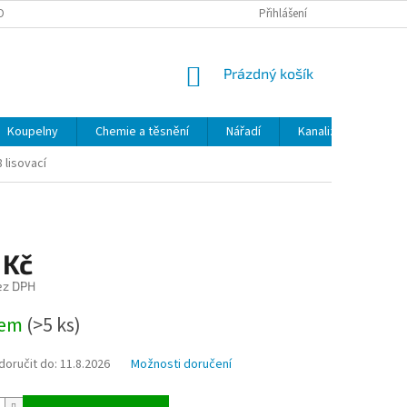
OBNÍCH ÚDAJŮ
ODSTOUPENÍ OD SMLOUVY
Přihlášení
MOJE OBJEDNÁVKA
NÁKUPNÍ
Prázdný košík
KOŠÍK
Koupelny
Chemie a těsnění
Nářadí
Kanalizace
Kl
 lisovací
 Kč
ez DPH
dem
(>5 ks)
oručit do:
11.8.2026
Možnosti doručení