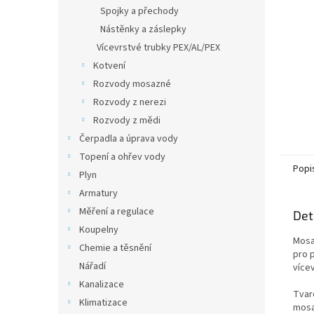
n
Spojky a přechody
e
Nástěnky a záslepky
l
Vícevrstvé trubky PEX/AL/PEX
Kotvení
Rozvody mosazné
Rozvody z nerezi
Rozvody z mědi
Čerpadla a úprava vody
Topení a ohřev vody
Popi
Plyn
Armatury
Měření a regulace
Det
Koupelny
Mosa
Chemie a těsnění
pro 
Nářadí
více
Kanalizace
Tvar
Klimatizace
mosa