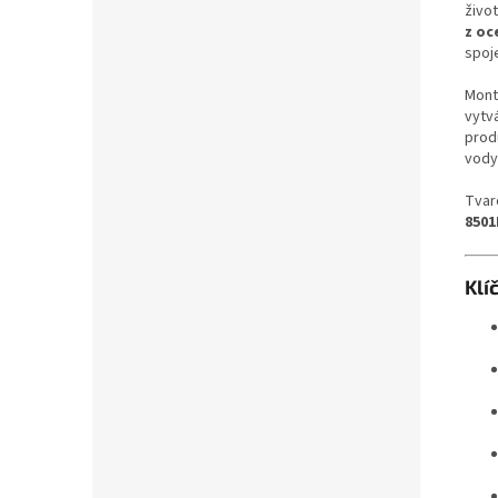
živo
z oce
spoje
Montá
vytvá
prod
vody
Tvar
8501
Klí