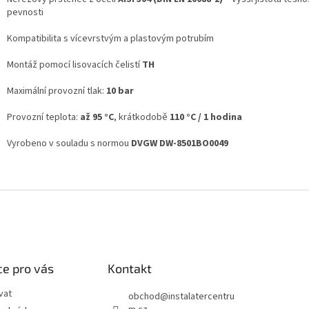
pevnosti
Kompatibilita s vícevrstvým a plastovým potrubím
Montáž pomocí lisovacích čelistí
TH
Maximální provozní tlak:
10 bar
Provozní teplota:
až 95 °C
, krátkodobě
110 °C / 1 hodina
Vyrobeno v souladu s normou
DVGW DW-8501BO0049
e pro vás
Kontakt
vat
obchod
@
instalatercentru