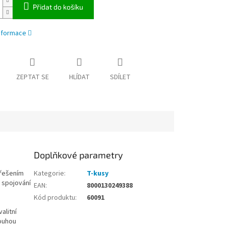
Přidat do košíku
informace
ZEPTAT SE
HLÍDAT
SDÍLET
Doplňkové parametry
 řešením
Kategorie
:
T-kusy
 spojování
EAN
:
8000130249388
Kód produktu
:
60091
alitní
louhou