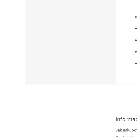
Z
á
p
a
t
Informac
í
Jak nakupo