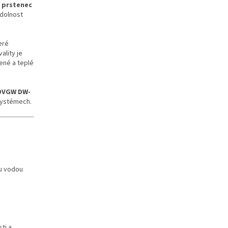
 prstenec
odolnost
eré
ality je
ené a teplé
DVGW DW-
 systémech.
ou vodou
sti a