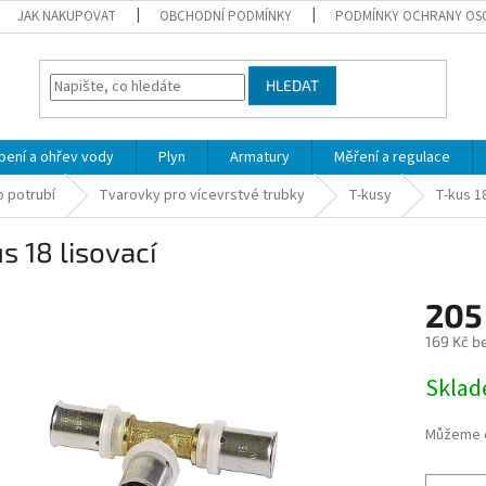
JAK NAKUPOVAT
OBCHODNÍ PODMÍNKY
PODMÍNKY OCHRANY OS
HLEDAT
pení a ohřev vody
Plyn
Armatury
Měření a regulace
 potrubí
Tvarovky pro vícevrstvé trubky
T-kusy
T-kus 18
s 18 lisovací
205
169 Kč b
Měrná
Skla
cena:
Můžeme d