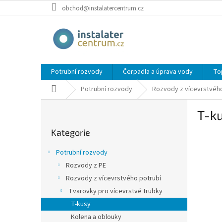
Přejít
obchod@instalatercentrum.cz
na
obsah
Potrubní rozvody
Čerpadla a úprava vody
To
Domů
Potrubní rozvody
Rozvody z vícevrstvého
P
T-ku
o
Přeskočit
s
Kategorie
kategorie
t
r
Potrubní rozvody
a
Rozvody z PE
n
Rozvody z vícevrstvého potrubí
n
í
Tvarovky pro vícevrstvé trubky
p
T-kusy
a
Kolena a oblouky