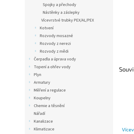
n
Spojky a přechody
e
Nástěnky a záslepky
l
Vícevrstvé trubky PEX/AL/PEX
Kotvení
Rozvody mosazné
Rozvody z nerezi
Rozvody z mědi
Čerpadla a úprava vody
Topení a ohřev vody
Souvi
Plyn
Armatury
Měření a regulace
Koupelny
Chemie a těsnění
Nářadí
Kanalizace
Klimatizace
Vícev