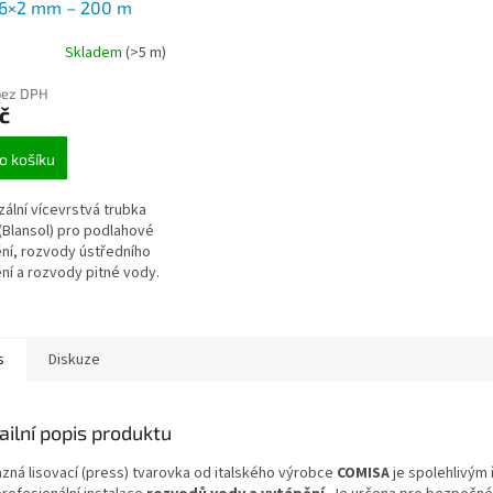
16×2 mm – 200 m
(na vodu a topení)
Skladem
(>5 m)
bez DPH
č
o košíku
zální vícevrstvá trubka
(Blansol) pro podlahové
ní, rozvody ústředního
ní a rozvody pitné vody.
s
Diskuze
ailní popis produktu
zná lisovací (press) tvarovka od italského výrobce
COMISA
je spolehlivým