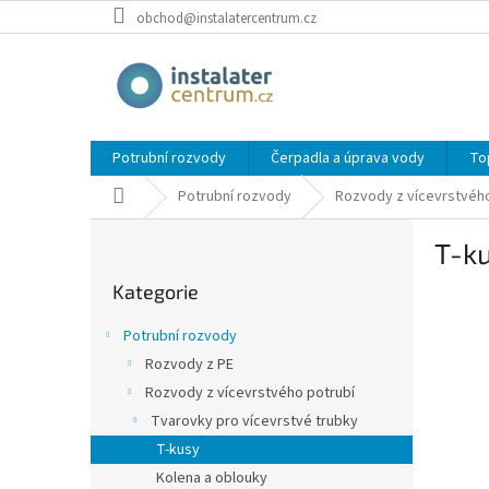
Přejít
obchod@instalatercentrum.cz
na
obsah
Potrubní rozvody
Čerpadla a úprava vody
To
Domů
Potrubní rozvody
Rozvody z vícevrstvého
P
T-ku
o
Přeskočit
s
Kategorie
kategorie
t
r
Potrubní rozvody
a
Rozvody z PE
n
Rozvody z vícevrstvého potrubí
n
í
Tvarovky pro vícevrstvé trubky
p
T-kusy
a
Kolena a oblouky