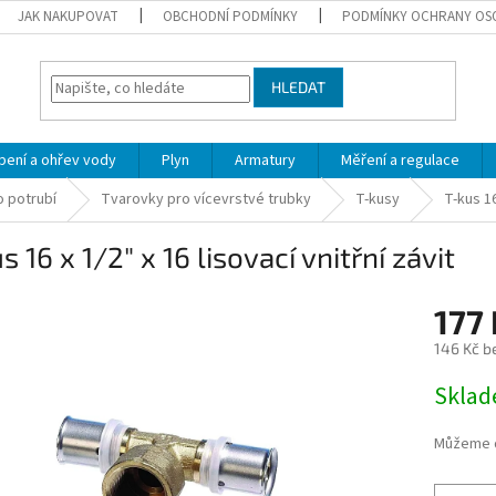
JAK NAKUPOVAT
OBCHODNÍ PODMÍNKY
PODMÍNKY OCHRANY OS
HLEDAT
pení a ohřev vody
Plyn
Armatury
Měření a regulace
 potrubí
Tvarovky pro vícevrstvé trubky
T-kusy
T-kus 16
s 16 x 1/2" x 16 lisovací vnitřní závit
177 
146 Kč b
Měrná
Skla
cena:
Můžeme d