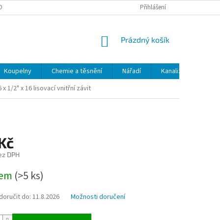
OBNÍCH ÚDAJŮ
ODSTOUPENÍ OD SMLOUVY
Přihlášení
MOJE OBJEDNÁVKA
NÁKUPNÍ
Prázdný košík
KOŠÍK
Koupelny
Chemie a těsnění
Nářadí
Kanalizace
Kl
 x 1/2" x 16 lisovací vnitřní závit
Kč
ez DPH
dem
(>5 ks)
oručit do:
11.8.2026
Možnosti doručení