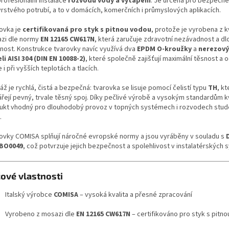
profesionální instalace
rozvodů vody a vytápění
. Je určena pro bezpečné
vrstvého potrubí, a to v domácích, komerčních i průmyslových aplikacích.
ovka je
certifikovaná pro styk s pitnou vodou
, protože je vyrobena z kv
zi dle normy
EN 12165 CW617N
, která zaručuje zdravotní nezávadnost a d
tnost. Konstrukce tvarovky navíc využívá dva
EPDM O-kroužky
a
nerezový
li AISI 304 (DIN EN 10088-2)
, které společně zajišťují maximální těsnost a 
 i při vyšších teplotách a tlacích.
ž je rychlá, čistá a bezpečná: tvarovka se lisuje pomocí čelistí typu
TH
, kt
řejí pevný, trvale těsný spoj. Díky pečlivé výrobě a vysokým standardům kv
ukt vhodný pro dlouhodobý provoz v topných systémech i rozvodech stud
.
ovky COMISA splňují náročné evropské normy a jsou vyráběny v souladu s
BO0049
, což potvrzuje jejich bezpečnost a spolehlivost v instalatérských
čové vlastnosti
Italský výrobce
COMISA
– vysoká kvalita a přesné zpracování
Vyrobeno z mosazi dle
EN 12165 CW617N
– certifikováno pro styk s pitn