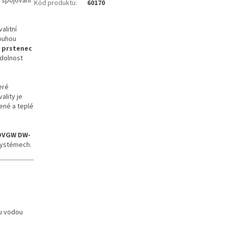
 spojování
Kód produktu
:
60170
alitní
louhou
 prstenec
odolnost
eré
ality je
ené a teplé
DVGW DW-
 systémech.
ou vodou