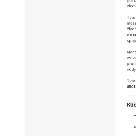
pro 
více
Tvar
mosa
živo
z oce
spoje
Montá
vytvá
prod
vody
Tvar
8501
Klí