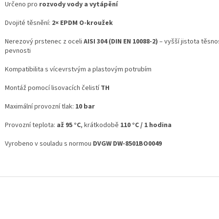
Určeno pro
rozvody vody a vytápění
Dvojité těsnění:
2× EPDM O-kroužek
Nerezový prstenec z oceli
AISI 304 (DIN EN 10088-2)
– vyšší jistota těsno
pevnosti
Kompatibilita s vícevrstvým a plastovým potrubím
Montáž pomocí lisovacích čelistí
TH
Maximální provozní tlak:
10 bar
Provozní teplota:
až 95 °C
, krátkodobě
110 °C / 1 hodina
Vyrobeno v souladu s normou
DVGW DW-8501BO0049