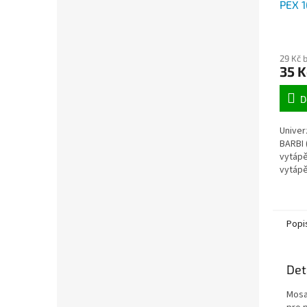
PEX 
role 
29 Kč 
35 K
D
Univer
BARBI 
vytápě
vytápě
Popi
Det
Mosa