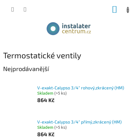
Přejít
NÁKUP
na
obsah
KOŠÍK
Termostatické ventily
Nejprodávanější
V-exakt-Calypso 3/4" rohový,zkrácený (HM)
Skladem
(>5 ks)
864 Kč
V-exakt-Calypso 3/4" přímý,zkrácený (HM)
Skladem
(>5 ks)
864 Kč