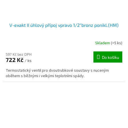
V-exakt II úhlový přípoj vpravo 1/2"bronz ponikl.(HM)
Skladem
(>5 ks)
597 Kč bez DPH
Do košíku
722 Kč
/ ks
Termostatický ventil pro dvoutrubkové soustavy s nuceným
oběhem s běžnými i velkými teplotními spády.