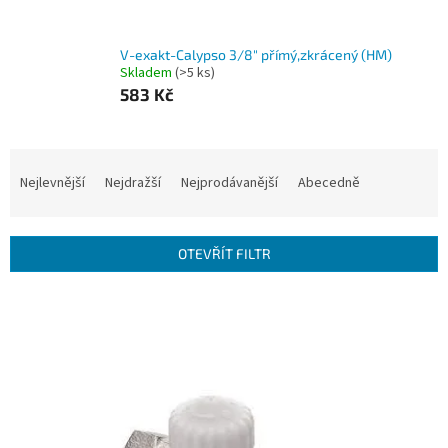
V-exakt-Calypso 3/8" přímý,zkrácený (HM)
Skladem
(>5 ks)
583 Kč
Ř
a
Nejlevnější
Nejdražší
Nejprodávanější
Abecedně
z
e
n
OTEVŘÍT FILTR
í
p
V
r
ý
o
p
d
i
u
s
k
p
t
r
ů