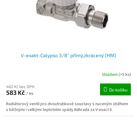
o
d
u
k
t
ů
V-exakt-Calypso 3/8" přímý,zkrácený (HM)
Skladem
(>5 ks)
482 Kč bez DPH
Do košíku
583 Kč
/ ks
Radiátorový ventil pro dvoutrubkové soustavy s nuceným oběhem
s běžnými i velkými teplotními spády.Náhrada za V-exact II.