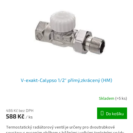
V-exakt-Calypso 1/2" přímý,zkrácený (HM)
Skladem
(>5 ks)
486 Kč bez DPH
Do košíku
588 Kč
/ ks
Termostatický radiátorový ventil je určeny pro dvoutrubkové
soustavy s nuceným oběhem s běžnými i velkými teplotními spády.