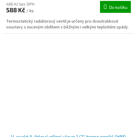
486 Kč bez DPH
Do košíku
588 Kč
/ ks
Termostatický radiátorový ventil je určeny pro dvoutrubkové
soustavy s nuceným oběhem s běžnými i velkými teplotními spády.
V-exakt II úhlový přípoj vlevo 1/2" bronz ponikl.(HM)