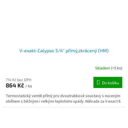
V-exakt-Calypso 3/4" přímý,zkrácený (HM)
Skladem
(>5 ks)
714 Kč bez DPH
Do košíku
864 Kč
/ ks
Termostatický ventilI přímý pro dvoutrubkové soustavy s nuceným
oběhem s běžnými i velkými teplotními spády. Náhrada za V-exact II.