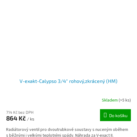
V-exakt-Calypso 3/4" rohový,zkrácený (HM)
Skladem
(>5 ks)
714 Kč bez DPH
Do košíku
864 Kč
/ ks
Radiátorový ventil pro dvoutrubkové soustavy s nuceným oběhem
s běžnými i velkými teplotními spády. Náhrada za V-exact II.