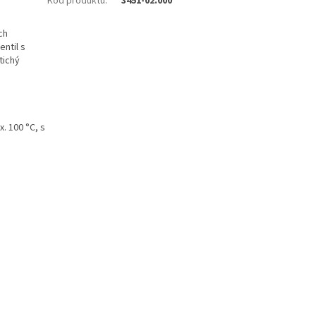
Kód produktu
:
3451-02.000
ch
ntil s
tichý
. 100 °C, s