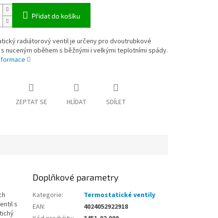
Přidat do košíku
ický radiátorový ventil je určeny pro dvoutrubkové
 s nuceným oběhem s běžnými i velkými teplotními spády.
informace
ZEPTAT SE
HLÍDAT
SDÍLET
Doplňkové parametry
ch
Kategorie
:
Termostatické ventily
ntil s
EAN
:
4024052922918
tichý