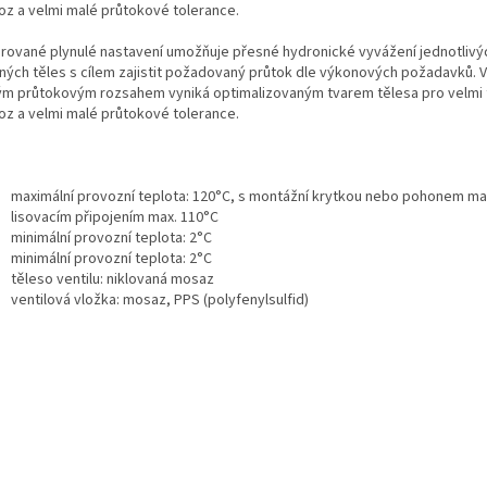
oz a velmi malé průtokové tolerance.
grované plynulé nastavení umožňuje přesné hydronické vyvážení jednotlivý
ných těles s cílem zajistit požadovaný průtok dle výkonových požadavků. Ve
ým průtokovým rozsahem vyniká optimalizovaným tvarem tělesa pro velmi 
oz a velmi malé průtokové tolerance.
maximální provozní teplota: 120°C, s montážní krytkou nebo pohonem max
lisovacím připojením max. 110°C
minimální provozní teplota: 2°C
minimální provozní teplota: 2°C
těleso ventilu: niklovaná mosaz
ventilová vložka: mosaz, PPS (polyfenylsulfid)