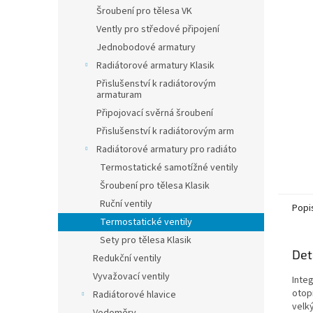
n
Šroubení pro tělesa VK
e
Vently pro středové připojení
l
Jednobodové armatury
Radiátorové armatury Klasik
Přislušenství k radiátorovým
armaturam
Připojovací svěrná šroubení
Přislušenství k radiátorovým arm
Radiátorové armatury pro radiáto
Termostatické samotížné ventily
Šroubení pro tělesa Klasik
Ruční ventily
Popi
Termostatické ventily
Sety pro tělesa Klasik
Det
Redukční ventily
Vyvažovací ventily
Inte
otop
Radiátorové hlavice
velk