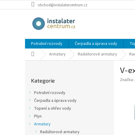
Přejít
obchod@instalatercentrum.cz
na
obsah
Potrubní rozvody
Čerpadla a úprava vody
To
Domů
Armatury
Radiátorové armatury
Rad
P
V-ex
o
Přeskočit
s
Značka:
Kategorie
kategorie
t
r
Potrubní rozvody
a
Čerpadla a úprava vody
n
Topení a ohřev vody
n
í
Plyn
p
Armatury
a
Radiátorové armatury