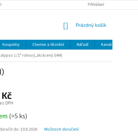
OBNÍCH ÚDAJŮ
ODSTOUPENÍ OD SMLOUVY
Přihlášení
MOJE OBJEDNÁVKA
NÁKUPNÍ
Prázdný košík
KOŠÍK
Koupelny
Chemie a těsnění
Nářadí
Kanalizace
Kl
Calypso 1/2" rohový,zkrácený (HM)
M)
 Kč
bez DPH
dem
(>5 ks)
oručit do:
10.8.2026
Možnosti doručení