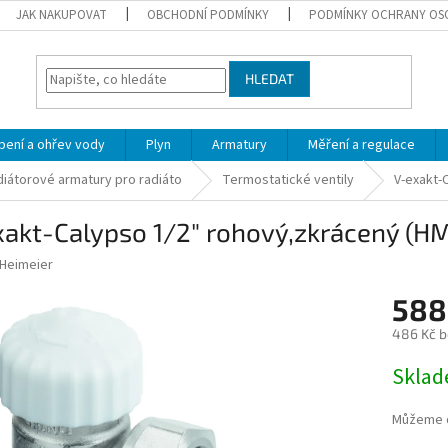
JAK NAKUPOVAT
OBCHODNÍ PODMÍNKY
PODMÍNKY OCHRANY OS
HLEDAT
pení a ohřev vody
Plyn
Armatury
Měření a regulace
iátorové armatury pro radiáto
Termostatické ventily
V-exakt-
akt-Calypso 1/2" rohový,zkrácený (H
Heimeier
588
486 Kč 
Měrná
Skla
cena:
Můžeme d