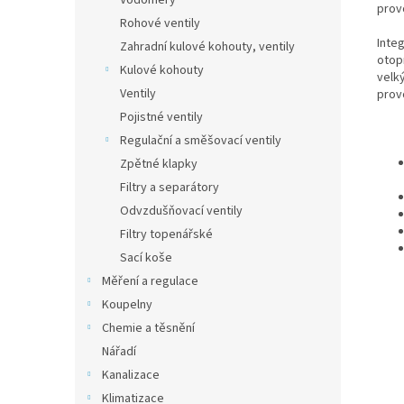
Vodoměry
prov
Rohové ventily
Inte
Zahradní kulové kohouty, ventily
otop
Kulové kohouty
velk
Ventily
prov
Pojistné ventily
Regulační a směšovací ventily
Zpětné klapky
Filtry a separátory
Odvzdušňovací ventily
Filtry topenářské
Sací koše
Měření a regulace
Koupelny
Chemie a těsnění
Nářadí
Kanalizace
Klimatizace