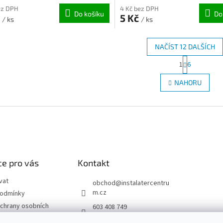
ez DPH
4 Kč bez DPH
Do košíku
Do
č
5 Kč
/ ks
/ ks
NAČÍST 12 DALŠÍCH
S
1
6
O
t
r
v
NAHORU
á
l
n
á
k
d
o
a
v
c
á
í
n
p
í
r
e pro vás
Kontakt
v
k
vat
y
obchod
@
instalatercentru
v
m.cz
podmínky
ý
chrany osobních
603 408 749
p
i