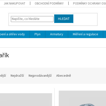
JAK NAKUPOVAT
OBCHODNÍ PODMÍNKY
PODMÍNKY OCHRANY OS
HLEDAT
pení a ohřev vody
Plyn
Armatury
Měření a regulace
ařík
nější
Nejdražší
Nejprodávanější
Abecedně