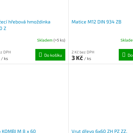
žecí hřebová hmoždinka
Matice M12 DIN 934 ZB
0 Z
Skladem
(>5 ks)
Sklad
ez DPH
2 Kč bez DPH
Do košíku
Do
č
3 Kč
/ ks
/ ks
b KOMBI M 8 x 60
Vrut dřevo 6x60 ZH PZ ZZ,