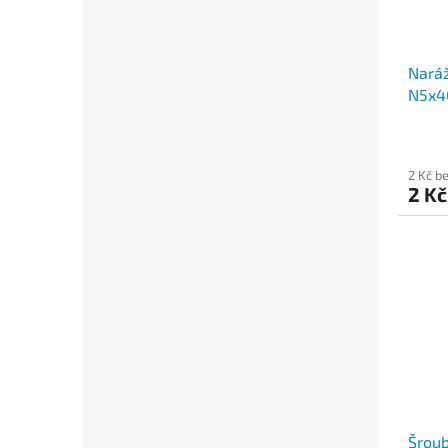
Nará
N5x4
2 Kč b
2 K
Šrou