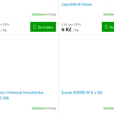
zapuštěná hlava
Skladem
(>5 ks)
Sklad
ez DPH
3 Kč bez DPH
Do košíku
Do
č
4 Kč
/ ks
/ ks
žecí hřebová hmoždinka
Šroub KOMBI M 8 x 80
0 M6
Skladem
(>5 ks)
Sklad