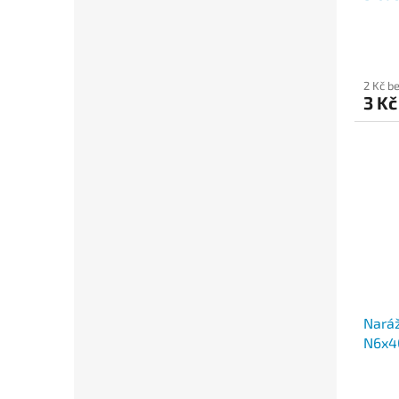
2 Kč b
3 K
Nará
N6x4