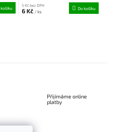
5 Kč bez DPH
 košíku
Do košíku
6 Kč
/ ks
Přijímáme online
platby