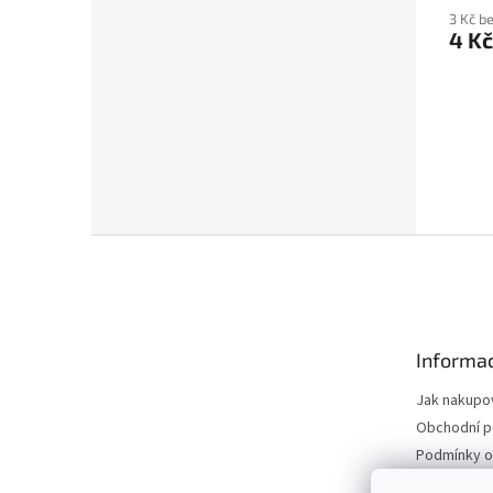
3 Kč b
4 K
Z
á
p
a
t
Informac
í
Jak nakupo
Obchodní 
Podmínky o
údajů