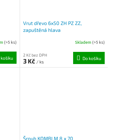
Vrut dřevo 6x50 ZH PZ ZZ,
zapuštěná hlava
em
(>5 ks)
Skladem
(>5 ks)
2 Kč bez DPH
 košíku
Do košíku
3 Kč
/ ks
Šroub KOMBI M 8 x 70