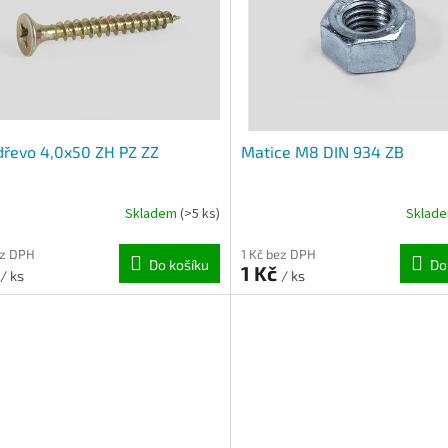
dřevo 4,0x50 ZH PZ ZZ
Matice M8 DIN 934 ZB
Skladem
(>5 ks)
Sklad
ez DPH
1 Kč bez DPH
Do košíku
Do
1 Kč
/ ks
/ ks