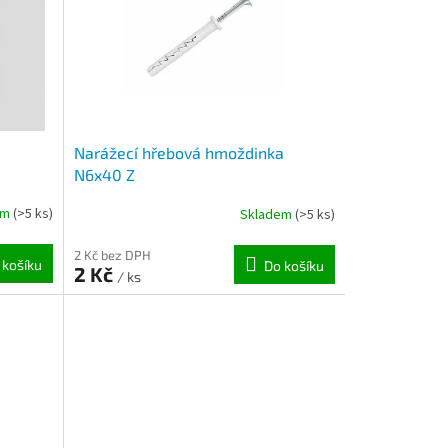
Narážecí hřebová hmoždinka
N6x40 Z
em
(>5 ks)
Skladem
(>5 ks)
2 Kč bez DPH
 košíku
Do košíku
2 Kč
/ ks