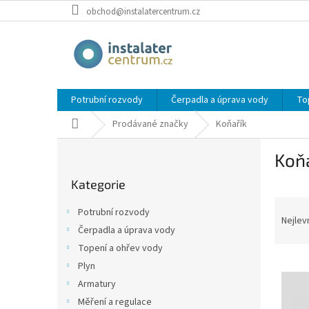
Přejít
obchod@instalatercentrum.cz
na
obsah
Potrubní rozvody
Čerpadla a úprava vody
To
Domů
Prodávané značky
Koňařík
P
Koň
o
Přeskočit
s
Kategorie
kategorie
t
Ř
r
Potrubní rozvody
a
a
Nejlev
Čerpadla a úprava vody
z
n
Topení a ohřev vody
e
n
V
n
í
Plyn
ý
í
p
Armatury
p
p
a
Měření a regulace