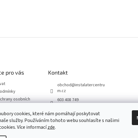
e pro vás
Kontakt
vat
obchod
@
instalatercentru
m.cz
podmínky
chrany osobních
603 408 749
 od smlouvy
oubory cookies, které nám pomáhají poskytovat
naše služby. Používáním tohoto webu souhlasíte s našimi
návka
 cookies
. Více informací
zde
.