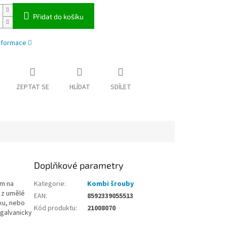
Přidat do košíku
informace
ZEPTAT SE
HLÍDAT
SDÍLET
Doplňkové parametry
em na
Kategorie
:
Kombi šrouby
 z umělé
EAN
:
8592339055513
ku, nebo
Kód produktu
:
21008070
 galvanicky