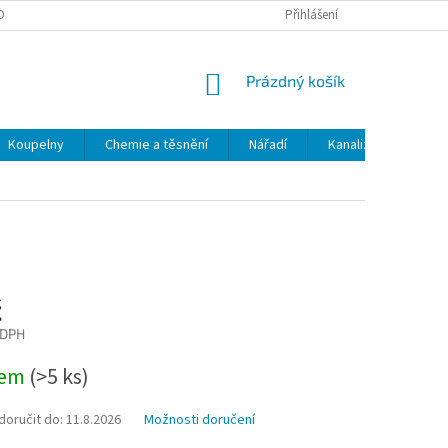
OBNÍCH ÚDAJŮ
ODSTOUPENÍ OD SMLOUVY
Přihlášení
MOJE OBJEDNÁVKA
NÁKUPNÍ
Prázdný košík
KOŠÍK
Koupelny
Chemie a těsnění
Nářadí
Kanalizace
Kl
č
 DPH
dem
(>5 ks)
oručit do:
11.8.2026
Možnosti doručení