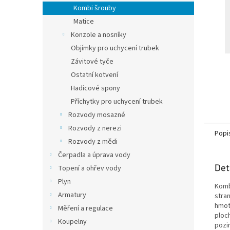
n
Kombi šrouby
e
Matice
l
Konzole a nosníky
Objímky pro uchycení trubek
Závitové tyče
Ostatní kotvení
Hadicové spony
Příchytky pro uchycení trubek
Rozvody mosazné
Rozvody z nerezi
Popi
Rozvody z mědi
Čerpadla a úprava vody
Det
Topení a ohřev vody
Plyn
Komb
Armatury
stra
hmot
Měření a regulace
ploch
Koupelny
pozi