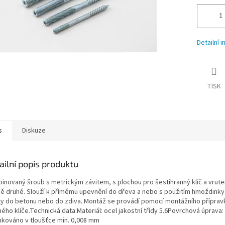
Detailní 
TISK
s
Diskuze
ailní popis produktu
inovaný šroub s metrickým závitem, s plochou pro šestihranný klíč a vrut
ně druhé. Slouží k přímému upevnění do dřeva a nebo s použitím hmoždinky
y do betonu nebo do zdiva. Montáž se provádí pomocí montážního příprav
ého klíče.Technická data:Materiál: ocel jakostní třídy 5.6Povrchová úprava:
nkováno v tloušťce min. 0,008 mm