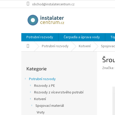
Přejít
obchod@instalatercentrum.cz
na
obsah
Potrubní rozvody
Čerpadla a úprava vody
To
Domů
Potrubní rozvody
Kotvení
Spojovac
P
Šro
o
Přeskočit
s
Značka:
Kategorie
kategorie
t
r
Potrubní rozvody
a
Rozvody z PE
n
Rozvody z vícevrstvého potrubí
n
í
Kotvení
p
Spojovací materiál
a
Vruty