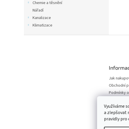
Chemie a těsnění
Nářadí
Kanalizace
Klimatizace
Z
á
p
a
t
Informac
í
Jak nakupo
Obchodní 
Podmínky o
údajů
Odstoupení
Využíváme s
a zlepšovat 
Moje objed
pravidly pro