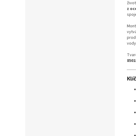
živo
z oce
spoje
Montá
vytvá
prod
vody
Tvar
8501
Klí