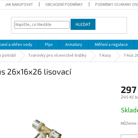
JAK NAKUPOVAT
OBCHODNÍ PODMÍNKY
PODMÍNKY OCHRANY OS
HLEDAT
pení a ohřev vody
Plyn
Armatury
Měření a regulace
 potrubí
Tvarovky pro vícevrstvé trubky
T-kusy
T-kus 2
s 26x16x26 lisovací
297
245 Kč b
Měrná
Skla
cena:
Můžeme d