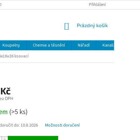
OBNÍCH ÚDAJŮ
ODSTOUPENÍ OD SMLOUVY
Přihlášení
MOJE OBJEDNÁVKA
NÁKUPNÍ
Prázdný košík
KOŠÍK
Koupelny
Chemie a těsnění
Nářadí
Kanalizace
Kl
6x16x26 lisovací
 Kč
ez DPH
dem
(>5 ks)
oručit do:
10.8.2026
Možnosti doručení