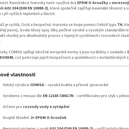
tnost. Konstrukce tvarovky navíc využívá dva
EPDM O-kroužky
a
nerezový
li AISI 304 (DIN EN 10088-2)
, které společně zajišťují maximální těsnost a 
 i při vyšších teplotách a tlacích.
ž je rychlá, čistá a bezpečná: tvarovka se lisuje pomocí čelistí typu
TH
, kt
řejí pevný, trvale těsný spoj. Díky pečlivé výrobě a vysokým standardům kv
ukt vhodný pro dlouhodobý provoz v topných systémech i rozvodech stud
.
ovky COMISA splňují náročné evropské normy a jsou vyráběny v souladu s
BO0049
, což potvrzuje jejich bezpečnost a spolehlivost v instalatérských
čové vlastnosti
Italský výrobce
COMISA
– vysoká kvalita a přesné zpracování
Vyrobeno z mosazi dle
EN 12165 CW617N
– certifikováno pro styk s pitn
Určeno pro
rozvody vody a vytápění
Dvojité těsnění:
2× EPDM O-kroužek
Nerezový prstenec z oceli
AISI 304 (DIN EN 10088-2)
– vyšší jistota těsno