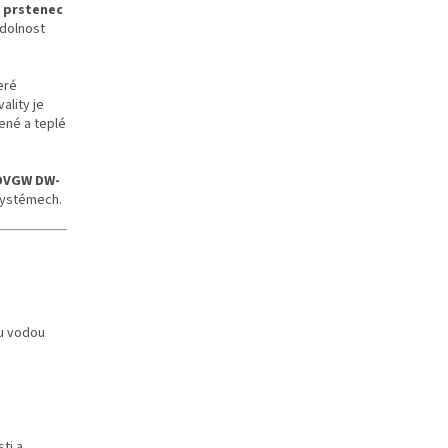
 prstenec
odolnost
eré
ality je
ené a teplé
DVGW DW-
 systémech.
ou vodou
sti a