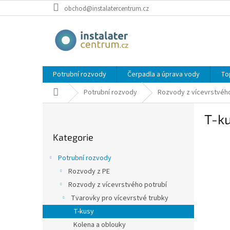
Přejít
obchod@instalatercentrum.cz
na
obsah
Potrubní rozvody
Čerpadla a úprava vody
To
Domů
Potrubní rozvody
Rozvody z vícevrstvého
P
T-ku
o
Přeskočit
s
Kategorie
kategorie
t
r
Potrubní rozvody
a
Rozvody z PE
n
Rozvody z vícevrstvého potrubí
n
í
Tvarovky pro vícevrstvé trubky
p
T-kusy
a
Kolena a oblouky