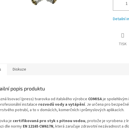
Detailní 
TISK
s
Diskuze
ailní popis produktu
zná lisovací (press) tvarovka od italského výrobce
COMISA
je spolehlivým
profesionální instalace
rozvodů vody a vytápění
. Je určena pro bezpečné
vrstvého potrubí, a to v domácích, komerčních i průmyslových aplikacích.
ovka je
certifikovaná pro styk s pitnou vodou
, protože je vyrobena z kv
zi dle normy
EN 12165 CW617N
, která zaručuje zdravotní nezávadnost a d