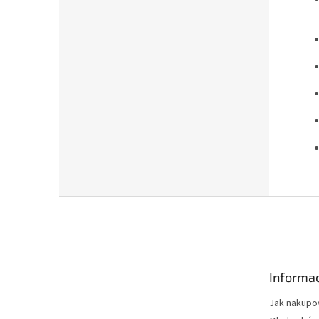
Z
á
p
a
t
Informac
í
Jak nakupo