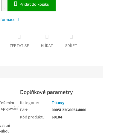
Přidat do košíku
informace
ZEPTAT SE
HLÍDAT
SDÍLET
Doplňkové parametry
 řešením
Kategorie
:
T-kusy
 spojování
EAN
:
0005L22G005A4000
Kód produktu
:
60104
alitní
louhou