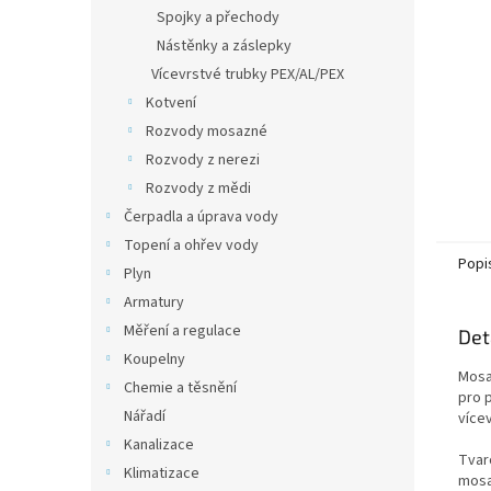
n
Spojky a přechody
e
Nástěnky a záslepky
l
Vícevrstvé trubky PEX/AL/PEX
Kotvení
Rozvody mosazné
Rozvody z nerezi
Rozvody z mědi
Čerpadla a úprava vody
Topení a ohřev vody
Popi
Plyn
Armatury
Měření a regulace
Det
Koupelny
Mosa
Chemie a těsnění
pro 
Nářadí
více
Kanalizace
Tvar
Klimatizace
mosa