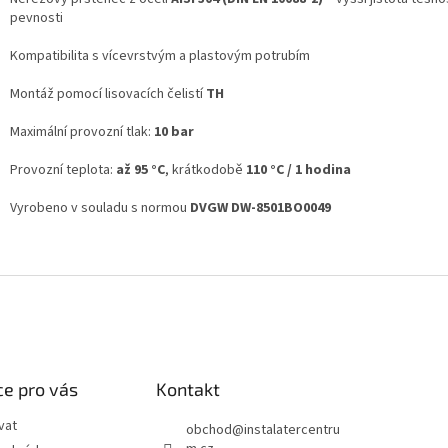
pevnosti
Kompatibilita s vícevrstvým a plastovým potrubím
Montáž pomocí lisovacích čelistí
TH
Maximální provozní tlak:
10 bar
Provozní teplota:
až 95 °C
, krátkodobě
110 °C / 1 hodina
Vyrobeno v souladu s normou
DVGW DW-8501BO0049
e pro vás
Kontakt
vat
obchod
@
instalatercentru