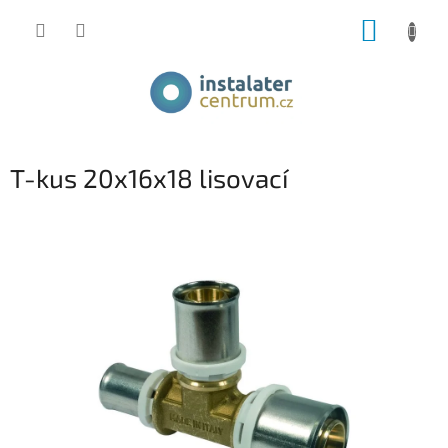
Přejít
NÁKUP
na
obsah
KOŠÍK
T-kus 20x16x18 lisovací