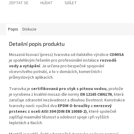
ZEPTAT SE
HLÍDAT
SDÍLET
Popis
Diskuze
Detailní popis produktu
Mosazná lisovací (press) tvarovka od italského výrobce
COMISA
je spolehlivým řešením pro profesionální instalace
rozvodů
vody a vytápění
. Je určena pro bezpečné spojování
vícevrstvého potrubí, a to v domácích, komerčních i
průmyslových aplikacích.
Tvarovka je
certifikovaná pro styk s pitnou vodou
, protože
je vyrobena z kvalitní mosazi dle normy
EN 12165 CW617N
, která
zaručuje zdravotní nezávadnost a dlouhou životnost. Konstrukce
tvarovky navíc využívá dva
EPDM O-kroužky
a
nerezový
prstenec z oceli AISI 304 (DIN EN 10088-2)
, které společně
zajišťují maximální těsnost a odolnost spoje i při vyšších
teplotách a tlacích.