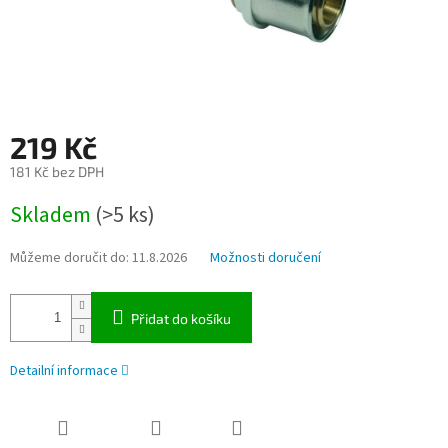
219 Kč
181 Kč bez DPH
Měrná
Skladem
(>5 ks)
cena:
Můžeme doručit do:
11.8.2026
Možnosti doručení
Přidat do košíku
Detailní informace