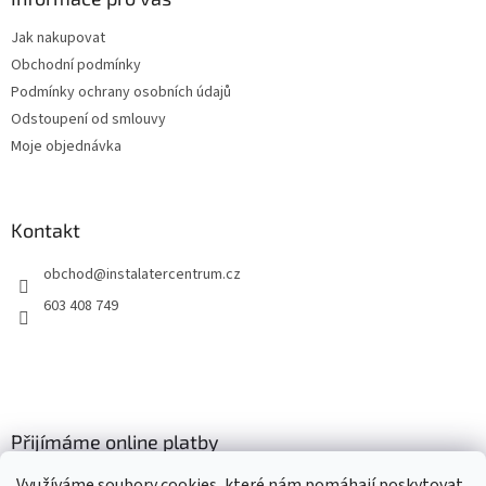
t
Jak nakupovat
í
Obchodní podmínky
Podmínky ochrany osobních údajů
Odstoupení od smlouvy
Moje objednávka
Kontakt
obchod
@
instalatercentrum.cz
603 408 749
Přijímáme online platby
Využíváme soubory cookies, které nám pomáhají poskytovat