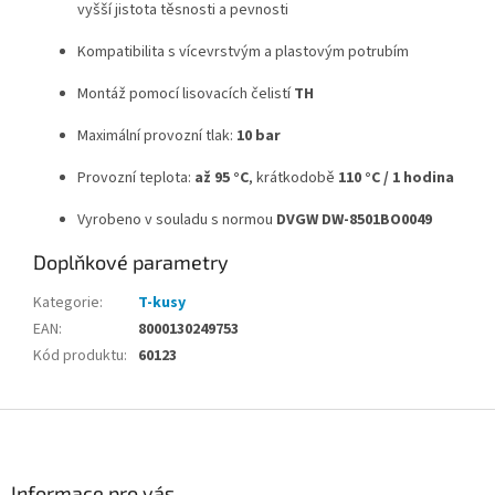
vyšší jistota těsnosti a pevnosti
Kompatibilita s vícevrstvým a plastovým potrubím
Montáž pomocí lisovacích čelistí
TH
Maximální provozní tlak:
10 bar
Provozní teplota:
až 95 °C
, krátkodobě
110 °C / 1 hodina
Vyrobeno v souladu s normou
DVGW DW-8501BO0049
Doplňkové parametry
Kategorie
:
T-kusy
EAN
:
8000130249753
Kód produktu
:
60123
Z
á
p
a
Informace pro vás