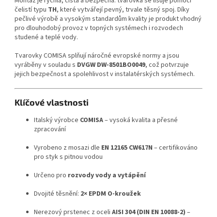
Montáž je rychlá, čistá a bezpečná: tvarovka se lisuje pomocí
čelistí typu
TH
, které vytvářejí pevný, trvale těsný spoj. Díky
pečlivé výrobě a vysokým standardům kvality je produkt vhodný
pro dlouhodobý provoz v topných systémech i rozvodech
studené a teplé vody.
Tvarovky COMISA splňují náročné evropské normy a jsou
vyráběny v souladu s
DVGW DW-8501BO0049
, což potvrzuje
jejich bezpečnost a spolehlivost v instalatérských systémech.
Klíčové vlastnosti
Italský výrobce
COMISA
– vysoká kvalita a přesné
zpracování
Vyrobeno z mosazi dle
EN 12165 CW617N
– certifikováno
pro styk s pitnou vodou
Určeno pro
rozvody vody a vytápění
Dvojité těsnění:
2× EPDM O-kroužek
Nerezový prstenec z oceli
AISI 304 (DIN EN 10088-2)
–