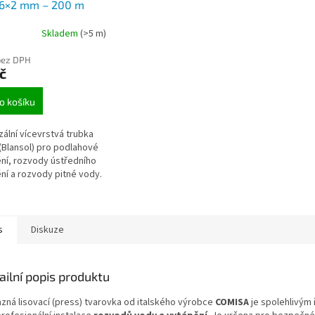
16×2 mm – 200 m
(na vodu a topení)
Skladem
(>5 m)
bez DPH
č
o košíku
zální vícevrstvá trubka
(Blansol) pro podlahové
ní, rozvody ústředního
ní a rozvody pitné vody.
s
Diskuze
ailní popis produktu
zná lisovací (press) tvarovka od italského výrobce
COMISA
je spolehlivým