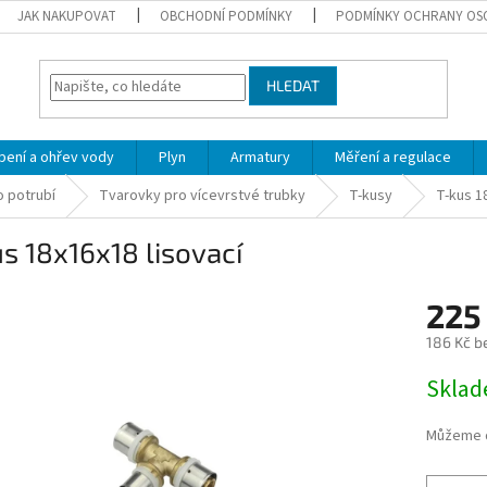
JAK NAKUPOVAT
OBCHODNÍ PODMÍNKY
PODMÍNKY OCHRANY OS
HLEDAT
pení a ohřev vody
Plyn
Armatury
Měření a regulace
 potrubí
Tvarovky pro vícevrstvé trubky
T-kusy
T-kus 1
s 18x16x18 lisovací
225
186 Kč b
Měrná
Skla
cena:
Můžeme d