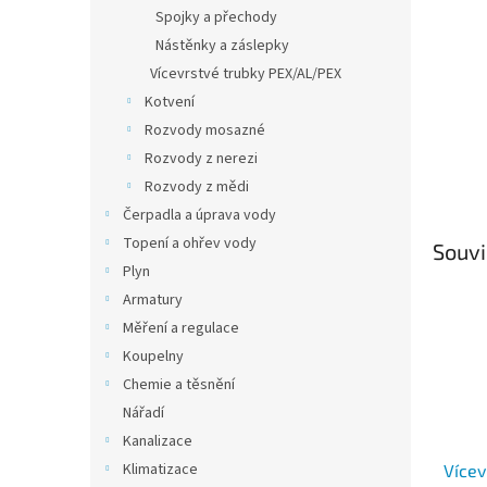
n
Spojky a přechody
e
Nástěnky a záslepky
l
Vícevrstvé trubky PEX/AL/PEX
Kotvení
Rozvody mosazné
Rozvody z nerezi
Rozvody z mědi
Čerpadla a úprava vody
Topení a ohřev vody
Souvi
Plyn
Armatury
Měření a regulace
Koupelny
Chemie a těsnění
Nářadí
Kanalizace
Klimatizace
Vícev