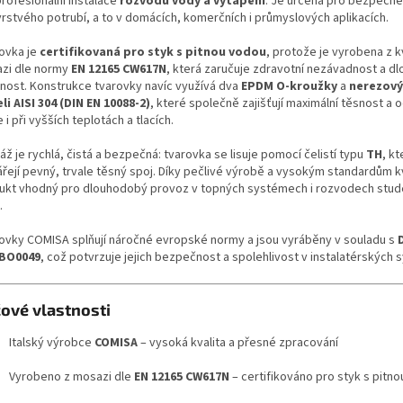
profesionální instalace
rozvodů vody a vytápění
. Je určena pro bezpečné
vrstvého potrubí, a to v domácích, komerčních i průmyslových aplikacích.
ovka je
certifikovaná pro styk s pitnou vodou
, protože je vyrobena z kv
zi dle normy
EN 12165 CW617N
, která zaručuje zdravotní nezávadnost a d
tnost. Konstrukce tvarovky navíc využívá dva
EPDM O-kroužky
a
nerezový
li AISI 304 (DIN EN 10088-2)
, které společně zajišťují maximální těsnost a 
 i při vyšších teplotách a tlacích.
ž je rychlá, čistá a bezpečná: tvarovka se lisuje pomocí čelistí typu
TH
, kt
řejí pevný, trvale těsný spoj. Díky pečlivé výrobě a vysokým standardům kv
ukt vhodný pro dlouhodobý provoz v topných systémech i rozvodech stud
.
ovky COMISA splňují náročné evropské normy a jsou vyráběny v souladu s
BO0049
, což potvrzuje jejich bezpečnost a spolehlivost v instalatérských
čové vlastnosti
Italský výrobce
COMISA
– vysoká kvalita a přesné zpracování
Vyrobeno z mosazi dle
EN 12165 CW617N
– certifikováno pro styk s pitn