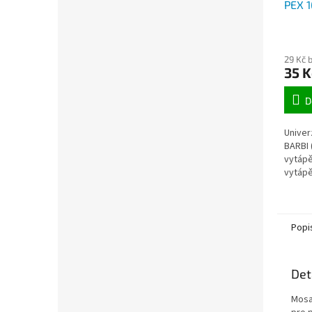
PEX 
role 
29 Kč 
35 K
D
Univer
BARBI 
vytápě
vytápě
Popi
Det
Mosa