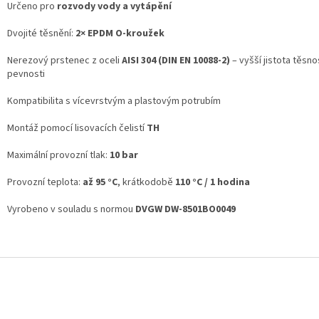
Určeno pro
rozvody vody a vytápění
Dvojité těsnění:
2× EPDM O-kroužek
Nerezový prstenec z oceli
AISI 304 (DIN EN 10088-2)
– vyšší jistota těsno
pevnosti
Kompatibilita s vícevrstvým a plastovým potrubím
Montáž pomocí lisovacích čelistí
TH
Maximální provozní tlak:
10 bar
Provozní teplota:
až 95 °C
, krátkodobě
110 °C / 1 hodina
Vyrobeno v souladu s normou
DVGW DW-8501BO0049