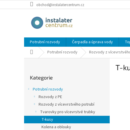
Přejít
obchod@instalatercentrum.cz
na
obsah
Potrubní rozvody
Čerpadla a úprava vody
To
Domů
Potrubní rozvody
Rozvody z vícevrstvého
P
T-ku
o
Přeskočit
s
Kategorie
kategorie
t
r
Potrubní rozvody
a
Rozvody z PE
n
Rozvody z vícevrstvého potrubí
n
í
Tvarovky pro vícevrstvé trubky
p
T-kusy
a
Kolena a oblouky