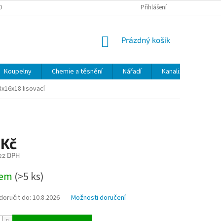
OBNÍCH ÚDAJŮ
ODSTOUPENÍ OD SMLOUVY
Přihlášení
MOJE OBJEDNÁVKA
NÁKUPNÍ
Prázdný košík
KOŠÍK
Koupelny
Chemie a těsnění
Nářadí
Kanalizace
Kl
8x16x18 lisovací
 Kč
ez DPH
dem
(>5 ks)
oručit do:
10.8.2026
Možnosti doručení