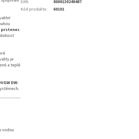
 spojování
EAN
:
8000130249487
Kód produktu
:
60101
alitní
louhou
 prstenec
odolnost
eré
ality je
ené a teplé
DVGW DW-
 systémech.
ou vodou