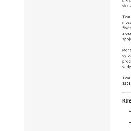
pro 
více
Tvar
mosa
živo
z oce
spoje
Montá
vytvá
prod
vody
Tvar
8501
Klí