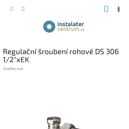
Přejít
NÁKUP
na
obsah
KOŠÍK
Regulační šroubení rohové DS 306
1/2"xEK
Značka:
Ivar