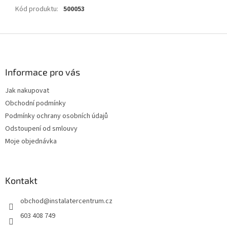
Kód produktu
:
500053
Z
á
p
a
Informace pro vás
t
Jak nakupovat
í
Obchodní podmínky
Podmínky ochrany osobních údajů
Odstoupení od smlouvy
Moje objednávka
Kontakt
obchod
@
instalatercentrum.cz
603 408 749