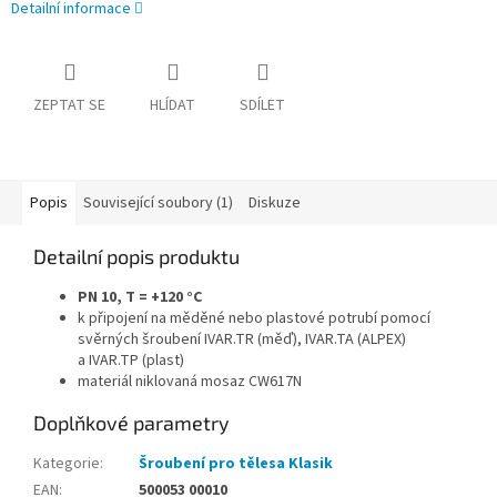
Detailní informace
ZEPTAT SE
HLÍDAT
SDÍLET
Popis
Související soubory (1)
Diskuze
Detailní popis produktu
PN 10, T = +120 °C
k připojení na měděné nebo plastové potrubí pomocí
svěrných šroubení IVAR.TR (měď), IVAR.TA (ALPEX)
a IVAR.TP (plast)
materiál niklovaná mosaz CW617N
Doplňkové parametry
Kategorie
:
Šroubení pro tělesa Klasik
EAN
:
500053 00010