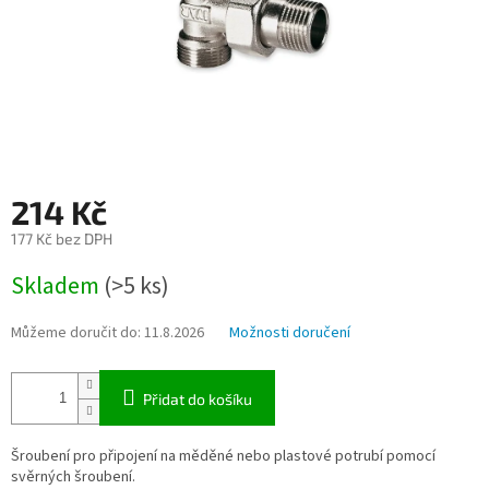
214 Kč
177 Kč bez DPH
Měrná
Skladem
(>5 ks)
cena:
Můžeme doručit do:
11.8.2026
Možnosti doručení
Přidat do košíku
Šroubení pro připojení na měděné nebo plastové potrubí pomocí
svěrných šroubení.