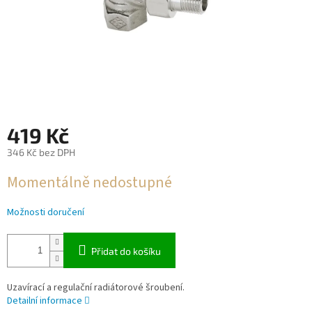
419 Kč
346 Kč bez DPH
Měrná
Momentálně nedostupné
cena:
Možnosti doručení
Přidat do košíku
Uzavírací a regulační radiátorové šroubení.
Detailní informace