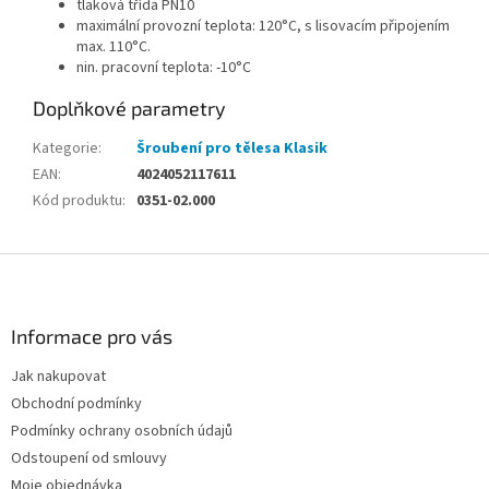
tlaková třída PN10
maximální provozní teplota: 120°C, s lisovacím připojením
max. 110°C.
nin. pracovní teplota: -10°C
Doplňkové parametry
Kategorie
:
Šroubení pro tělesa Klasik
EAN
:
4024052117611
Kód produktu
:
0351-02.000
Z
á
p
a
Informace pro vás
t
Jak nakupovat
í
Obchodní podmínky
Podmínky ochrany osobních údajů
Odstoupení od smlouvy
Moje objednávka