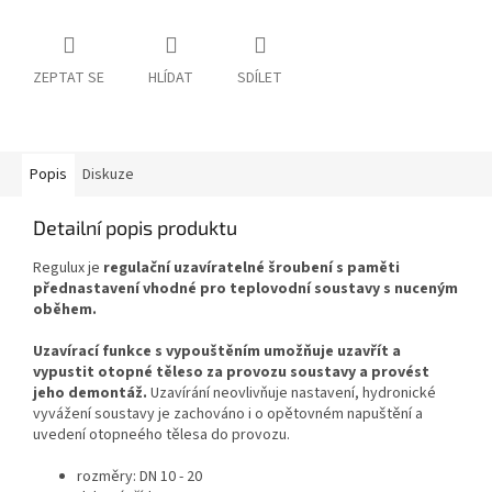
ZEPTAT SE
HLÍDAT
SDÍLET
Popis
Diskuze
Detailní popis produktu
Regulux je
regulační uzavíratelné šroubení s paměti
přednastavení vhodné pro teplovodní soustavy s nuceným
oběhem.
Uzavírací funkce s vypouštěním
umožňuje uzavřít a
vypustit otopné těleso za provozu soustavy a provést
jeho demontáž.
Uzavírání neovlivňuje nastavení, hydronické
vyvážení soustavy je zachováno i o opětovném napuštění a
uvedení otopneého tělesa do provozu.
rozměry: DN 10 - 20