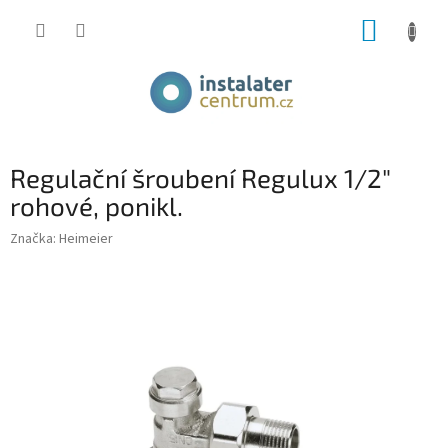
Přejít
NÁKUP
na
obsah
KOŠÍK
Regulační šroubení Regulux 1/2"
rohové, ponikl.
Značka:
Heimeier