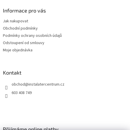
p
a
Informace pro vás
t
Jak nakupovat
í
Obchodní podmínky
Podmínky ochrany osobních údajů
Odstoupení od smlouvy
Moje objednávka
Kontakt
obchod
@
instalatercentrum.cz
603 408 749
Přijímáme online platby