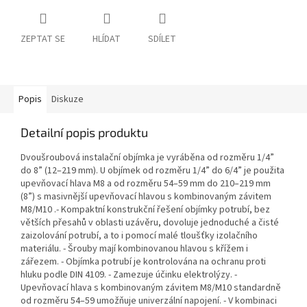
ZEPTAT SE
HLÍDAT
SDÍLET
Popis
Diskuze
Detailní popis produktu
Dvoušroubová instalační objímka je vyráběna od rozměru 1/4”
do 8” (12–219 mm). U objímek od rozměru 1/4” do 6/4” je použita
upevňovací hlava M8 a od rozměru 54–59 mm do 210–219 mm
(8”) s masivnější upevňovací hlavou s kombinovaným závitem
M8/M10 .- Kompaktní konstrukční řešení objímky potrubí, bez
větších přesahů v oblasti uzávěru, dovoluje jednoduché a čisté
zaizolování potrubí, a to i pomocí malé tloušťky izolačního
materiálu. - Šrouby mají kombinovanou hlavou s křížem i
zářezem. - Objímka potrubí je kontrolována na ochranu proti
hluku podle DIN 4109. - Zamezuje účinku elektrolýzy. -
Upevňovací hlava s kombinovaným závitem M8/M10 standardně
od rozměru 54–59 umožňuje univerzální napojení. - V kombinaci