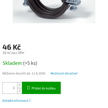
46 Kč
38 Kč bez DPH
Měrná
Skladem
(>5 ks)
cena:
Můžeme doručit do:
11.8.2026
Možnosti doručení
Přidat do košíku
Detailní informace