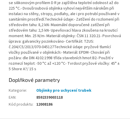
se silikonovým profilem D R je zajištěna teplotní odolnost až do
225 °C.- Dvoušroubová objímka vyhoví největším nárokům při
instalaci na stěny, stropy, podlahy, ale i pro potrubí používané v
sanitárním prostředí.Technické údaje:- Zatížení do rozlomení při
středovém tahu: 8,2 kN- Maximální doporučené zatížení při
středovém tahu: 2,5 kN- Upevňovací hlava zkoušena na krouticí
moment: Min. 25 N/m- Materiál objímky: ČSN 11 320.21- Povrchová
úprava: galvanicky pozinkováno- Certifikát: TZUS:
č.204/C5/2013/070-045127Technické údaje: pryžové tlumící
vložky používané v objímkách:- Materiál: EPDM- Chování při
požáru: dle DIN 4102:1998 třída stavebních hmot B2- Použití v
rozmezí teplot: -50 °C až +120 °C- Tvrdost pryžové vložky: 45° ±
5 Shore A?/ 15 s
Doplňkové parametry
Kategorie
:
Objímky pro uchycení trubek
EAN
:
8592339003118
Kód produktu
:
12008186
Z
á