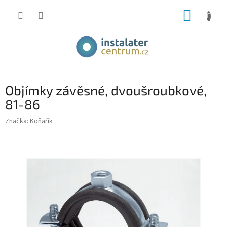
Přejít
NÁKUP
na
obsah
KOŠÍK
Objímky závěsné, dvoušroubkové,
81-86
Značka:
Koňařík