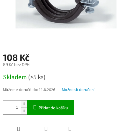
108 Kč
89 Kč bez DPH
Měrná
Skladem
(>5 ks)
cena:
Můžeme doručit do:
11.8.2026
Možnosti doručení
Přidat do košíku