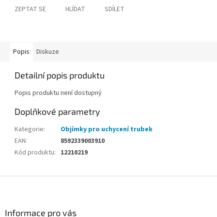
ZEPTAT SE
HLÍDAT
SDÍLET
Popis
Diskuze
Detailní popis produktu
Popis produktu není dostupný
Doplňkové parametry
Kategorie
:
Objímky pro uchycení trubek
EAN
:
8592339003910
Kód produktu
:
12210219
Z
á
p
a
Informace pro vás