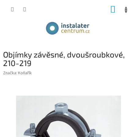
Přejít
NÁKUP
na
obsah
KOŠÍK
Objímky závěsné, dvoušroubkové,
210-219
Značka:
Koňařík