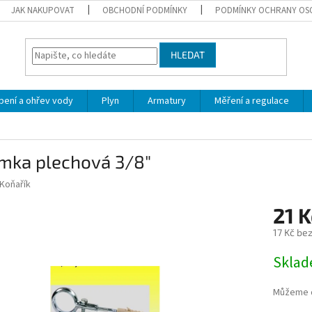
JAK NAKUPOVAT
OBCHODNÍ PODMÍNKY
PODMÍNKY OCHRANY OS
HLEDAT
pení a ohřev vody
Plyn
Armatury
Měření a regulace
ímka plechová 3/8"
Koňařík
21 K
17 Kč be
Měrná
Skla
cena:
Můžeme d