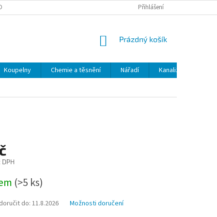
OBNÍCH ÚDAJŮ
ODSTOUPENÍ OD SMLOUVY
Přihlášení
MOJE OBJEDNÁVKA
NÁKUPNÍ
Prázdný košík
KOŠÍK
Koupelny
Chemie a těsnění
Nářadí
Kanalizace
Kl
č
z DPH
dem
(>5 ks)
oručit do:
11.8.2026
Možnosti doručení