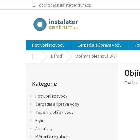
Přejít
obchod@instalatercentrum.cz
na
obsah
Potrubní rozvody
Čerpadla a úprava vody
To
Domů
Nářadí
Objímka plechová 3/8"
P
Obj
o
Přeskočit
s
Značka:
Kategorie
kategorie
t
r
Potrubní rozvody
a
Čerpadla a úprava vody
n
Topení a ohřev vody
n
í
Plyn
p
Armatury
a
Měření a regulace