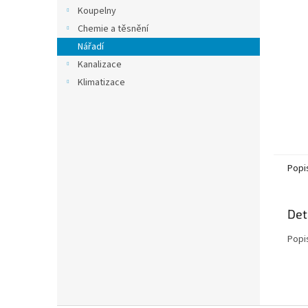
n
Koupelny
e
Chemie a těsnění
l
Nářadí
Kanalizace
Klimatizace
Popi
Det
Popi