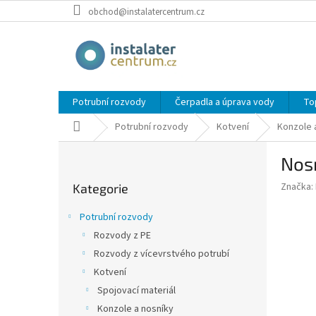
Přejít
obchod@instalatercentrum.cz
na
obsah
Potrubní rozvody
Čerpadla a úprava vody
To
Domů
Potrubní rozvody
Kotvení
Konzole 
P
Nos
o
Přeskočit
s
Značka:
Kategorie
kategorie
t
r
Potrubní rozvody
a
Rozvody z PE
n
Rozvody z vícevrstvého potrubí
n
í
Kotvení
p
Spojovací materiál
a
Konzole a nosníky