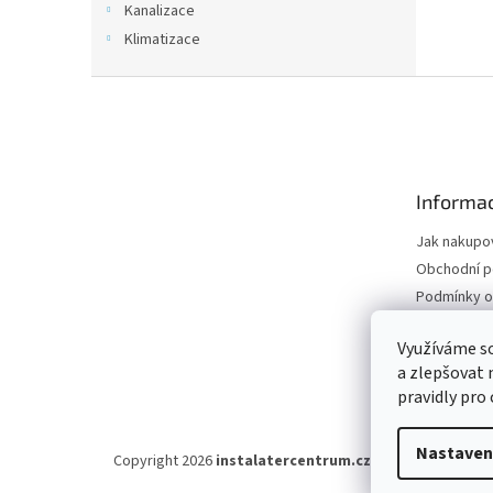
Kanalizace
Klimatizace
Z
á
p
a
t
Informac
í
Jak nakupo
Obchodní 
Podmínky o
údajů
Odstoupení
Využíváme s
a zlepšovat 
Moje objed
pravidly pro
Nastaven
Copyright 2026
instalatercentrum.cz
. Všechna práva v