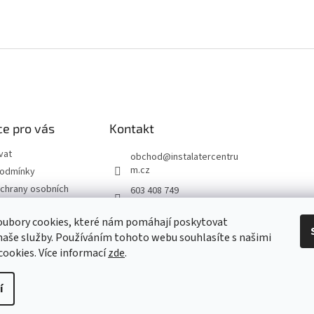
e pro vás
Kontakt
vat
obchod
@
instalatercentru
m.cz
podmínky
chrany osobních
603 408 749
 od smlouvy
oubory cookies, které nám pomáhají poskytovat
naše služby. Používáním tohoto webu souhlasíte s našimi
návka
 cookies
. Více informací
zde
.
í
yhrazena.