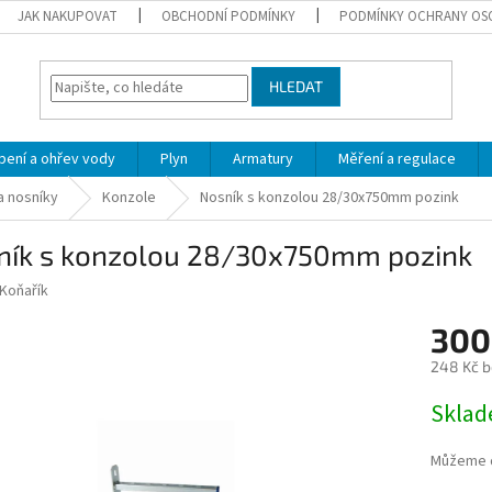
JAK NAKUPOVAT
OBCHODNÍ PODMÍNKY
PODMÍNKY OCHRANY OS
HLEDAT
pení a ohřev vody
Plyn
Armatury
Měření a regulace
a nosníky
Konzole
Nosník s konzolou 28/30x750mm pozink
ník s konzolou 28/30x750mm pozink
Koňařík
300
248 Kč 
Měrná
Skla
cena:
Můžeme d