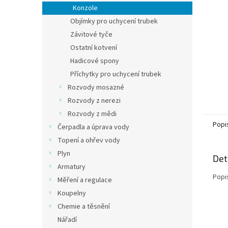
n
Konzole
e
Objímky pro uchycení trubek
l
Závitové tyče
Ostatní kotvení
Hadicové spony
Příchytky pro uchycení trubek
Rozvody mosazné
Rozvody z nerezi
Rozvody z mědi
Popi
Čerpadla a úprava vody
Topení a ohřev vody
Plyn
Det
Armatury
Popi
Měření a regulace
Koupelny
Chemie a těsnění
Nářadí