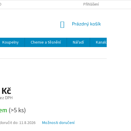
OBNÍCH ÚDAJŮ
ODSTOUPENÍ OD SMLOUVY
Přihlášení
MOJE OBJEDNÁVKA
NÁKUPNÍ
Prázdný košík
KOŠÍK
Koupelny
Chemie a těsnění
Nářadí
Kanalizace
Kl
 Kč
bez DPH
dem
(>5 ks)
oručit do:
11.8.2026
Možnosti doručení