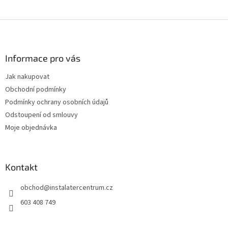
Z
á
p
a
Informace pro vás
t
Jak nakupovat
í
Obchodní podmínky
Podmínky ochrany osobních údajů
Odstoupení od smlouvy
Moje objednávka
Kontakt
obchod
@
instalatercentrum.cz
603 408 749