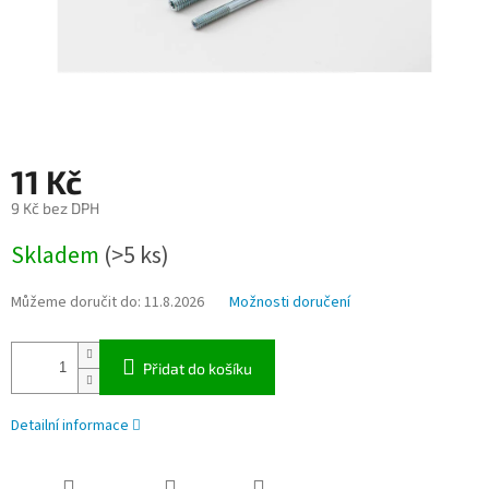
11 Kč
9 Kč bez DPH
Měrná
Skladem
(>5 ks)
cena:
Můžeme doručit do:
11.8.2026
Možnosti doručení
Přidat do košíku
Detailní informace