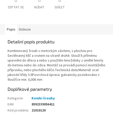
ZEPTAT SE
HLÍDAT
SDÍLET
Popis
Diskuze
Detailní popis produktu
Kombinovaný šroub s metrickým závitem, s plochou pro
šestihranný klíč a vrutem na straně druhé. Slouží k přímému
upevnění do dřeva a nebo s použitím hmoždinky z umělé hmoty
do betonu nebo do zdiva. Montáž se provádí pomocí montážního
přípravku, nebo plochého klíče.Technická data:Materiál: ocel
jakostní třídy 5.6Povrchová úprava: galvanicky pozinkováno v
tloušťce min. 0,008 mm
Doplňkové parametry
Kategorie
:
Kombi šrouby
EAN
:
8592339056411
Kód produktu
:
21010120