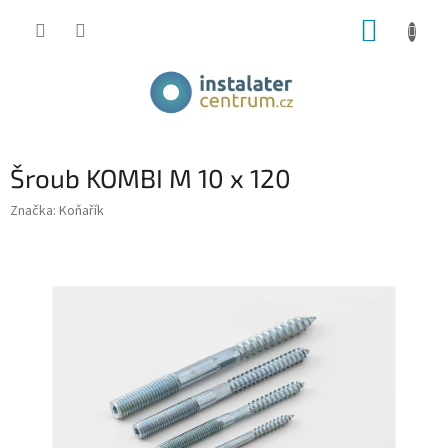
Přejít
NÁKUP
na
obsah
KOŠÍK
Šroub KOMBI M 10 x 120
Značka:
Koňařík