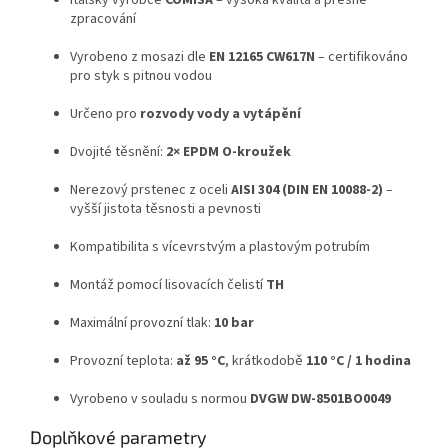
Italský výrobce
COMISA
– vysoká kvalita a přesné
zpracování
Vyrobeno z mosazi dle
EN 12165 CW617N
– certifikováno
pro styk s pitnou vodou
Určeno pro
rozvody vody a vytápění
Dvojité těsnění:
2× EPDM O-kroužek
Nerezový prstenec z oceli
AISI 304 (DIN EN 10088-2)
–
vyšší jistota těsnosti a pevnosti
Kompatibilita s vícevrstvým a plastovým potrubím
Montáž pomocí lisovacích čelistí
TH
Maximální provozní tlak:
10 bar
Provozní teplota:
až 95 °C
, krátkodobě
110 °C / 1 hodina
Vyrobeno v souladu s normou
DVGW DW-8501BO0049
Doplňkové parametry