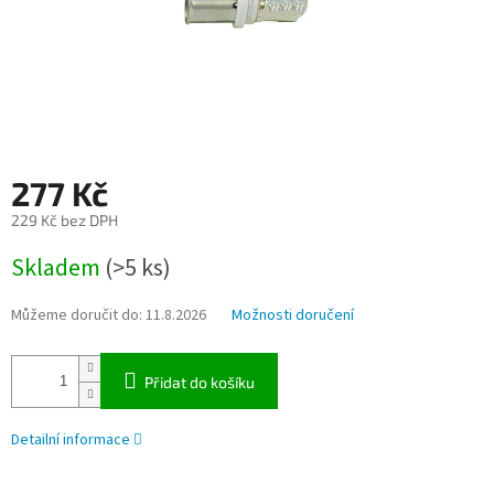
277 Kč
229 Kč bez DPH
Měrná
Skladem
(>5 ks)
cena:
Můžeme doručit do:
11.8.2026
Možnosti doručení
Přidat do košíku
Detailní informace