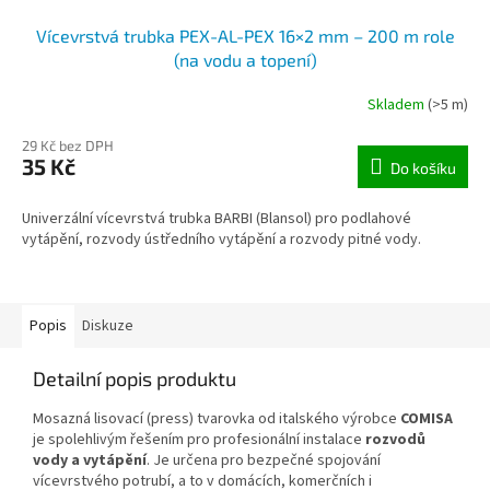
Vícevrstvá trubka PEX-AL-PEX 16×2 mm – 200 m role
(na vodu a topení)
Skladem
(>5 m)
29 Kč bez DPH
35 Kč
Do košíku
Univerzální vícevrstvá trubka BARBI (Blansol) pro podlahové
vytápění, rozvody ústředního vytápění a rozvody pitné vody.
Popis
Diskuze
Detailní popis produktu
Mosazná lisovací (press) tvarovka od italského výrobce
COMISA
je spolehlivým řešením pro profesionální instalace
rozvodů
vody a vytápění
. Je určena pro bezpečné spojování
vícevrstvého potrubí, a to v domácích, komerčních i