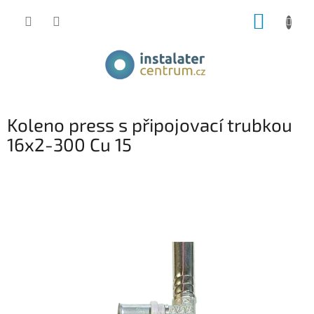
Přejít
NÁKUP
na
obsah
KOŠÍK
Koleno press s připojovací trubkou
16x2-300 Cu 15