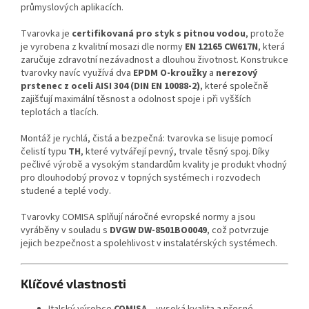
průmyslových aplikacích.
Tvarovka je
certifikovaná pro styk s pitnou vodou
, protože
je vyrobena z kvalitní mosazi dle normy
EN 12165 CW617N
, která
zaručuje zdravotní nezávadnost a dlouhou životnost. Konstrukce
tvarovky navíc využívá dva
EPDM O-kroužky
a
nerezový
prstenec z oceli AISI 304 (DIN EN 10088-2)
, které společně
zajišťují maximální těsnost a odolnost spoje i při vyšších
teplotách a tlacích.
Montáž je rychlá, čistá a bezpečná: tvarovka se lisuje pomocí
čelistí typu
TH
, které vytvářejí pevný, trvale těsný spoj. Díky
pečlivé výrobě a vysokým standardům kvality je produkt vhodný
pro dlouhodobý provoz v topných systémech i rozvodech
studené a teplé vody.
Tvarovky COMISA splňují náročné evropské normy a jsou
vyráběny v souladu s
DVGW DW-8501BO0049
, což potvrzuje
jejich bezpečnost a spolehlivost v instalatérských systémech.
Klíčové vlastnosti