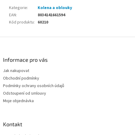
Kategorie
:
Kolena a oblouky
EAN
:
8034141661594
Kód produktu
:
60210
Z
á
p
a
Informace pro vás
t
Jak nakupovat
í
Obchodní podmínky
Podmínky ochrany osobních údajů
Odstoupení od smlouvy
Moje objednávka
Kontakt