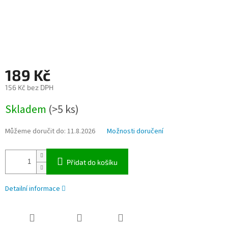
189 Kč
156 Kč bez DPH
Měrná
Skladem
(>5 ks)
cena:
Můžeme doručit do:
11.8.2026
Možnosti doručení
Přidat do košíku
Detailní informace