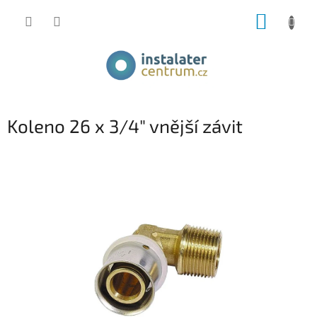
Přejít
NÁKUP
na
obsah
KOŠÍK
Koleno 26 x 3/4" vnější závit