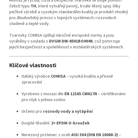
Montáž je rychlá, čistá a bezpečná: tvarovka se lisuje pomocí
čelistí typu
TH
, které vytvářejí pevný, trvale těsný spoj. Díky
pečlivé výrobě a vysokým standardům kvality je produkt vhodný
pro dlouhodobý provoz v topných systémech i rozvodech
studené a teplé vody.
Tvarovky COMISA splňují náročné evropské normy a jsou
vyráběny v souladu s
DVGW DW-8501BO0049
, což potvrzuje
jejich bezpečnost a spolehlivost v instalatérských systémech.
Klíčové vlastnosti
Italský výrobce
COMISA
– vysoká kvalita a přesné
zpracování
Vyrobeno z mosazi dle
EN 12165 CW617N
– certifikováno
pro styk s pitnou vodou
Určeno pro
rozvody vody a vytápění
Dvojité těsnění:
2× EPDM O-kroužek
Nerezový prstenec z oceli
AISI 304 (DIN EN 10088-2)
–