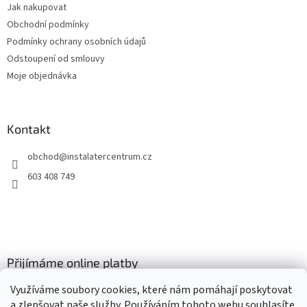
Jak nakupovat
í
Obchodní podmínky
Podmínky ochrany osobních údajů
Odstoupení od smlouvy
Moje objednávka
Kontakt
obchod
@
instalatercentrum.cz
603 408 749
Přijímáme online platby
Využíváme soubory cookies, které nám pomáhají poskytovat
a zlepšovat naše služby. Používáním tohoto webu souhlasíte