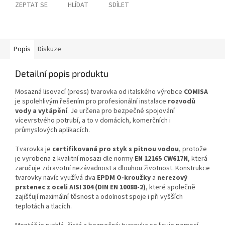
ZEPTAT SE
HLÍDAT
SDÍLET
Popis
Diskuze
Detailní popis produktu
Mosazná lisovací (press) tvarovka od italského výrobce
COMISA
je spolehlivým řešením pro profesionální instalace
rozvodů
vody a vytápění
. Je určena pro bezpečné spojování
vícevrstvého potrubí, a to v domácích, komerčních i
průmyslových aplikacích.
Tvarovka je
certifikovaná pro styk s pitnou vodou
, protože
je vyrobena z kvalitní mosazi dle normy
EN 12165 CW617N
, která
zaručuje zdravotní nezávadnost a dlouhou životnost. Konstrukce
tvarovky navíc využívá dva
EPDM O-kroužky
a
nerezový
prstenec z oceli AISI 304 (DIN EN 10088-2)
, které společně
zajišťují maximální těsnost a odolnost spoje i při vyšších
teplotách a tlacích.