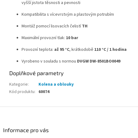
vyšší jistota těsnosti a pevnosti
Kompatibilita s vícevrstvým a plastovým potrubím
Montáž pomocí lisovacích čelistí
TH
Maximální provozní tlak:
10 bar
Provozní teplota:
až 95 °C
, krátkodobě
110 °C / 1 hodina
Vyrobeno v souladu s normou
DVGW DW-8501BO0049
Doplňkové parametry
Kategorie
:
Kolena a oblouky
Kód produktu
:
60074
Z
á
p
a
Informace pro vás
t