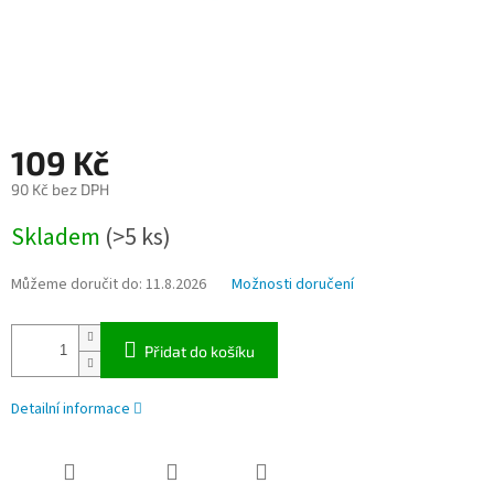
109 Kč
90 Kč bez DPH
Měrná
Skladem
(>5 ks)
cena:
Můžeme doručit do:
11.8.2026
Možnosti doručení
Přidat do košíku
Detailní informace