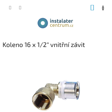
Přejít
NÁKUP
na
obsah
KOŠÍK
Koleno 16 x 1/2" vnitřní závit