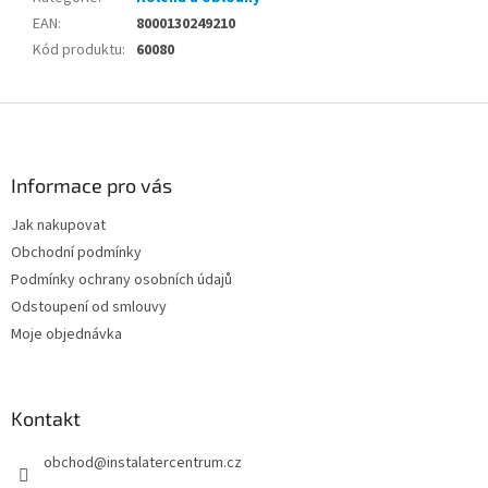
EAN
:
8000130249210
Kód produktu
:
60080
Z
á
p
a
Informace pro vás
t
Jak nakupovat
í
Obchodní podmínky
Podmínky ochrany osobních údajů
Odstoupení od smlouvy
Moje objednávka
Kontakt
obchod
@
instalatercentrum.cz