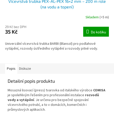
Vícevrstvá trubka PEX-AL-PEX 16×2 mm – 200 m role
(na vodu a topení)
Skladem
(>5 m)
29 Kč bez DPH
35 Kč
Do košíku
Univerzální vícevrstvá trubka BARBI (Blansol) pro podlahové
vytápění, rozvody ústředního vytápění a rozvody pitné vody.
Popis
Diskuze
Detailní popis produktu
Mosazná lisovací (press) tvarovka od italského výrobce
COMISA
je spolehlivým řešením pro profesionální instalace
rozvodů
vody a vytápění
. Je určena pro bezpečné spojování
vícevrstvého potrubí, a to v domácích, komerčních i
průmyslových aplikacích.