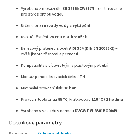
Vyrobeno z mosazi dle
EN 12165 CW617N
– certifikováno
pro styk s pitnou vodou
Určeno pro
rozvody vody a vytápění
Dvojité těsnění:
2× EPDM O-kroužek
Nerezový prstenec z oceli
AISI 304 (DIN EN 10088-2)
–
vyšší jistota těsnosti a pevnosti
Kompatibilita s vícevrstvým a plastovým potrubím
Montáž pomocí lisovacích čelistí
TH
Maximální provozní tlak:
10 bar
Provozní teplota:
až 95 °C
, krátkodobě
110 °C / 1 hodina
Vyrobeno v souladu s normou
DVGW DW-8501BO0049
Doplňkové parametry
Kategorie
:
Kolena a oblouky