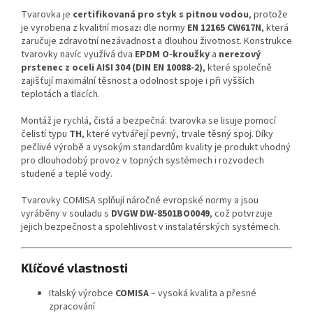
Tvarovka je
certifikovaná pro styk s pitnou vodou
, protože
je vyrobena z kvalitní mosazi dle normy
EN 12165 CW617N
, která
zaručuje zdravotní nezávadnost a dlouhou životnost. Konstrukce
tvarovky navíc využívá dva
EPDM O-kroužky
a
nerezový
prstenec z oceli AISI 304 (DIN EN 10088-2)
, které společně
zajišťují maximální těsnost a odolnost spoje i při vyšších
teplotách a tlacích.
Montáž je rychlá, čistá a bezpečná: tvarovka se lisuje pomocí
čelistí typu
TH
, které vytvářejí pevný, trvale těsný spoj. Díky
pečlivé výrobě a vysokým standardům kvality je produkt vhodný
pro dlouhodobý provoz v topných systémech i rozvodech
studené a teplé vody.
Tvarovky COMISA splňují náročné evropské normy a jsou
vyráběny v souladu s
DVGW DW-8501BO0049
, což potvrzuje
jejich bezpečnost a spolehlivost v instalatérských systémech.
Klíčové vlastnosti
Italský výrobce
COMISA
– vysoká kvalita a přesné
zpracování