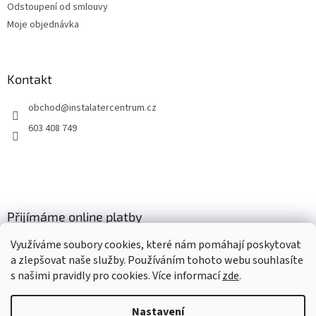
Odstoupení od smlouvy
Moje objednávka
Kontakt
obchod
@
instalatercentrum.cz
603 408 749
Přijímáme online platby
Využíváme soubory cookies, které nám pomáhají poskytovat
a zlepšovat naše služby. Používáním tohoto webu souhlasíte
s našimi pravidly pro cookies
. Více informací
zde
.
Nastavení
Vytvořil Shoptet