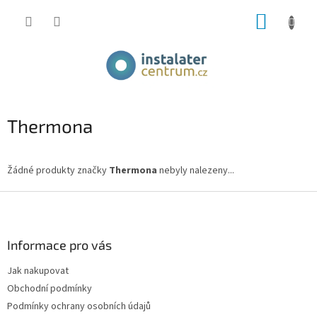
Přejít
NÁKUP
na
obsah
KOŠÍK
Thermona
Žádné produkty značky
Thermona
nebyly nalezeny...
Z
á
p
a
Informace pro vás
t
Jak nakupovat
í
Obchodní podmínky
Podmínky ochrany osobních údajů