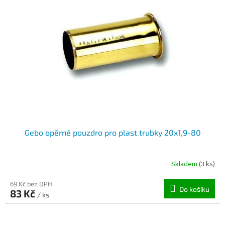
i
r
s
o
p
d
r
u
o
k
d
t
u
ů
k
t
ů
Gebo opěrné pouzdro pro plast.trubky 20x1,9-80
Skladem
(3 ks)
69 Kč bez DPH
Do košíku
83 Kč
/ ks