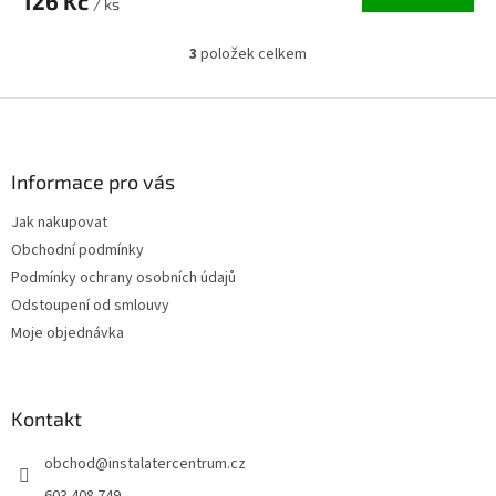
126 Kč
/ ks
3
položek celkem
O
v
l
Z
á
á
d
p
a
a
Informace pro vás
c
t
í
Jak nakupovat
í
p
Obchodní podmínky
r
v
Podmínky ochrany osobních údajů
k
Odstoupení od smlouvy
y
Moje objednávka
v
ý
p
i
Kontakt
s
u
obchod
@
instalatercentrum.cz
603 408 749